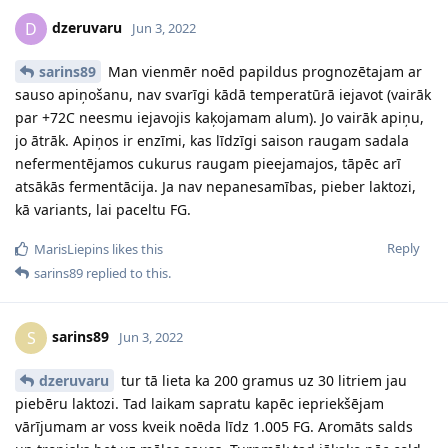
dzeruvaru
D
Jun 3, 2022
sarins89
Man vienmēr noēd papildus prognozētajam ar
sauso apiņošanu, nav svarīgi kādā temperatūrā iejavot (vairāk
par +72C neesmu iejavojis kaķojamam alum). Jo vairāk apiņu,
jo ātrāk. Apiņos ir enzīmi, kas līdzīgi saison raugam sadala
nefermentējamos cukurus raugam pieejamajos, tāpēc arī
atsākās fermentācija. Ja nav nepanesamības, pieber laktozi,
kā variants, lai paceltu FG.
Reply
MarisLiepins
likes this
sarins89
replied to this.
sarins89
S
Jun 3, 2022
dzeruvaru
tur tā lieta ka 200 gramus uz 30 litriem jau
piebēru laktozi. Tad laikam sapratu kapēc iepriekšējam
vārījumam ar voss kveik noēda līdz 1.005 FG. Aromāts salds