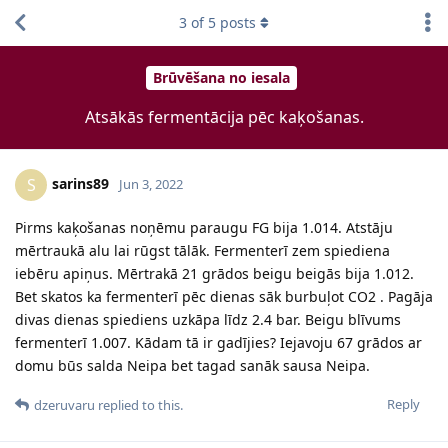
3
of
5
posts
Brūvēšana no iesala
Atsākās fermentācija pēc kaķošanas.
sarins89
S
Jun 3, 2022
Pirms kaķošanas noņēmu paraugu FG bija 1.014. Atstāju
mērtraukā alu lai rūgst tālāk. Fermenterī zem spiediena
iebēru apiņus. Mērtrakā 21 grādos beigu beigās bija 1.012.
Bet skatos ka fermenterī pēc dienas sāk burbuļot CO2 . Pagāja
divas dienas spiediens uzkāpa līdz 2.4 bar. Beigu blīvums
fermenterī 1.007. Kādam tā ir gadījies? Iejavoju 67 grādos ar
domu būs salda Neipa bet tagad sanāk sausa Neipa.
Reply
dzeruvaru
replied to this.