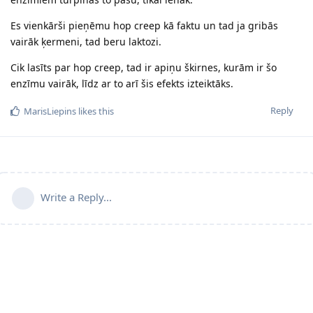
Es vienkārši pieņēmu hop creep kā faktu un tad ja gribās
vairāk ķermeni, tad beru laktozi.
Cik lasīts par hop creep, tad ir apiņu škirnes, kurām ir šo
enzīmu vairāk, līdz ar to arī šis efekts izteiktāks.
Reply
MarisLiepins
likes this
Write a Reply...