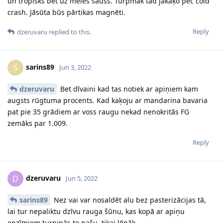
un tropisks bet uz mēles sauss. Turpmāk tad jākaķo pēc cold
crash. Jāsūta būs pārtikas magnēti.
Reply
dzeruvaru
replied to this.
sarins89
S
Jun 3, 2022
dzeruvaru
Bet dīvaini kad tas notiek ar apiņiem kam
augsts rūgtuma procents. Kad kaķoju ar mandarina bavaria
pat pie 35 grādiem ar voss raugu nekad nenokritās FG
zemāks par 1.009.
Reply
dzeruvaru
D
Jun 5, 2022
sarins89
Nez vai var nosaldēt alu bez pasterizācijas tā,
lai tur nepaliktu dzīvu rauga šūnu, kas kopā ar apiņu
enzīmiem turpinās to pašu, tikai lēnāk.