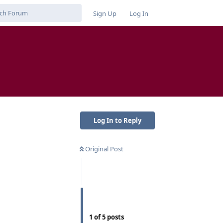
Sign Up
Log In
Log In to Reply
Original Post
1
of
5
posts