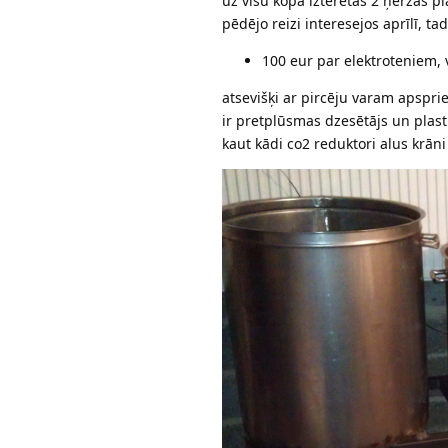
uz visu kopā iztērētas 2 ņeržas 
pēdējo reizi interesejos aprīlī, t
100 eur par elektroteniem,
atsevišķi ar pircēju varam apsprie
ir pretplūsmas dzesētājs un pla
kaut kādi co2 reduktori alus krāni