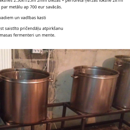
plāksnes 2.50x1/25m 2mm biezas + perforētā ņeržas loksne 2x1m
ad par metālu ap 700 eur savācās.
 vadiem un vadības kasti
st saistīto pričendāļu atpirkšanu
stmasas fermenteri un mente.