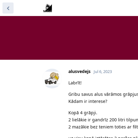
alusvedejs
Jul 6, 2023
Labrīt!
Gribu savus alus vārāmos grāpjus
Kādam ir interese?
Kopā 4 grāpji.
2 lielākie ir gandrīz 200 litri til
2 mazākie bez teniem toties ar fi