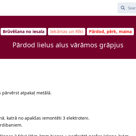
Brūvēšana no iesala
Iekārtas un Rīki
Pārdod, pērk, maina
Pārdod lielus alus vārāmos grāpjus
 pārvērst atpakaļ metālā.
pumā. katrā no apakšas iemontēti 3 elektroteni.
ltrdibaniem.