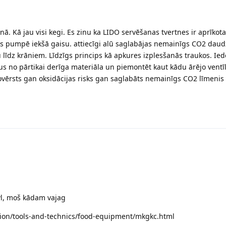
nā. Kā jau visi kegi. Es zinu ka LIDO servēšanas tvertnes ir aprīkota
s pumpē iekšā gaisu. attiecīgi alū saglabājas nemainīgs CO2 dau
 līdz krāniem. Līdzīgs princips kā apkures izplesšanās traukos. Ied
us no pārtikai derīga materiāla un piemontēt kaut kādu ārējo ventīl
ovērsts gan oksidācijas risks gan saglabāts nemainīgs CO2 līmeni
vl, moš kādam vajag
tion/tools-and-technics/food-equipment/mkgkc.html