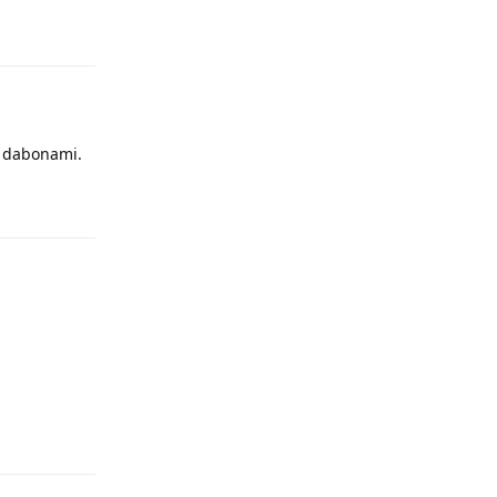
Reply
ti dabonami.
Reply
Reply