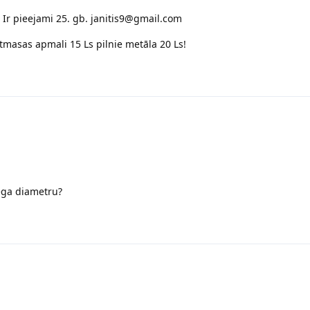
. Ir pieejami 25. gb. janitis9@gmail.com
tmasas apmali 15 Ls pilnie metāla 20 Ls!
kega diametru?