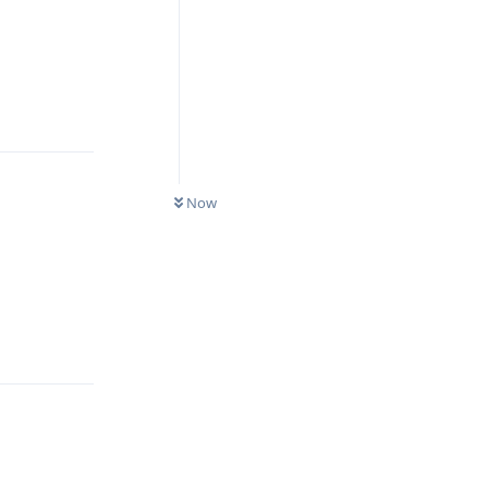
Reply
0
UNREAD
Now
Reply