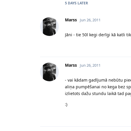
5 DAYS
LATER
Marss
Jun 26, 2011
Jāni - tie 50l kegi derīgi kā katli 
Marss
Jun 26, 2011
- vai kādam gadījumā nebūtu pie
aliņa pumpēšanai no kega bez spie
izlietots dažu stundu laikā tad p
:)