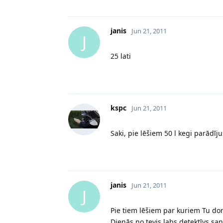
janis
Jun 21, 2011
J
25 lati
kspc
Jun 21, 2011
Saki, pie lēšiem 50 l kegi parādī
janis
Jun 21, 2011
J
Pie tiem lēšiem par kuriem Tu dom
Dienās no tevis labs detektīvs san