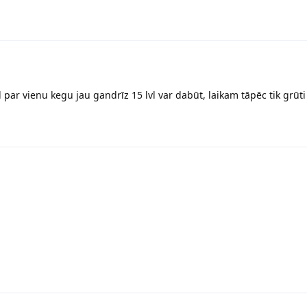
d par vienu kegu jau gandrīz 15 lvl var dabūt, laikam tāpēc tik grū