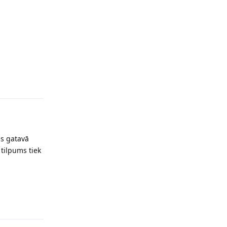
Reply
s gatavā
tilpums tiek
Reply