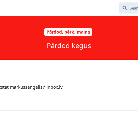
Pārdod, pērk, maina
Pārdod kegus
akstat markussengelis@inbox.lv