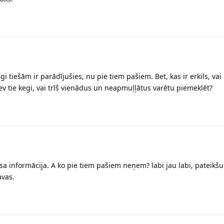
gi tiešām ir parādījušies, nu pie tiem pašiem. Bet, kas ir erkils, va
 tev tie kegi, vai trīš vienādus un neapmuļļātus varētu piemeklēt?
a informācija. A ko pie tiem pašiem neņem? labi jau labi, pateikš
avas.