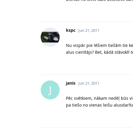
kspc
Jun 21, 2011
Nu vispār pie lēšiem tiešām tie ke
alus cienītājs? Bet, kādā stāvoklī
janis
Jun 21, 2011
J
Pēc svētkiem, nākam nedēļ būs vis
pa tiešo no vienas leišu alusdarīt