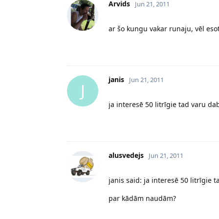
Arvids
Jun 21, 2011
ar šo kungu vakar runaju, vēl eso
janis
Jun 21, 2011
J
ja interesē 50 litrīgie tad varu dab
alusvedejs
Jun 21, 2011
janis said: ja interesē 50 litrīgie 
par kādām naudām?