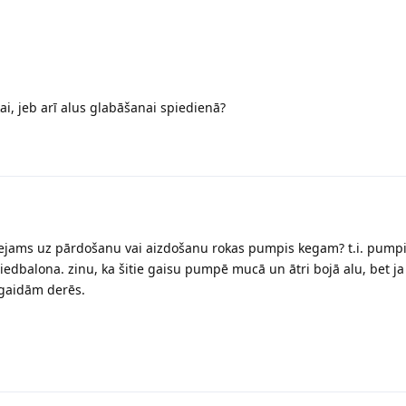
tikai, jeb arī alus glabāšanai spiedienā?
ejams uz pārdošanu vai aizdošanu rokas pumpis kegam? t.i. pumpi
dbalona. zinu, ka šitie gaisu pumpē mucā un ātri bojā alu, bet ja 
agaidām derēs.