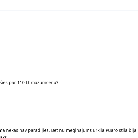
jušies par 110 Lt mazumcenu?
ā nekas nav parādijies. Bet nu mēģinājums Erkila Puaro stilā bija l
āks.