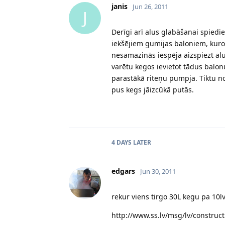
janis
Jun 26, 2011
J
Derīgi arī alus glabāšanai spiedie
iekšējiem gumijas baloniem, kuro
nesamazinās iespēja aizspiezt alu
varētu kegos ievietot tādus balon
parastākā riteņu pumpja. Tiktu n
pus kegs jāizcūkā putās.
4 DAYS
LATER
edgars
Jun 30, 2011
rekur viens tirgo 30L kegu pa 10l
http://www.ss.lv/msg/lv/construc