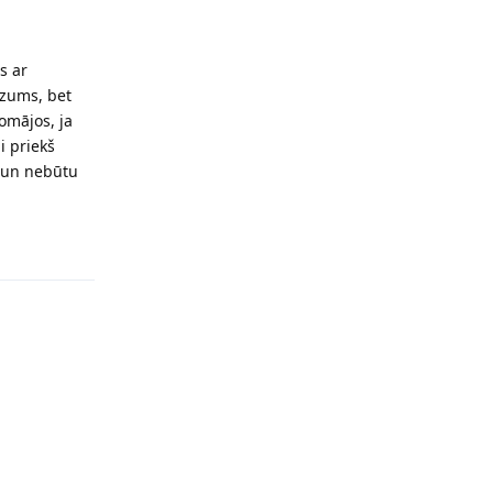
s ar
dzums, bet
omājos, ja
i priekš
s un nebūtu
Reply