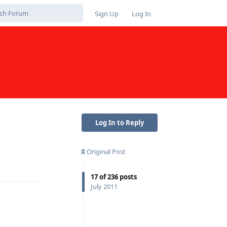
Sign Up
Log In
Log In to Reply
Original Post
Reply
17
of
236
posts
July 2011