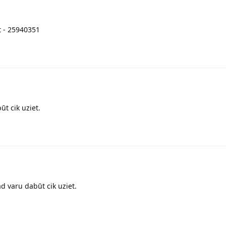
t - 25940351
ūt cik uziet.
tad varu dabūt cik uziet.