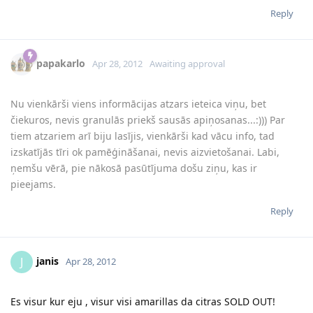
Reply
papakarlo
Apr 28, 2012
Awaiting approval
Nu vienkārši viens informācijas atzars ieteica viņu, bet
čiekuros, nevis granulās priekš sausās apiņosanas...:))) Par
tiem atzariem arī biju lasījis, vienkārši kad vācu info, tad
izskatījās tīri ok pamēģināšanai, nevis aizvietošanai. Labi,
ņemšu vērā, pie nākosā pasūtījuma došu ziņu, kas ir
pieejams.
Reply
janis
J
Apr 28, 2012
Es visur kur eju , visur visi amarillas da citras SOLD OUT!