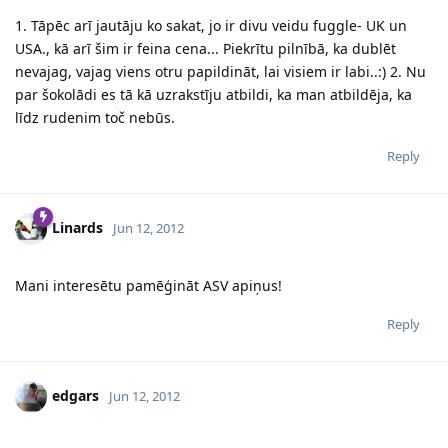
1. Tāpēc arī jautāju ko sakat, jo ir divu veidu fuggle- UK un
USA., kā arī šim ir feina cena... Piekrītu pilnībā, ka dublēt
nevajag, vajag viens otru papildināt, lai visiem ir labi..:) 2. Nu
par šokolādi es tā kā uzrakstīju atbildi, ka man atbildēja, ka
līdz rudenim toč nebūs.
Reply
Linards
Jun 12, 2012
Mani interesētu pamēģināt ASV apiņus!
Reply
edgars
Jun 12, 2012