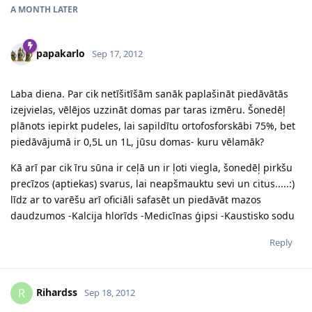
A MONTH
LATER
papakarlo
Sep 17, 2012
Laba diena. Par cik netīšitīšām sanāk paplašināt piedāvātās
izejvielas, vēlējos uzzināt domas par taras izmēru. Šonedēļ
plānots iepirkt pudeles, lai sapildītu ortofosforskābi 75%, bet
piedāvājumā ir 0,5L un 1L, jūsu domas- kuru vēlamāk?
Kā arī par cik īru sūna ir ceļā un ir ļoti viegla, šonedēļ pirkšu
precīzos (aptiekas) svarus, lai neapšmauktu sevi un citus.....:)
līdz ar to varēšu arī oficiāli safasēt un piedāvāt mazos
daudzumos -Kalcija hlorīds -Medicīnas ģipsi -Kaustisko sodu
Reply
Rihardss
R
Sep 18, 2012