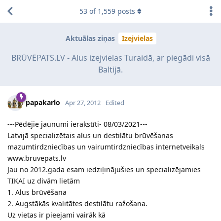
53
of
1,559
posts
Aktuālas ziņas
Izejvielas
BRŪVĒPATS.LV - Alus izejvielas Turaidā, ar piegādi visā
Baltijā.
papakarlo
Apr 27, 2012
Edited
---Pēdējie jaunumi ierakstīti- 08/03/2021---
Latvijā specializētais alus un destilātu brūvēšanas
mazumtirdzniecības un vairumtirdzniecības internetveikals
www.bruvepats.lv
Jau no 2012.gada esam iedziļinājušies un specializējamies
TIKAI uz divām lietām
1. Alus brūvēšana
2. Augstākās kvalitātes destilātu ražošana.
Uz vietas ir pieejami vairāk kā