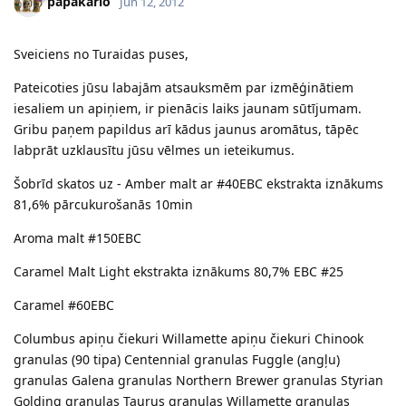
papakarlo
Jun 12, 2012
Sveiciens no Turaidas puses,
Pateicoties jūsu labajām atsauksmēm par izmēģinātiem
iesaliem un apiņiem, ir pienācis laiks jaunam sūtījumam.
Gribu paņem papildus arī kādus jaunus aromātus, tāpēc
labprāt uzklausītu jūsu vēlmes un ieteikumus.
Šobrīd skatos uz - Amber malt ar #40EBC ekstrakta iznākums
81,6% pārcukurošanās 10min
Aroma malt #150EBC
Caramel Malt Light ekstrakta iznākums 80,7% EBC #25
Caramel #60EBC
Columbus apiņu čiekuri Willamette apiņu čiekuri Chinook
granulas (90 tipa) Centennial granulas Fuggle (angļu)
granulas Galena granulas Northern Brewer granulas Styrian
Golding granulas Taurus granulas Willamette granulas