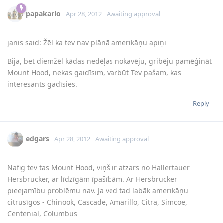
papakarlo
Apr 28, 2012
Awaiting approval
janis said: Žēl ka tev nav plānā amerikāņu apiņi
Bija, bet diemžēl kādas nedēļas nokavēju, gribēju pamēģināt
Mount Hood, nekas gaidīsim, varbūt Tev pašam, kas
interesants gadīsies.
Reply
edgars
Apr 28, 2012
Awaiting approval
Nafig tev tas Mount Hood, viņš ir atzars no Hallertauer
Hersbrucker, ar līdzīgām īpašībām. Ar Hersbrucker
pieejamību problēmu nav. Ja ved tad labāk amerikāņu
citrusīgos - Chinook, Cascade, Amarillo, Citra, Simcoe,
Centenial, Columbus