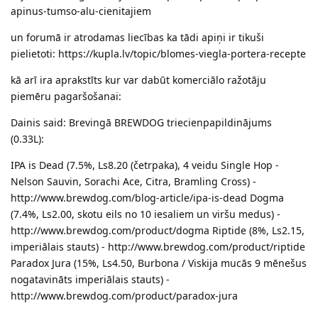
apinus-tumso-alu-cienitajiem
un forumā ir atrodamas liecības ka tādi apiņi ir tikuši
pielietoti: https://kupla.lv/topic/blomes-viegla-portera-recepte
kā arī ira aprakstīts kur var dabūt komerciālo ražotāju
piemēru pagaršošanai:
Dainis said: Brevingā BREWDOG triecienpapildinājums
(0.33L):
IPA is Dead (7.5%, Ls8.20 (četrpaka), 4 veidu Single Hop -
Nelson Sauvin, Sorachi Ace, Citra, Bramling Cross) -
http://www.brewdog.com/blog-article/ipa-is-dead Dogma
(7.4%, Ls2.00, skotu eils no 10 iesaliem un viršu medus) -
http://www.brewdog.com/product/dogma Riptide (8%, Ls2.15,
imperiālais stauts) - http://www.brewdog.com/product/riptide
Paradox Jura (15%, Ls4.50, Burbona / Viskija mucās 9 mēnešus
nogatavināts imperiālais stauts) -
http://www.brewdog.com/product/paradox-jura