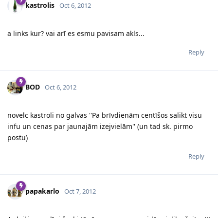
kastrolis
Oct 6, 2012
a links kur? vai arī es esmu pavisam akls...
Reply
BOD
Oct 6, 2012
novelc kastroli no galvas ''Pa brīvdienām centīšos salikt visu
infu un cenas par jaunajām izejvielām'' (un tad sk. pirmo
postu)
Reply
papakarlo
Oct 7, 2012