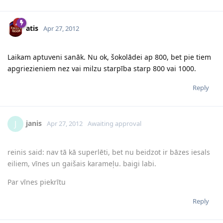
atis
Apr 27, 2012
Laikam aptuveni sanāk. Nu ok, šokolādei ap 800, bet pie tiem
apgriezieniem nez vai milzu starpība starp 800 vai 1000.
Reply
janis
J
Apr 27, 2012
Awaiting approval
reinis said: nav tā kā superlēti, bet nu beidzot ir bāzes iesals
eiliem, vīnes un gaišais karameļu. baigi labi.
Par vīnes piekrītu
Reply