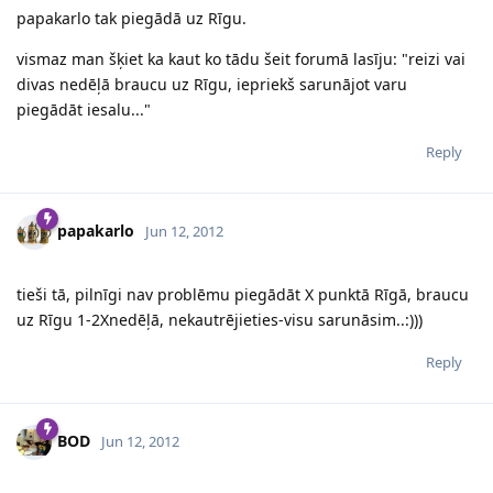
papakarlo tak piegādā uz Rīgu.
vismaz man šķiet ka kaut ko tādu šeit forumā lasīju: "reizi vai
divas nedēļā braucu uz Rīgu, iepriekš sarunājot varu
piegādāt iesalu..."
Reply
papakarlo
Jun 12, 2012
tieši tā, pilnīgi nav problēmu piegādāt X punktā Rīgā, braucu
uz Rīgu 1-2Xnedēļā, nekautrējieties-visu sarunāsim..:)))
Reply
BOD
Jun 12, 2012