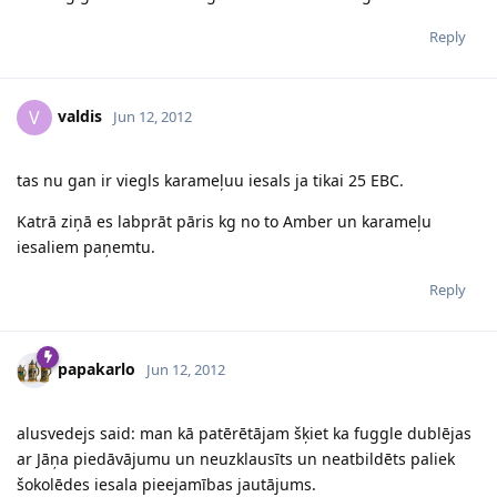
Reply
valdis
V
Jun 12, 2012
tas nu gan ir viegls karameļuu iesals ja tikai 25 EBC.
Katrā ziņā es labprāt pāris kg no to Amber un karameļu
iesaliem paņemtu.
Reply
papakarlo
Jun 12, 2012
alusvedejs said: man kā patērētājam šķiet ka fuggle dublējas
ar Jāņa piedāvājumu un neuzklausīts un neatbildēts paliek
šokolēdes iesala pieejamības jautājums.