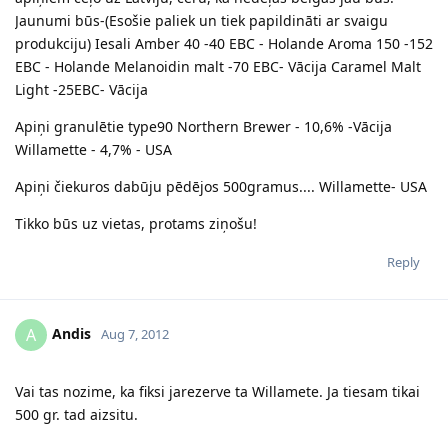
Jaunumi būs-(Esošie paliek un tiek papildināti ar svaigu
produkciju) Iesali Amber 40 -40 EBC - Holande Aroma 150 -152
EBC - Holande Melanoidin malt -70 EBC- Vācija Caramel Malt
Light -25EBC- Vācija
Apiņi granulētie type90 Northern Brewer - 10,6% -Vācija
Willamette - 4,7% - USA
Apiņi čiekuros dabūju pēdējos 500gramus.... Willamette- USA
Tikko būs uz vietas, protams ziņošu!
Reply
Andis
A
Aug 7, 2012
Vai tas nozime, ka fiksi jarezerve ta Willamete. Ja tiesam tikai
500 gr. tad aizsitu.