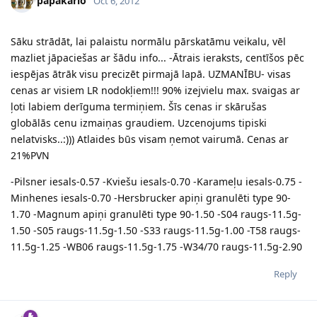
papakarlo
Oct 6, 2012
Sāku strādāt, lai palaistu normālu pārskatāmu veikalu, vēl
mazliet jāpaciešas ar šādu info... -Ātrais ieraksts, centīšos pēc
iespējas ātrāk visu precizēt pirmajā lapā. UZMANĪBU- visas
cenas ar visiem LR nodokļiem!!! 90% izejvielu max. svaigas ar
ļoti labiem derīguma termiņiem. Šīs cenas ir skārušas
globālās cenu izmaiņas graudiem. Uzcenojums tipiski
nelatvisks..:))) Atlaides būs visam ņemot vairumā. Cenas ar
21%PVN
-Pilsner iesals-0.57 -Kviešu iesals-0.70 -Karameļu iesals-0.75 -
Minhenes iesals-0.70 -Hersbrucker apiņi granulēti type 90-
1.70 -Magnum apiņi granulēti type 90-1.50 -S04 raugs-11.5g-
1.50 -S05 raugs-11.5g-1.50 -S33 raugs-11.5g-1.00 -T58 raugs-
11.5g-1.25 -WB06 raugs-11.5g-1.75 -W34/70 raugs-11.5g-2.90
Reply