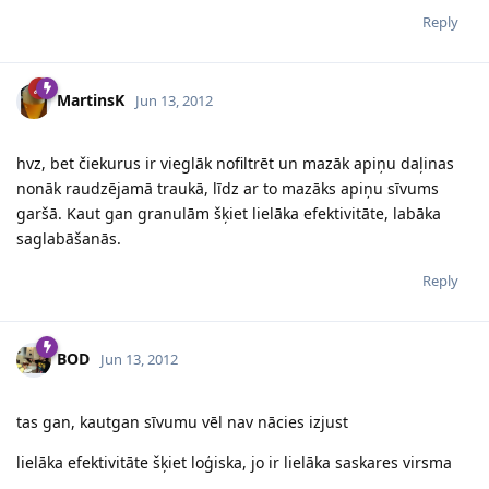
Reply
MartinsK
Jun 13, 2012
hvz, bet čiekurus ir vieglāk nofiltrēt un mazāk apiņu daļinas
nonāk raudzējamā traukā, līdz ar to mazāks apiņu sīvums
garšā. Kaut gan granulām šķiet lielāka efektivitāte, labāka
saglabāšanās.
Reply
BOD
Jun 13, 2012
tas gan, kautgan sīvumu vēl nav nācies izjust
lielāka efektivitāte šķiet loģiska, jo ir lielāka saskares virsma