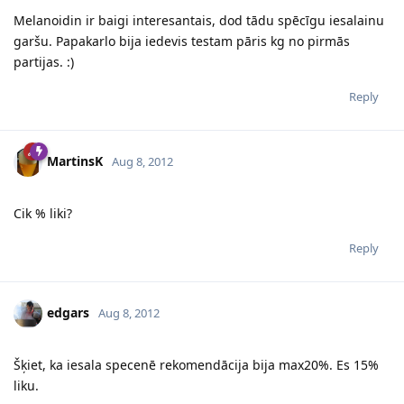
Melanoidin ir baigi interesantais, dod tādu spēcīgu iesalainu
garšu. Papakarlo bija iedevis testam pāris kg no pirmās
partijas. :)
Reply
MartinsK
Aug 8, 2012
Cik % liki?
Reply
edgars
Aug 8, 2012
Šķiet, ka iesala specenē rekomendācija bija max20%. Es 15%
liku.