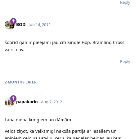
Reply
BOD
Jun 14, 2012
šobrīd gan ir pieejami jau citi Single Hop. Bramling Cross
vairs nav.
Reply
2 MONTHS
LATER
papakarlo
Aug 7, 2012
Laba diena kungiem un dāmām....
Vēlos ziņot, ka veiksmīgi nākošā partija ar iesaliem un
apiņiem ceļo uz Latviju, ceru, ka nedēļas beigās jau būs.