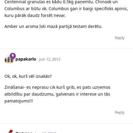
Centennial granulas es kādu 0.5kg paņemtu. Chinook un
Columbus ar būtu ok. Columbus gan ir baigi specifisks apinis,
kuru pārāk daudz forsēt nevar.
Amber un aroma ļoti mazā partijā testam derētu.
Reply
papakarlo
Jun 12, 2012
Ok, ok, kurš vēl izsakās?
Zināšanai- es neprasu cik kurš grib, es pats uzņemos
atbildību par daudzumu, galvenais ir interese un tās
pamatojums!!!
Reply