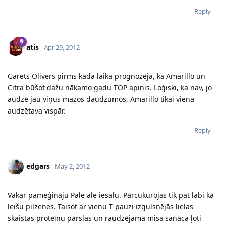
Reply
atis
Apr 29, 2012
Garets Olivers pirms kāda laika prognozēja, ka Amarillo un
Citra būšot dažu nākamo gadu TOP apinis. Loģiski, ka nav, jo
audzē jau viņus mazos daudzumos, Amarillo tikai viena
audzētava vispār.
Reply
edgars
May 2, 2012
Vakar pamēģināju Pale ale iesalu. Pārcukurojas tik pat labi kā
leišu pilzenes. Taisot ar vienu T pauzi izgulsnējās lielas
skaistas proteīnu pārslas un raudzējamā misa sanāca ļoti