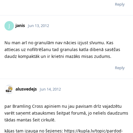
Reply
janis
J
Jun 13, 2012
Nu man arī no granulām nav nācies izjust sīvumu. Kas
attiecas uz nofiltrēšanu tad granulas katla dibenā sasēžas
daudz kompaktāk un ir krietni mazāks misas zudums.
Reply
alusvedejs
Jun 14, 2012
par Bramling Cross apiniem nu jau pavisam drīz vajadzētu
varēt saņemt atsauksmes šeitpat forumā, jo neliels daudzums
tādas mantas šeit cirkulē.
kājas tam izauga no šejienes: https://kupla.lv/topic/pardod-