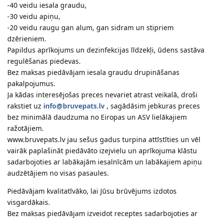
-40 veidu iesala graudu,
-30 veidu apiņu,
-20 veidu raugu gan alum, gan sidram un stipriem
dzērieniem.
Papildus aprīkojums un dezinfekcijas līdzekļi, ūdens sastāva
regulēšanas piedevas.
Bez maksas piedāvājam iesala graudu drupināšanas
pakalpojumus.
Ja kādas interesējošas preces nevariet atrast veikalā, droši
rakstiet uz
info@bruvepats.lv
, sagādāsim jebkuras preces
bez minimālā daudzuma no Eiropas un ASV lielākajiem
ražotājiem.
www.bruvepats.lv jau sešus gadus turpina attīstīties un vēl
vairāk paplašināt piedāvāto izejvielu un aprīkojuma klāstu
sadarbojoties ar labākajām iesalnīcām un labākajiem apiņu
audzētājiem no visas pasaules.
Piedāvājam kvalitatīvāko, lai Jūsu brūvējums izdotos
visgardākais.
Bez maksas piedāvājam izveidot receptes sadarbojoties ar