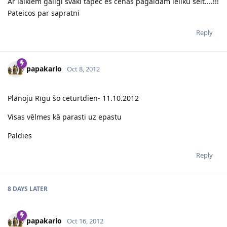
Ar laikiem galīgi švaki tāpēc es cenas pagaidām ieliku šeit....!!!
Pateicos par sapratni
Reply
papakarlo
Oct 8, 2012
Plānoju Rīgu šo ceturtdien- 11.10.2012
Visas vēlmes kā parasti uz epastu
Paldies
Reply
8 DAYS
LATER
papakarlo
Oct 16, 2012