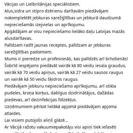
Vācijas un Lielbritānijas speciālistiem.
Alus,sidra un stipro dzērienu darītavām piedāvājam
nokomplektēt jebkuras sarežģītības un jebkurā daudzumā
nepieciešamās izejvielas un aprīkojumu.
Apgādājam ar visu nepieciešamo lielāko daļu Latvijas mazās
alusdarītavas.
Palīdzam radīt jaunas receptes, palīdzam ar jebkuras
sarežģītības padomiem.
Mums ir pieredze un profesionāļi, kas palīdzēs arī brīvdienās!
Šobrīd iespējams piedāvāt vairāk kā 80 veidu iesala graudus,
vairāk kā 70 veidu apiņus, vairāk kā 27 veidu sausos raugus
un vairāk kā 50 veidu šķidros raugus.
Piedāvājam jebkuru nepieciešamo aprīkojumu, arī stikla
pudeles, kroņa korķus, dabīgus dzidrinātājus, dažādas
piedevas, arī dezinfekcijas līdzekļus.
Uzņēmumiem pērkot lielākā apjomā piedāvājam apjoma
atlaides.
Lai visiem putojošs aliņš glāzē...
Ar Vācijā ražotu vakuumiepakotāju visi apiņi tiek iefasēti