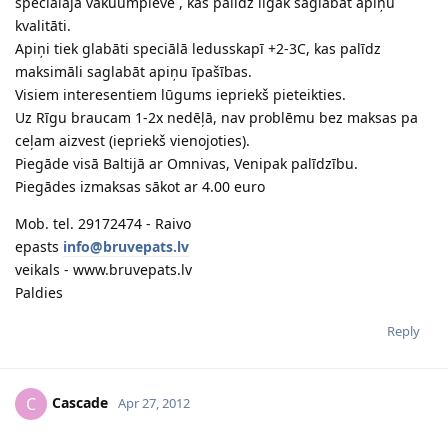
speciālajā vakuumplēvē , kas palīdz ilgāk saglabāt apiņu
kvalitāti.
Apiņi tiek glabāti speciālā ledusskapī +2-3C, kas palīdz
maksimāli saglabāt apiņu īpašības.
Visiem interesentiem lūgums iepriekš pieteikties.
Uz Rīgu braucam 1-2x nedēļā, nav problēmu bez maksas pa
ceļam aizvest (iepriekš vienojoties).
Piegāde visā Baltijā ar Omnivas, Venipak palīdzību.
Piegādes izmaksas sākot ar 4.00 euro
Mob. tel. 29172474 - Raivo
epasts
info@bruvepats.lv
veikals - www.bruvepats.lv
Paldies
Reply
Cascade
C
Apr 27, 2012