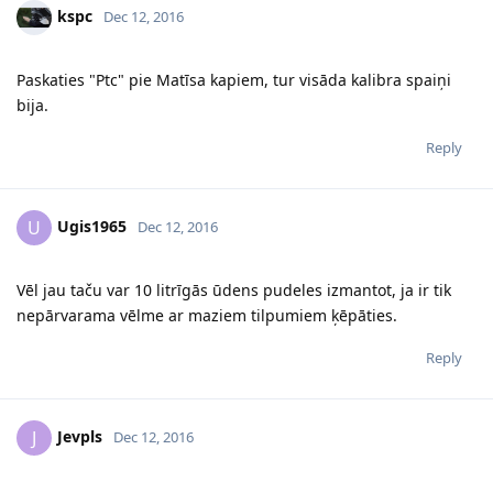
kspc
Dec 12, 2016
Paskaties "Ptc" pie Matīsa kapiem, tur visāda kalibra spaiņi
bija.
Reply
Ugis1965
U
Dec 12, 2016
Vēl jau taču var 10 litrīgās ūdens pudeles izmantot, ja ir tik
nepārvarama vēlme ar maziem tilpumiem ķēpāties.
Reply
Jevpls
J
Dec 12, 2016