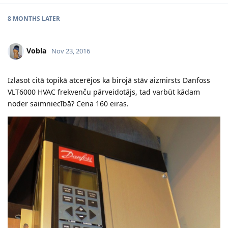
8 MONTHS
LATER
Vobla
Nov 23, 2016
Izlasot citā topikā atcerējos ka birojā stāv aizmirsts Danfoss
VLT6000 HVAC frekvenču pārveidotājs, tad varbūt kādam
noder saimniecībā? Cena 160 eiras.