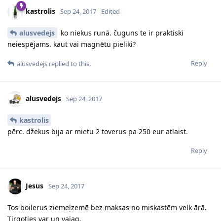
kastrolis
Sep 24, 2017
Edited
alusvedejs
ko niekus runā. čuguns te ir praktiski
neiespējams. kaut vai magnētu pieliki?
Reply
alusvedejs
replied to this.
alusvedejs
Sep 24, 2017
kastrolis
pērc. džekus bija ar mietu 2 toverus pa 250 eur atlaist.
Reply
Jesus
Sep 24, 2017
Tos boilerus ziemeļzemē bez maksas no miskastēm velk ārā.
Tirgoties var un vajag.