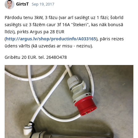
GirtsT
Sep 19, 2017
Pārdodu tenu 3kW, 3 fāzu (var arī saslēgt uz 1 fāzi; šobrīd
saslēgts uz 3 fāzēm caur 3f 16A "štekeri", kas nāk bonusā
līdzi), pirkts Argus pa 28 EUR
(
http://argus.lv/shop/productinfo/A033165
), pāris reizes
ūdens vārīts (kā uzvedas ar misu - nezinu).
Gribētu 20 EUR. tel. 2648O478