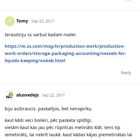
Tomy
T
Sep 22, 2017
Ieraudziju ss varbut kadam noder.
https://m.ss.com/msg/lv/production-work/production-
work-orders/storage-packaging-accounting/vessels-for-
liquids-keeping/ookeb.html
Reply
alusvedejs
Sep 22, 2017
biju aizbraucis. paskatījos, bet nenopirku.
kaut kādi veci boileri, pēc paskata spīdīgi.
vietām kaut kas jau pēc rūpnīcas metināts klāt. tens tip
iemetināts, lai nekrīt laukā. kaut kādas kājas piemetinātas lai