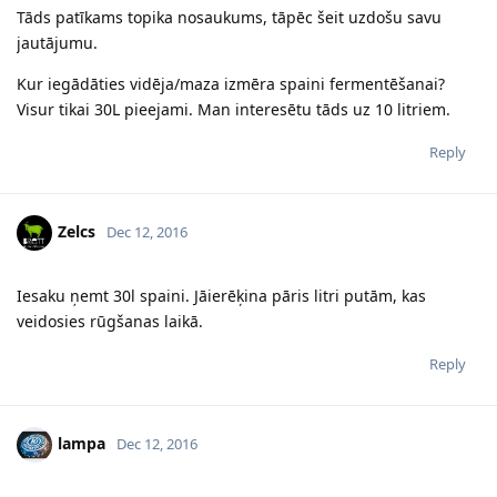
Tāds patīkams topika nosaukums, tāpēc šeit uzdošu savu
jautājumu.
Kur iegādāties vidēja/maza izmēra spaini fermentēšanai?
Visur tikai 30L pieejami. Man interesētu tāds uz 10 litriem.
Reply
Zelcs
Dec 12, 2016
Iesaku ņemt 30l spaini. Jāierēķina pāris litri putām, kas
veidosies rūgšanas laikā.
Reply
lampa
Dec 12, 2016