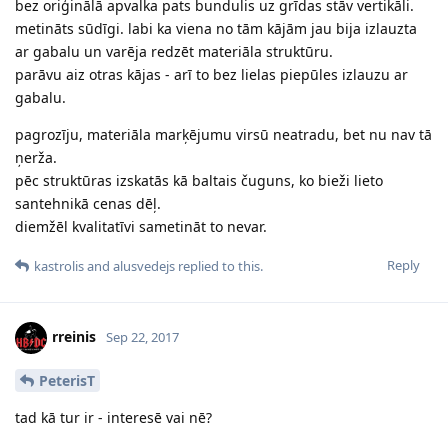
bez oriģinālā apvalka pats bundulis uz grīdas stāv vertikāli.
metināts sūdīgi. labi ka viena no tām kājām jau bija izlauzta
ar gabalu un varēja redzēt materiāla struktūru.
parāvu aiz otras kājas - arī to bez lielas piepūles izlauzu ar
gabalu.
pagrozīju, materiāla marķējumu virsū neatradu, bet nu nav tā
ņerža.
pēc struktūras izskatās kā baltais čuguns, ko bieži lieto
santehnikā cenas dēļ.
diemžēl kvalitatīvi sametināt to nevar.
Reply
kastrolis
and
alusvedejs
replied to this.
rreinis
Sep 22, 2017
PeterisT
tad kā tur ir - interesē vai nē?