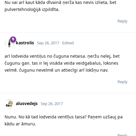
Nu vai arī kaut kāda dīvainā ņerža kas nevis izlieta, bet
pulvertehnoloģijā izpildīta.
Reply
kastrolis
Sep 26, 2017
Edited
arī lodveida ventiļus no čuguna netaisa. ņeržu nelej, bet
čugunu gan. tas ir lej visāda veida veidgabalus, loksnes
velmē. čugunu nevelmē un attiecīgi arī lokšņu nav.
Reply
alusvedejs
Sep 26, 2017
Nunu. No kā tad lodveida ventīļus taisa? Paņem uzšauj pa
kādu ar āmuru.
Reply