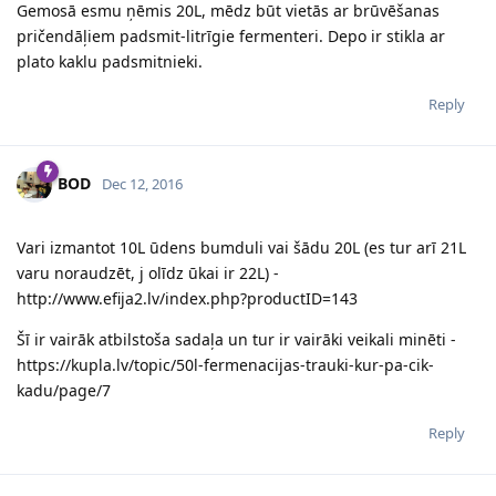
Gemosā esmu ņēmis 20L, mēdz būt vietās ar brūvēšanas
pričendāļiem padsmit-litrīgie fermenteri. Depo ir stikla ar
plato kaklu padsmitnieki.
Reply
BOD
Dec 12, 2016
Vari izmantot 10L ūdens bumduli vai šādu 20L (es tur arī 21L
varu noraudzēt, j olīdz ūkai ir 22L) -
http://www.efija2.lv/index.php?productID=143
Šī ir vairāk atbilstoša sadaļa un tur ir vairāki veikali minēti -
https://kupla.lv/topic/50l-fermenacijas-trauki-kur-pa-cik-
kadu/page/7
Reply