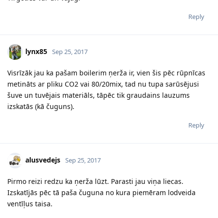
Reply
lynx85
Sep 25, 2017
Visrīzāk jau ka pašam boilerim ņerža ir, vien šis pēc rūpnīcas
metināts ar pliku CO2 vai 80/20mix, tad nu tupa sarūsējusi
šuve un tuvējais materiāls, tāpēc tik graudains lauzums
izskatās (kā čuguns).
Reply
alusvedejs
Sep 25, 2017
Pirmo reizi redzu ka ņerža lūzt. Parasti jau viņa liecas.
Izskatījās pēc tā paša čuguna no kura piemēram lodveida
ventīļus taisa.