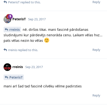
Reply
PeterisT
replied to this.
PeterisT
Sep 23, 2017
rreinis
nē. diršos tikai. mani fascinē pārdošanas
sludinājumi kur pārdevējs nenorāda cenu. Laikam vēlas hvz...
pats vēlas nezin ko vēlas
Reply
rreinis
replied to this.
rreinis
Sep 23, 2017
PeterisT
mani arī šad tad fascinē cilvēku vēlme padirsties
Reply