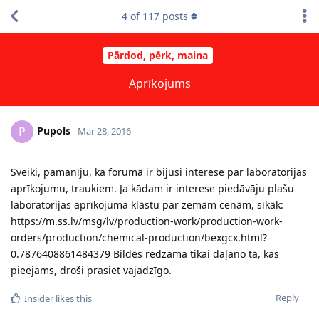
4
of
117
posts
Pārdod, pērk, maina
Aprīkojums
Pupols
P
Mar 28, 2016
Sveiki, pamanīju, ka forumā ir bijusi interese par laboratorijas
aprīkojumu, traukiem. Ja kādam ir interese piedāvāju plašu
laboratorijas aprīkojuma klāstu par zemām cenām, sīkāk:
https://m.ss.lv/msg/lv/production-work/production-work-
orders/production/chemical-production/bexgcx.html?
0.7876408861484379 Bildēs redzama tikai daļano tā, kas
pieejams, droši prasiet vajadzīgo.
Reply
Insider
likes this