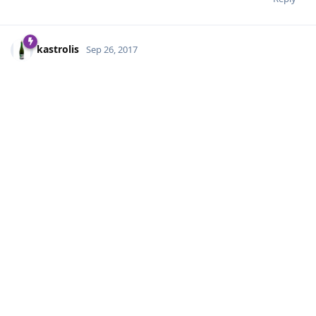
kastrolis
Sep 26, 2017
bronza, misiņš vai ņerža.
Reply
A MONTH
LATER
GirtsT
Oct 27, 2017
Edited
Pārdodu dažas reizes lietotu BeerGun, pirkta pie Raivo
(
http://bruvepats.lv/Aprikojums/Beer-Gun-Pildisanas-ierice
),
cena EUR 90.
Reply
Vobla
replied to this.