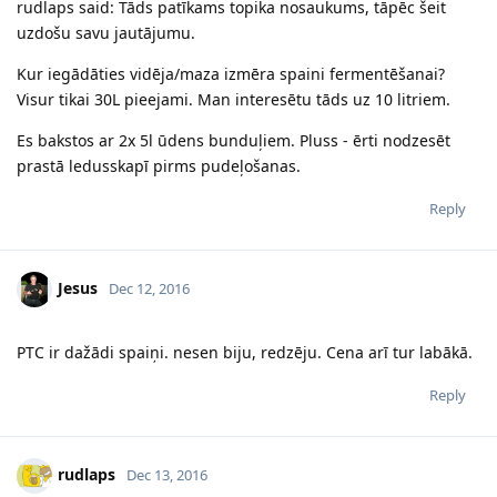
rudlaps said: Tāds patīkams topika nosaukums, tāpēc šeit
uzdošu savu jautājumu.
Kur iegādāties vidēja/maza izmēra spaini fermentēšanai?
Visur tikai 30L pieejami. Man interesētu tāds uz 10 litriem.
Es bakstos ar 2x 5l ūdens bunduļiem. Pluss - ērti nodzesēt
prastā ledusskapī pirms pudeļošanas.
Reply
Jesus
Dec 12, 2016
PTC ir dažādi spaiņi. nesen biju, redzēju. Cena arī tur labākā.
Reply
rudlaps
Dec 13, 2016