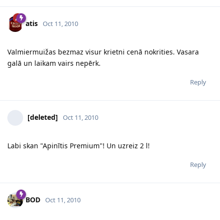
atis
Oct 11, 2010
Valmiermuižas bezmaz visur krietni cenā nokrities. Vasara
galā un laikam vairs nepērk.
Reply
[deleted]
Oct 11, 2010
Labi skan "Apinītis Premium"! Un uzreiz 2 l!
Reply
BOD
Oct 11, 2010