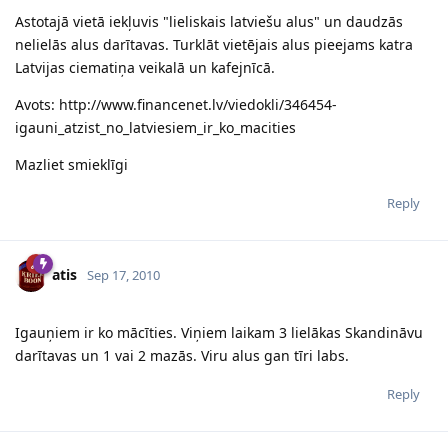
Astotajā vietā iekļuvis "lieliskais latviešu alus" un daudzās
nelielās alus darītavas. Turklāt vietējais alus pieejams katra
Latvijas ciematiņa veikalā un kafejnīcā.
Avots: http://www.financenet.lv/viedokli/346454-
igauni_atzist_no_latviesiem_ir_ko_macities
Mazliet smieklīgi
Reply
atis
Sep 17, 2010
Igauņiem ir ko mācīties. Viņiem laikam 3 lielākas Skandināvu
darītavas un 1 vai 2 mazās. Viru alus gan tīri labs.
Reply