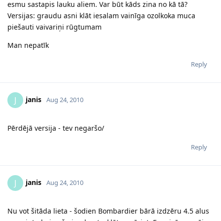
esmu sastapis lauku aliem. Var būt kāds zina no kā tā?
Versijas: graudu asni klāt iesalam vainīga ozolkoka muca
piešauti vaivariņi rūgtumam
Man nepatīk
Reply
janis
J
Aug 24, 2010
Pērdējā versija - tev negaršo/
Reply
janis
J
Aug 24, 2010
Nu vot šitāda lieta - šodien Bombardier bārā izdzēru 4.5 alus