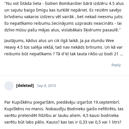
''Nu vot šitāda lieta - šodien Bombardier bārā izdzēru 4.5 alus
un sajutu baigo šmigu kas turklāt nepāriet. Es reizēm savējo
brīvdienu vakaros izdzeru vēl vairāk , bet nekad neesmu jutis
šo nepatīkamo reibumu.Secinājums uzprasās neaicināts - lai
dzīvo mūsu pašu mājas alus, vislabākais šķidrums pasaulē.''
Jautājums, kādus alus un cik ilgā laikā. Ja pa stundu Wee
Heavy 4.5 tos salēja iekšā, tad nav nekāds brīnums. Un kā var
reibums būt nepatīkams ? Tā d''eļ tak tauta rikšo uz bodi 21 ...
Reply
[deleted]
Sep 8, 2010
Par Kupiškēnu piegaršām, piedāvāju izgaršot 19.septembrī.
Kupiškēns no manis. Nobaudīju Bodnieku gaišo nefiltrēto, tas
varētu pretendēt līdzību ar lauku aliem. 4,5 kausi bodnieka
varētu būt labs pālis. Kauss? kas tas ir 0,33 vai 0,5 vai 1 litrs?