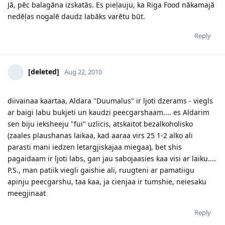
Jā, pēc balagāna izskatās. Es pieļauju, ka Riga Food nākamajā
nedēļas nogalē daudz labāks varētu būt.
Reply
[deleted]
Aug 22, 2010
diivainaa kaartaa, Aldara "Duumalus" ir ljoti dzerams - viegls
ar baigi labu bukjeti un kaudzi peecgarshaam.... es Aldarim
sen biju ieksheeju "fui" uzlicis, atskaitot bezalkoholisko
(zaales plaushanas laikaa, kad aaraa virs 25 1-2 alko ali
parasti mani iedzen letargjiskajaa miegaa), bet shis
pagaidaam ir ljoti labs, gan jau sabojaasies kaa visi ar laiku....
P.S., man patiik viegli gaishie ali, ruugteni ar pamatiigu
apinju peecgarshu, taa kaa, ja cienjaa ir tumshie, neiesaku
meegjinaat
Reply