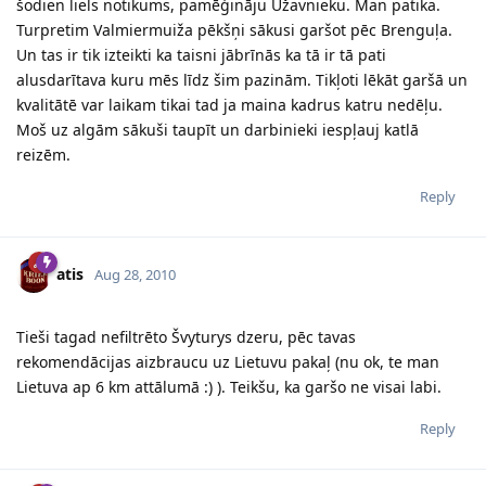
šodien liels notikums, pamēģināju Užavnieku. Man patika.
Turpretim Valmiermuiža pēkšņi sākusi garšot pēc Brenguļa.
Un tas ir tik izteikti ka taisni jābrīnās ka tā ir tā pati
alusdarītava kuru mēs līdz šim pazinām. Tikļoti lēkāt garšā un
kvalitātē var laikam tikai tad ja maina kadrus katru nedēļu.
Moš uz algām sākuši taupīt un darbinieki iespļauj katlā
reizēm.
Reply
atis
Aug 28, 2010
Tieši tagad nefiltrēto Švyturys dzeru, pēc tavas
rekomendācijas aizbraucu uz Lietuvu pakaļ (nu ok, te man
Lietuva ap 6 km attālumā :) ). Teikšu, ka garšo ne visai labi.
Reply