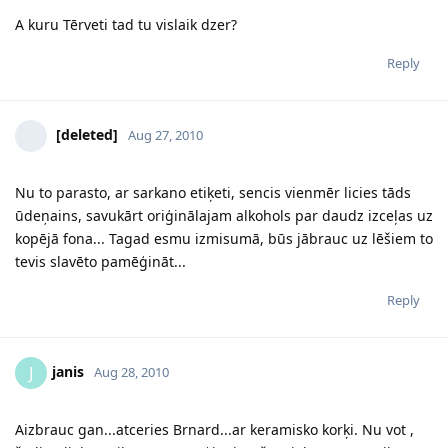
A kuru Tērveti tad tu vislaik dzer?
Reply
[deleted]
Aug 27, 2010
Nu to parasto, ar sarkano etiķeti, sencis vienmēr licies tāds
ūdeņains, savukārt oriģinālajam alkohols par daudz izceļas uz
kopējā fona... Tagad esmu izmisumā, būs jābrauc uz lēšiem to
tevis slavēto pamēģināt...
Reply
janis
J
Aug 28, 2010
Aizbrauc gan...atceries Brnard...ar keramisko korķi. Nu vot ,