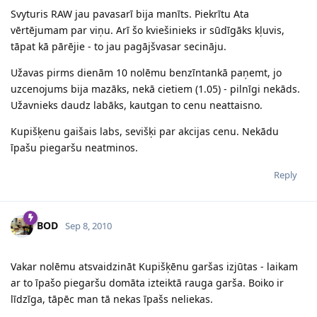
Svyturis RAW jau pavasarī bija manīts. Piekrītu Ata
vērtējumam par viņu. Arī šo kviešinieks ir sūdīgāks kļuvis,
tāpat kā pārējie - to jau pagājšvasar secināju.
Užavas pirms dienām 10 nolēmu benzīntankā paņemt, jo
uzcenojums bija mazāks, nekā cietiem (1.05) - pilnīgi nekāds.
Užavnieks daudz labāks, kautgan to cenu neattaisno.
Kupišķenu gaišais labs, sevišķi par akcijas cenu. Nekādu
īpašu piegaršu neatminos.
Reply
BOD
Sep 8, 2010
Vakar nolēmu atsvaidzināt Kupišķēnu garšas izjūtas - laikam
ar to īpašo piegaršu domāta izteiktā rauga garša. Boiko ir
līdzīga, tāpēc man tā nekas īpašs neliekas.