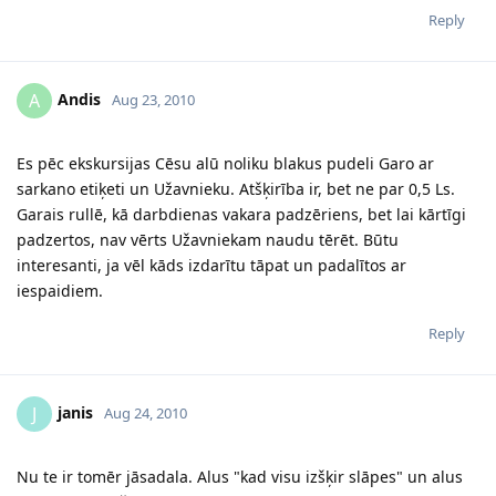
Reply
Andis
A
Aug 23, 2010
Es pēc ekskursijas Cēsu alū noliku blakus pudeli Garo ar
sarkano etiķeti un Užavnieku. Atšķirība ir, bet ne par 0,5 Ls.
Garais rullē, kā darbdienas vakara padzēriens, bet lai kārtīgi
padzertos, nav vērts Užavniekam naudu tērēt. Būtu
interesanti, ja vēl kāds izdarītu tāpat un padalītos ar
iespaidiem.
Reply
janis
J
Aug 24, 2010
Nu te ir tomēr jāsadala. Alus "kad visu izšķir slāpes" un alus