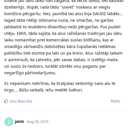
Etiķete jau labu laiku nan zaļgana, kā vecos laikos, bet kautkas
dzeltenīgs. Vispār, rada tādu "soviet" noskaņu ar vieglu
bomžūra pēcgaršu. Nez, jaunībā tas alus bija DAUDZ labāks...
tagad tāda riktīgi ūdeņaina susla, ne smaržas, ne garšas
(atskaitot to iesaldeno dīvainību) nedz pēcgaršas. Pus pudeli
izlēju. Ekhh, tāda sajūta, ka alus ražošanas tradīcijas jau labu
laiku nomainītas pret komerciālas suslas bīdīšanu, kas ar
smaidīgu sārtvaidžu debilizētas bāra čupošanās reklāmas
palīdzību tiek stumta pa labi un pa kreisi. Alus ražotāji laikam
ir aizmirsuši, ka Latvietis, pēc savas dabas, ir izvēlīgs maita
un suslu 2x nedzers, turklāt izbrēks visu pagastu par
negaršīgo pārīnodarījumu.
Es nepavisam nebrīnos, ka braljukas veiksmīgi savu alu te
tirgo.... Būšu veikalā, iešu meklēt Svēturi.
Reply
Imis
likes this
janis
J
Aug 26, 2010