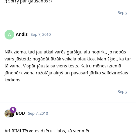
;) Sorry par gaušanos :)
Reply
Andis
A
Sep 7, 2010
Nāk ziema, tad jau atkal varēs garšīgu alu nopirkt, jo nebūs
vairs jāsteidz nogādāt ātrāk veikala plauktos. Man šķiet, ka tur
tā vaina. Vispār jāuztaisa viens tests. Katru mēnesi ziemā
jānopērk viena ražotāja aliņš un pavasarī jārīko salīdzinošais
kodiens.
Reply
BOD
Sep 7, 2010
Arī RIMI Tērvetes dzēru - labs, kā vienmēr.