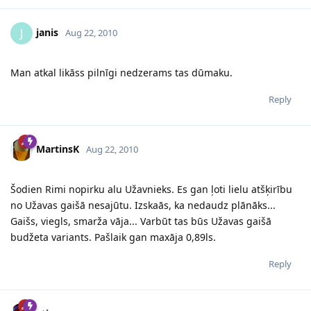
janis
J
Aug 22, 2010
Man atkal likāss pilnīgi nedzerams tas dūmaku.
Reply
MartinsK
Aug 22, 2010
Šodien Rimi nopirku alu Užavnieks. Es gan ļoti lielu atšķirību
no Užavas gaišā nesajūtu. Izskaās, ka nedaudz plānāks...
Gaišs, viegls, smarža vāja... Varbūt tas būs Užavas gaišā
budžeta variants. Pašlaik gan maxāja 0,89ls.
Reply