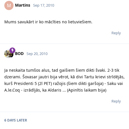
Martins
M
Sep 17, 2010
Mums savukārt ir ko mācīties no lietuviešiem.
Reply
BOD
Sep 20, 2010
Ja neskaita tumšos alus, tad gaišiem šiem dikti švaki. 2-3 tik
dzerami. Šovasar jautri bija vērot, kā divi Tartu krievi strīdējās,
kurš Presidenti 5 (2l PET) ražojis (šiem dikti garšoja) - Saku vai
A.le.Coq - izrādījās, ka Aldaris ... (Apinītis laikam bija)
Reply
6 DAYS
LATER