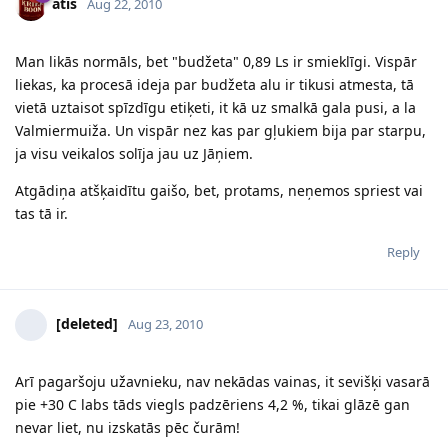
atis
Aug 22, 2010
Man likās normāls, bet "budžeta" 0,89 Ls ir smieklīgi. Vispār
liekas, ka procesā ideja par budžeta alu ir tikusi atmesta, tā
vietā uztaisot spīzdīgu etiķeti, it kā uz smalkā gala pusi, a la
Valmiermuiža. Un vispār nez kas par gļukiem bija par starpu,
ja visu veikalos solīja jau uz Jāņiem.
Atgādiņa atšķaidītu gaišo, bet, protams, neņemos spriest vai
tas tā ir.
Reply
[deleted]
Aug 23, 2010
Arī pagaršoju užavnieku, nav nekādas vainas, it sevišķi vasarā
pie +30 C labs tāds viegls padzēriens 4,2 %, tikai glāzē gan
nevar liet, nu izskatās pēc čurām!