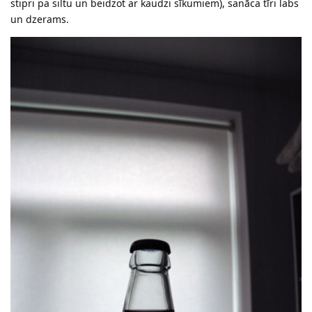
stipri pa siltu un beidzot ar kaudzi sīkumiem), sanāca tīri labs
un dzerams.