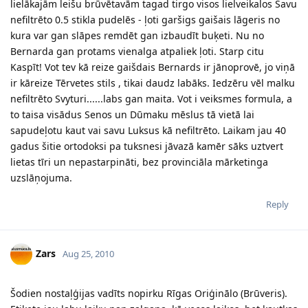
lielākajām leišu brūvētavām tagad tirgo visos lielveikalos Savu
nefiltrēto 0.5 stikla pudelēs - ļoti garšigs gaišais lāgeris no
kura var gan slāpes remdēt gan izbaudīt buķeti. Nu no
Bernarda gan protams vienalga atpaliek ļoti. Starp citu
Kaspīt! Vot tev kā reize gaišdais Bernards ir jānoprovē, jo viņā
ir kāreize Tērvetes stils , tikai daudz labāks. Iedzēru vēl malku
nefiltrēto Svyturi......labs gan maita. Vot i veiksmes formula, a
to taisa visādus Senos un Dūmaku mēslus tā vietā lai
sapudeļotu kaut vai savu Luksus kā nefiltrēto. Laikam jau 40
gadus šitie ortodoksi pa tuksnesi jāvazā kamēr sāks uztvert
lietas tīri un nepastarpināti, bez provinciāla mārketinga
uzslāņojuma.
Reply
Zars
Aug 25, 2010
Šodien nostaļģijas vadīts nopirku Rīgas Oriģinālo (Brūveris).