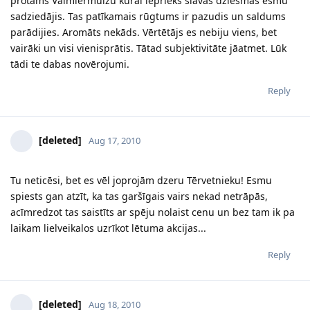
protams Valmiermuižu kurai iepriekš slavas dziesmas esmu
sadziedājis. Tas patīkamais rūgtums ir pazudis un saldums
parādijies. Aromāts nekāds. Vērtētājs es nebiju viens, bet
vairāki un visi vienisprātis. Tātad subjektivitāte jāatmet. Lūk
tādi te dabas novērojumi.
Reply
[deleted]
Aug 17, 2010
Tu neticēsi, bet es vēl joprojām dzeru Tērvetnieku! Esmu
spiests gan atzīt, ka tas garšīgais vairs nekad netrāpās,
acīmredzot tas saistīts ar spēju nolaist cenu un bez tam ik pa
laikam lielveikalos uzrīkot lētuma akcijas...
Reply
[deleted]
Aug 18, 2010