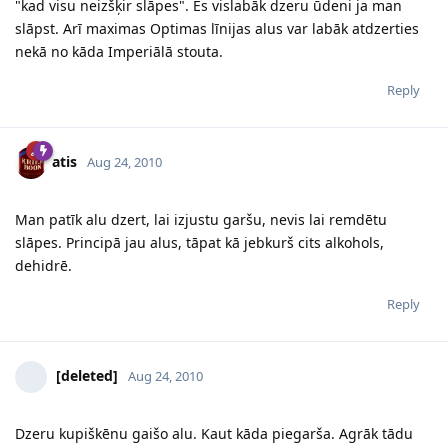
"kad visu neizšķir slāpes". Es vislabāk dzeru ūdeni ja man
slāpst. Arī maximas Optimas līnijas alus var labāk atdzerties
nekā no kāda Imperiālā stouta.
Reply
atis
Aug 24, 2010
Man patīk alu dzert, lai izjustu garšu, nevis lai remdētu
slāpes. Principā jau alus, tāpat kā jebkurš cits alkohols,
dehidrē.
Reply
[deleted]
Aug 24, 2010
Dzeru kupiškēnu gaišo alu. Kaut kāda piegarša. Agrāk tādu