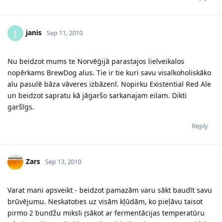
janis
J
Sep 11, 2010
Nu beidzot mums te Norvēģijā parastajos lielveikalos
nopērkams BrewDog alus. Tie ir tie kuri savu visalkoholiskāko
alu pasulē bāza vāveres izbāzenī. Nopirku Existential Red Ale
un beidzot sapratu kā jāgaršo sarkanajam eilam. Dikti
garšīgs.
Reply
Zars
Sep 13, 2010
Varat mani apsveikt - beidzot pamazām varu sākt baudīt savu
brūvējumu. Neskatoties uz visām kļūdām, ko pieļāvu taisot
pirmo 2 bundžu miksli (sākot ar fermentācijas temperatūru