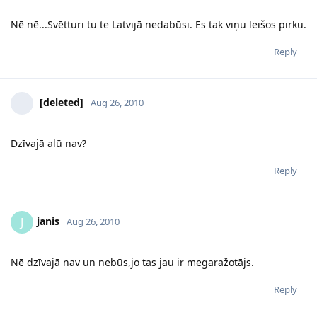
Nē nē...Svētturi tu te Latvijā nedabūsi. Es tak viņu leišos pirku.
Reply
[deleted]
Aug 26, 2010
Dzīvajā alū nav?
Reply
janis
J
Aug 26, 2010
Nē dzīvajā nav un nebūs,jo tas jau ir megaražotājs.
Reply