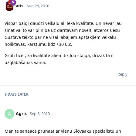
atis
Aug 28, 2010
Vispār baigi daudzi veikalu ali lēkā kvalitātē. Un nevar jau
zināt vai to var pilnībā uz darītavām novelt, atceros Cēsu
Gustava teikto par ne visai labajiem apstākļiem veikalu
noliktavās, karstumu līdz +30 u.c.
Grūti ticēt, ka kvalitāte aliem tik ļoti staigā, drīzāk tā ir
uzglabāšanas vaina.
Reply
9 DAYS
LATER
Agris
A
Sep 6, 2010
Man te sanaaca prunaat ar vienu Slovaaku specialistu un