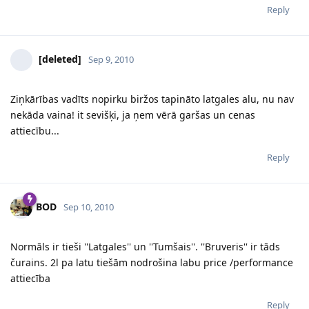
Reply
[deleted]
Sep 9, 2010
Ziņkārības vadīts nopirku biržos tapināto latgales alu, nu nav
nekāda vaina! it sevišķi, ja ņem vērā garšas un cenas
attiecību...
Reply
BOD
Sep 10, 2010
Normāls ir tieši ''Latgales'' un ''Tumšais''. ''Bruveris'' ir tāds
čurains. 2l pa latu tiešām nodrošina labu price /performance
attiecība
Reply