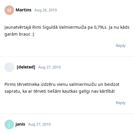
Martins
M
Aug 26, 2010
Jaunatvērtajā Rimi Siguldā Valmiermuiža pa 0,79Ls. Ja nu kāds
garām brauc :)
Reply
[deleted]
Aug 27, 2010
Pirms tērvetnieka izdzēru vienu valmiermuižu un beidzot
sapratu, ka ar tērveti tiešām kautkas galīgi nav kārtībā!
Reply
janis
J
Aug 27, 2010