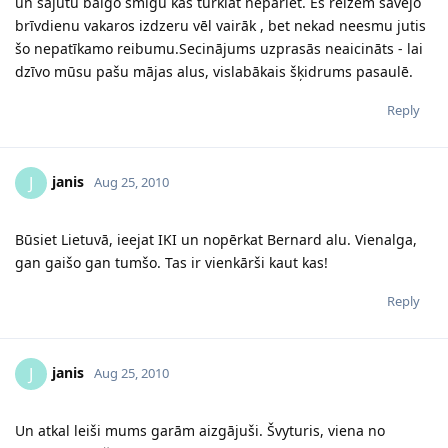
un sajutu baigo šmigu kas turklāt nepāriet. Es reizēm savējo
brīvdienu vakaros izdzeru vēl vairāk , bet nekad neesmu jutis
šo nepatīkamo reibumu.Secinājums uzprasās neaicināts - lai
dzīvo mūsu pašu mājas alus, vislabākais šķidrums pasaulē.
Reply
janis
J
Aug 25, 2010
Būsiet Lietuvā, ieejat IKI un nopērkat Bernard alu. Vienalga,
gan gaišo gan tumšo. Tas ir vienkārši kaut kas!
Reply
janis
J
Aug 25, 2010
Un atkal leiši mums garām aizgājuši. Švyturis, viena no