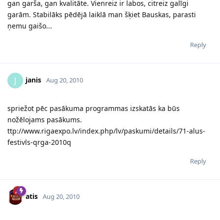
gan garša, gan kvalitāte. Vienreiz ir labos, citreiz galīgi
garām. Stabilāks pēdējā laiklā man šķiet Bauskas, parasti
ņemu gaišo...
Reply
janis
J
Aug 20, 2010
spriežot pēc pasākuma programmas izskatās ka būs
nožēlojams pasākums.
ttp://www.rigaexpo.lv/index.php/lv/paskumi/details/71-alus-
festivls-qrga-2010q
Reply
atis
Aug 20, 2010