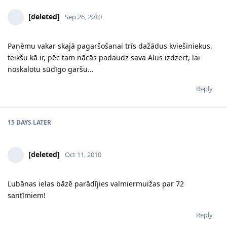
[deleted]
Sep 26, 2010
Paņēmu vakar skajā pagaršošanai trīs dažādus kviešiniekus,
teikšu kā ir, pēc tam nācās padaudz sava Alus izdzert, lai
noskalotu sūdīgo garšu...
Reply
15 DAYS
LATER
[deleted]
Oct 11, 2010
Lubānas ielas bāzē parādījies valmiermuižas par 72
santīmiem!
Reply