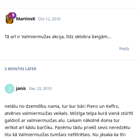
MartinsK
Oct 12, 2010
Tā arī ir Valmiermužas akcija, līdz oktobra beigām...
Reply
2 MONTHS
LATER
janis
J
Dec 23, 2010
netālu no dzemdību nama, tur kur bāri Piens un Kefīrs,
atvēries valmiermuižas veikals. Milzīga telpa kurā vienā stūrītī
galdiņš ar valmiermuižas alu. Laikam nākotnē doma tur
ierīkot arī kādu barčiku. Paņēmu tādu priekš sevis neredzētu
litu kā Valmiermuižas tumšais nefiltrētais. Nu jāsaka ka tīri