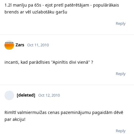
1.2l manīju pa 65s - ejot pretī patērētājam - populārākais
brends ar vēl uzlabotāku garšu
Reply
Zars
Oct 11, 2010
incanti, kad parādīsies "Apinītis divi vienā" ?
Reply
[deleted]
Oct 12, 2010
Rimītī valmiermuižas cenas pazeminājumu pagaidām dēvē
par akciju!
Reply