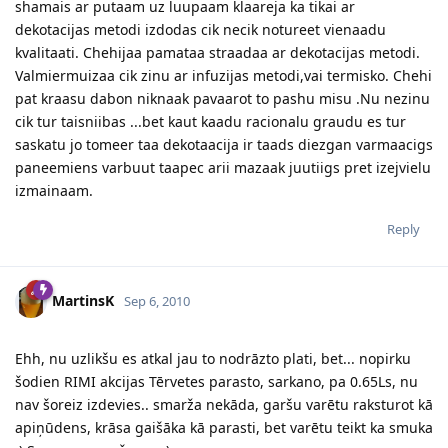
shamais ar putaam uz luupaam klaareja ka tikai ar
dekotacijas metodi izdodas cik necik notureet vienaadu
kvalitaati. Chehijaa pamataa straadaa ar dekotacijas metodi.
Valmiermuizaa cik zinu ar infuzijas metodi,vai termisko. Chehi
pat kraasu dabon niknaak pavaarot to pashu misu .Nu nezinu
cik tur taisniibas ...bet kaut kaadu racionalu graudu es tur
saskatu jo tomeer taa dekotaacija ir taads diezgan varmaacigs
paneemiens varbuut taapec arii mazaak juutiigs pret izejvielu
izmainaam.
Reply
MartinsK
Sep 6, 2010
Ehh, nu uzlikšu es atkal jau to nodrāzto plati, bet... nopirku
šodien RIMI akcijas Tērvetes parasto, sarkano, pa 0.65Ls, nu
nav šoreiz izdevies.. smarža nekāda, garšu varētu raksturot kā
apiņūdens, krāsa gaišāka kā parasti, bet varētu teikt ka smuka