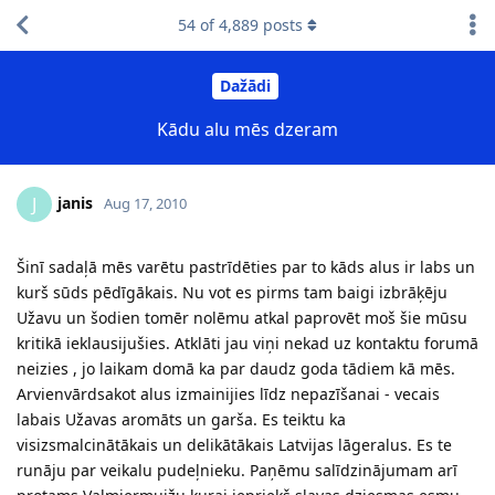
54
of
4,889
posts
Dažādi
Kādu alu mēs dzeram
janis
J
Aug 17, 2010
Šinī sadaļā mēs varētu pastrīdēties par to kāds alus ir labs un
kurš sūds pēdīgākais. Nu vot es pirms tam baigi izbrāķēju
Užavu un šodien tomēr nolēmu atkal paprovēt moš šie mūsu
kritikā ieklausijušies. Atklāti jau viņi nekad uz kontaktu forumā
neizies , jo laikam domā ka par daudz goda tādiem kā mēs.
Arvienvārdsakot alus izmainijies līdz nepazīšanai - vecais
labais Užavas aromāts un garša. Es teiktu ka
visizsmalcinātākais un delikātākais Latvijas lāgeralus. Es te
runāju par veikalu pudeļnieku. Paņēmu salīdzinājumam arī