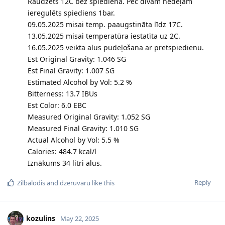
Raudzēts 12C bez spiediena. Pēc divām nedēļām
ieregulēts spiediens 1bar.
09.05.2025 misai temp. paaugstināta līdz 17C.
13.05.2025 misai temperatūra iestatīta uz 2C.
16.05.2025 veikta alus pudeļošana ar pretspiedienu.
Est Original Gravity: 1.046 SG
Est Final Gravity: 1.007 SG
Estimated Alcohol by Vol: 5.2 %
Bitterness: 13.7 IBUs
Est Color: 6.0 EBC
Measured Original Gravity: 1.052 SG
Measured Final Gravity: 1.010 SG
Actual Alcohol by Vol: 5.5 %
Calories: 484.7 kcal/l
Iznākums 34 litri alus.
Reply
Zilbalodis
and
dzeruvaru
like this
kozulins
May 22, 2025