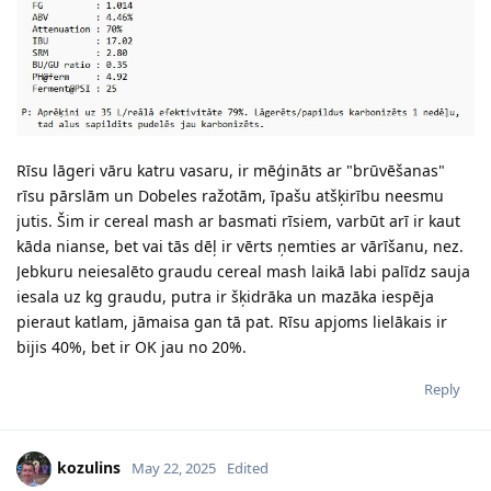
Rīsu lāgeri vāru katru vasaru, ir mēģināts ar "brūvēšanas"
rīsu pārslām un Dobeles ražotām, īpašu atšķirību neesmu
jutis. Šim ir cereal mash ar basmati rīsiem, varbūt arī ir kaut
kāda nianse, bet vai tās dēļ ir vērts ņemties ar vārīšanu, nez.
Jebkuru neiesalēto graudu cereal mash laikā labi palīdz sauja
iesala uz kg graudu, putra ir šķidrāka un mazāka iespēja
pieraut katlam, jāmaisa gan tā pat. Rīsu apjoms lielākais ir
bijis 40%, bet ir OK jau no 20%.
Reply
kozulins
May 22, 2025
Edited