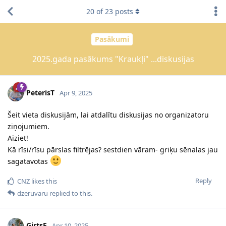
20
of
23
posts
Pasākumi
2025.gada pasākums "Kraukļi" ...diskusijas
PeterisT
Apr 9, 2025
Šeit vieta diskusijām, lai atdalītu diskusijas no organizatoru
ziņojumiem.
Aiziet!
Kā rīsi/rīsu pārslas filtrējas? sestdien vāram- griķu sēnalas jau
sagatavotas
Reply
CNZ
likes this
dzeruvaru
replied to this.
GirtsE
Apr 10, 2025