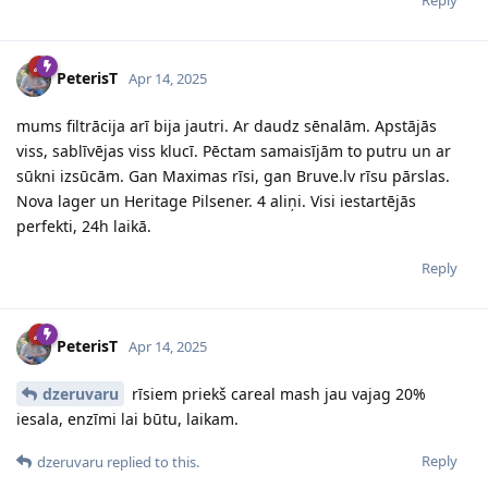
PeterisT
Apr 14, 2025
mums filtrācija arī bija jautri. Ar daudz sēnalām. Apstājās
viss, sablīvējas viss klucī. Pēctam samaisījām to putru un ar
sūkni izsūcām. Gan Maximas rīsi, gan Bruve.lv rīsu pārslas.
Nova lager un Heritage Pilsener. 4 aliņi. Visi iestartējās
perfekti, 24h laikā.
Reply
PeterisT
Apr 14, 2025
dzeruvaru
rīsiem priekš careal mash jau vajag 20%
iesala, enzīmi lai būtu, laikam.
Reply
dzeruvaru
replied to this.