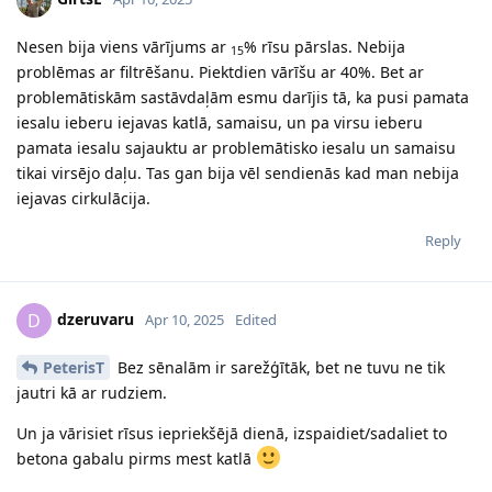
Nesen bija viens vārījums ar
% rīsu pārslas. Nebija
15
problēmas ar filtrēšanu. Piektdien vārīšu ar 40%. Bet ar
problemātiskām sastāvdaļām esmu darījis tā, ka pusi pamata
iesalu ieberu iejavas katlā, samaisu, un pa virsu ieberu
pamata iesalu sajauktu ar problemātisko iesalu un samaisu
tikai virsējo daļu. Tas gan bija vēl sendienās kad man nebija
iejavas cirkulācija.
Reply
dzeruvaru
D
Apr 10, 2025
Edited
PeterisT
Bez sēnalām ir sarežģītāk, bet ne tuvu ne tik
jautri kā ar rudziem.
Un ja vārisiet rīsus iepriekšējā dienā, izspaidiet/sadaliet to
betona gabalu pirms mest katlā