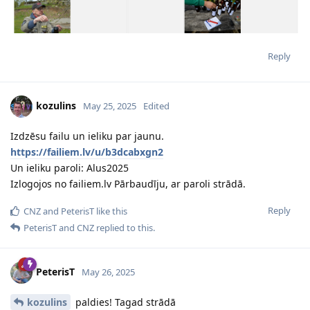
Reply
kozulins
May 25, 2025
Edited
Izdzēsu failu un ieliku par jaunu.
https://failiem.lv/u/b3dcabxgn2
Un ieliku paroli: Alus2025
Izlogojos no failiem.lv Pārbaudīju, ar paroli strādā.
Reply
CNZ
and
PeterisT
like this
PeterisT
and
CNZ
replied to this.
PeterisT
May 26, 2025
kozulins
paldies! Tagad strādā