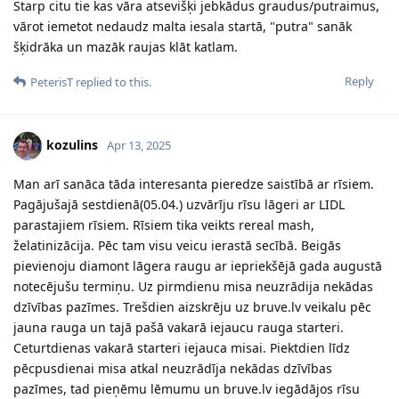
Starp citu tie kas vāra atsevišķi jebkādus graudus/putraimus,
vārot iemetot nedaudz malta iesala startā, "putra" sanāk
šķidrāka un mazāk raujas klāt katlam.
Reply
PeterisT
replied to this.
kozulins
Apr 13, 2025
Man arī sanāca tāda interesanta pieredze saistībā ar rīsiem.
Pagājušajā sestdienā(05.04.) uzvārīju rīsu lāgeri ar LIDL
parastajiem rīsiem. Rīsiem tika veikts rereal mash,
želatinizācija. Pēc tam visu veicu ierastā secībā. Beigās
pievienoju diamont lāgera raugu ar iepriekšējā gada augustā
notecējušu termiņu. Uz pirmdienu misa neuzrādija nekādas
dzīvības pazīmes. Trešdien aizskrēju uz bruve.lv veikalu pēc
jauna rauga un tajā pašā vakarā iejaucu rauga starteri.
Ceturtdienas vakarā starteri iejauca misai. Piektdien līdz
pēcpusdienai misa atkal neuzrādīja nekādas dzīvības
pazīmes, tad pieņēmu lēmumu un bruve.lv iegādājos rīsu