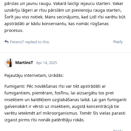
pārslas un jaunu raugu. Vakarā laicīgi iejaucu starteri. Vakar
uzvārīju lāgeri ar rīsu pārslām un pievienoju rauga starteri,
Šorīt jau viss notiek. Mans secinājums, kad Lidl rīsi varētu būt
apstrādāti ar kādu konservantu, kas nomāc rūgšanas
procesus.
Reply
PeterisT
replied to this.
MartinsT
Apr 14, 2025
Pajautāju internetam, izrādās:
Fumiganti: Pēc novākšanas rīsi var tikt apstrādāti ar
fumigantiem, piemēram, fosfīnu, lai aizsargātu tos pret
insektiem un kaitēkļiem uzglabāšanas laikā. Lai gan fumiganti
galvenokārt ir vērsti uz insektiem, augstā koncentrācijā tie
varētu ietekmēt arī mikroorganismus. Tomēr šīs vielas parasti
izgaist pirms rīsi nonāk patērētāju rokās.
Reply