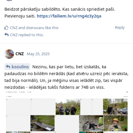
Beidzot pārskatīju sabildēto. Kas sanācis spriediet paši.
Pievienoju saiti.
https://failiem.lv/u/rng4z3y2qa
Reply
CNZ
and
dzeruvaru
like this
CNZ
replied to this.
CNZ
May 25, 2025
kozulins
Nezinu, kas par lietu, bet izskatās, ka
padaudzas no bildēm nerādās (kad atvēru uzreiz pēc ieraksta,
tad bija normāli). Un, ja mēģinu visas ielādēt zip, tas vispār
neizdodas - ielādējas tukšs folderis ar 74B un viss.