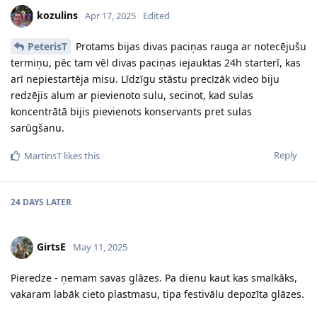
kozulins
Apr 17, 2025
Edited
PeterisT
Protams bijas divas paciņas rauga ar notecējušu
termiņu, pēc tam vēl divas paciņas iejauktas 24h starterī, kas
arī nepiestartēja misu. Līdzīgu stāstu precīzāk video biju
redzējis alum ar pievienoto sulu, secinot, kad sulas
koncentrātā bijis pievienots konservants pret sulas
sarūgšanu.
Reply
MartinsT
likes this
24 DAYS
LATER
GirtsE
May 11, 2025
Pieredze - ņemam savas glāzes. Pa dienu kaut kas smalkāks,
vakaram labāk cieto plastmasu, tipa festivālu depozīta glāzes.