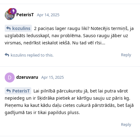
PeterisT
Apr 14, 2025
kozulins
2 paciņas lager raugu liki? Notecējis termiņš, ja
uzglabāts ledusskapī, nav problēma. Sauso raugu jāber uz
virsmas, nedrīkst ieskalot iekšā. Nu tad vēl rīsi...
Reply
kozulins
replied to this.
dzeruvaru
D
Apr 15, 2025
PeterisT
Lai pilnībā pārcukurotu jā, bet lai putra vārot
nepiedeg un ir šķidrāka pietiek ar kārtīgu sauju uz pāris kg.
Pieņemu ka kaut kādu daļu cietes cukurā pārstrādās, bet šajā
gadījumā tas ir tikai papildus pluss.
Reply