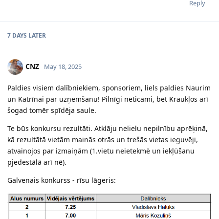
Reply
7 DAYS
LATER
CNZ
May 18, 2025
Paldies visiem dalībniekiem, sponsoriem, liels paldies Naurim
un Katrīnai par uzņemšanu! Pilnīgi neticami, bet Kraukļos arī
šogad tomēr spīdēja saule.
Te būs konkursu rezultāti. Atklāju nelielu nepilnību aprēķinā,
kā rezultātā vietām mainās otrās un trešās vietas ieguvēji,
atvainojos par izmaiņām (1.vietu neietekmē un iekļūšanu
pjedestālā arī nē).
Galvenais konkurss - rīsu lāgeris: