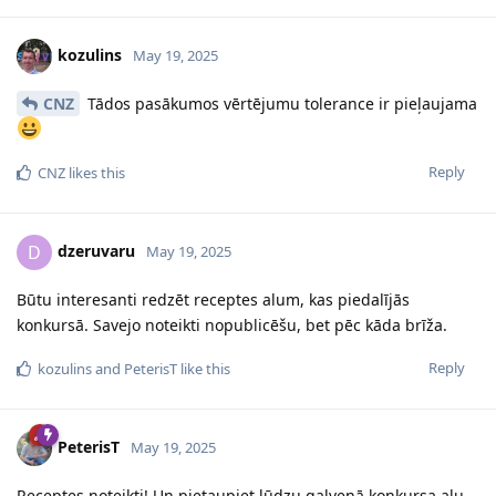
kozulins
May 19, 2025
CNZ
Tādos pasākumos vērtējumu tolerance ir pieļaujama
Reply
CNZ
likes this
dzeruvaru
D
May 19, 2025
Būtu interesanti redzēt receptes alum, kas piedalījās
konkursā. Savejo noteikti nopublicēšu, bet pēc kāda brīža.
Reply
kozulins
and
PeterisT
like this
PeterisT
May 19, 2025
Receptes noteikti! Un pietaupiet lūdzu galvenā konkursa alu,