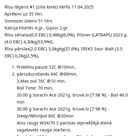
Rīsu lāgeris #1 (zilie korķi) Vārīts 11.04.2025
Aprēķini uz 35 litri.
Osmozes ūdens 51 litrs
Kalcija hlorīds 4.gr., Ģipsis 2.gr.
Rīsu sēnalas(0.0 EBC) 0,48kg(6,0%), Pilsner (LATRAPS) 2023.g.
(4.0 EBC) 4,30kg(53,9%0,
Rīsu pārslas(2.0 EBC) 3,0kgkg(37,6%), IREKS Sour Malt (3.5
EBC) 0,2kg(2,5%),
Proteīnu pauze 52C @10min,
pārcukurošanās 64C @60min,
3.Mas out 76C @10 min.
Boil Time: 70 min,
20.00 g Sorachi Ace 2021g. bruve.lv [7.98 %] - Boil 40.0
min
30.00 g Sorachi Ace 2021g. bruve.lv [7.98 %] -
Steep/Whirlpol 80C @20min
Alus raugs W34/70 2 paciņas iepriekšējā dienā
sagatavots rauga starteris.