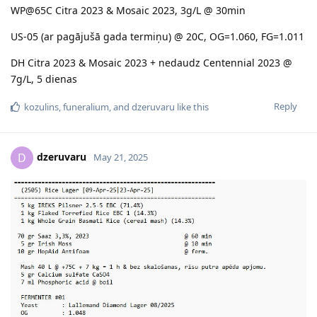
WP@65C Citra 2023 & Mosaic 2023, 3g/L @ 30min
US-05 (ar pagājušā gada termiņu) @ 20C, OG=1.060, FG=1.011
DH Citra 2023 & Mosaic 2023 + nedaudz Centennial 2023 @
7g/L, 5 dienas
Reply
kozulins
,
funeralium
, and
dzeruvaru
like this
dzeruvaru
D
May 21, 2025