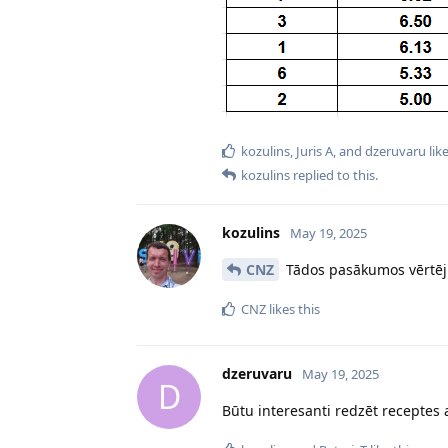
kozulins
,
Juris A
, and
dzeruvaru
like
kozulins
replied to this.
kozulins
May 19, 2025
CNZ
Tādos pasākumos vērtēj
CNZ
likes this
dzeruvaru
May 19, 2025
D
Būtu interesanti redzēt receptes 