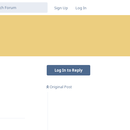
Sign Up
Log In
Log In to Reply
Original Post
Reply