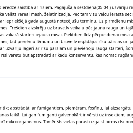
eredze saistībā ar rīsiem. Pagājušajā sestdienā(05.04.) uzvārīju rī
ka veikts rereal mash, želatinizācija. Pēc tam visu veicu ierastā sec
 ar iepriekšējā gada augustā notecējušu termiņu. Uz pirmdienu mi
es. Trešdien aizskrēju uz bruve.lv veikalu pēc jauna rauga un taj
as vakarā starteri iejauca misai. Piektdien līdz pēcpusdienai misa a
īmes, tad pieņēmu lēmumu un bruve.lv iegādājos rīsu pārslas un j
kar uzvārīju lāgeri ar rīsu pārslām un pievienoju rauga starteri, Šorī
l rīsi varētu būt apstrādāti ar kādu konservantu, kas nomāc rūgšan
r tikt apstrādāti ar fumigantiem, piemēram, fosfīnu, lai aizsargātu 
nas laikā. Lai gan fumiganti galvenokārt ir vērsti uz insektiem, au
arī mikroorganismus. Tomēr šīs vielas parasti izgaist pirms rīsi no