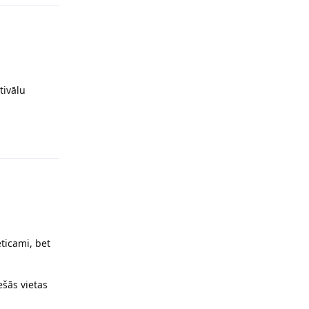
tivālu
Reply
ticami, bet
ešās vietas