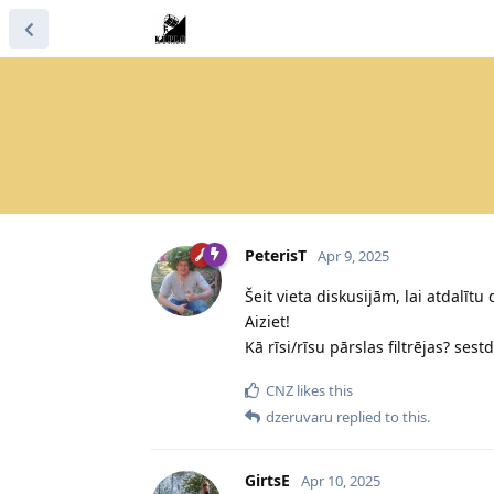
PeterisT
Apr 9, 2025
Šeit vieta diskusijām, lai atdalīt
Aiziet!
Kā rīsi/rīsu pārslas filtrējas? se
CNZ
likes this
dzeruvaru
replied to this.
GirtsE
Apr 10, 2025