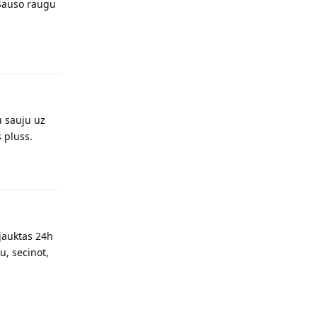
 Sauso raugu
Reply
u sauju uz
 pluss.
Reply
jauktas 24h
u, secinot,
Reply