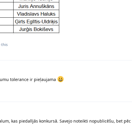
 this
umu tolerance ir pieļaujama
alum, kas piedalījās konkursā. Savejo noteikti nopublicēšu, bet pēc