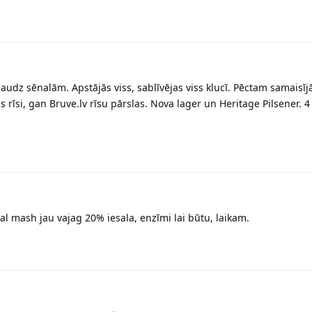
r daudz sēnalām. Apstājās viss, sablīvējas viss klucī. Pēctam samaisī
īsi, gan Bruve.lv rīsu pārslas. Nova lager un Heritage Pilsener. 4 a
al mash jau vajag 20% iesala, enzīmi lai būtu, laikam.