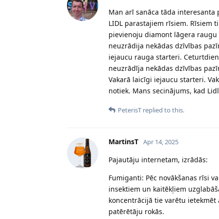
Man arī sanāca tāda interesanta pi
LIDL parastajiem rīsiem. Rīsiem ti
pievienoju diamont lāgera raugu
neuzrādija nekādas dzīvības pazīm
iejaucu rauga starteri. Ceturtdien
neuzrādīja nekādas dzīvības paz
Vakarā laicīgi iejaucu starteri. Va
notiek. Mans secinājums, kad Lid
PeterisT
replied to this.
MartinsT
Apr 14, 2025
Pajautāju internetam, izrādās:
Fumiganti: Pēc novākšanas rīsi va
insektiem un kaitēkļiem uzglabāša
koncentrācijā tie varētu ietekmēt 
patērētāju rokās.