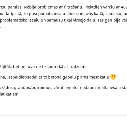
rīsu pārslas. Nebija problēmas ar filtrēšanu. Piektdien vārīšu ar 40
arījis tā, ka pusi pamata iesalu ieberu iejavas katlā, samaisu, u
problemātisko iesalu un samaisu tikai virsējo daļu. Tas gan bija vē
.
ģītāk, bet ne tuvu ne tik jautri kā ar rudziem.
ienā, izspaidiet/sadaliet to betona gabalu pirms mest katlā
 jebkādus graudus/putraimus, vārot iemetot nedaudz malta iesala sta
lāt katlam.