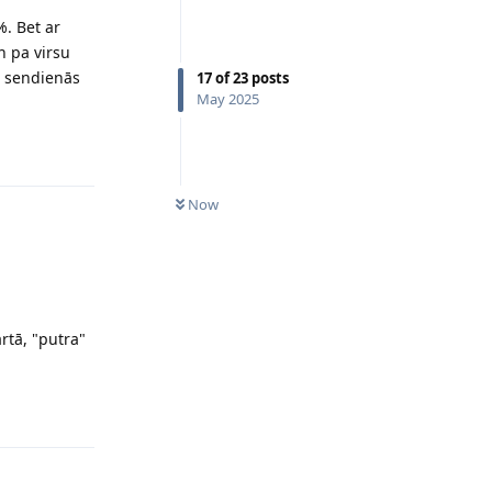
%. Bet ar
n pa virsu
l sendienās
17
of
23
posts
May 2025
Reply
0
UNREAD
Now
rtā, "putra"
Reply