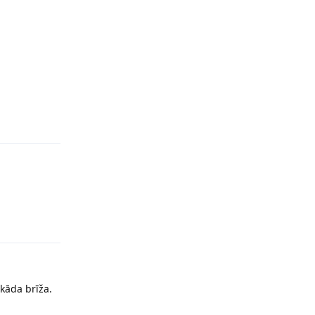
Reply
Reply
 kāda brīža.