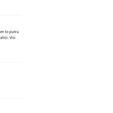
Reply
jām to putru
liņi. Visi
Reply
Reply