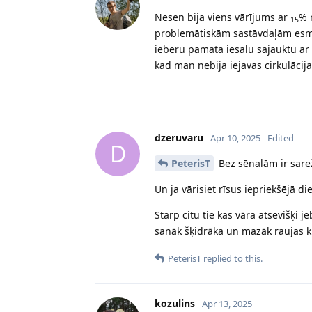
Nesen bija viens vārījums ar
% 
15
problemātiskām sastāvdaļām esmu d
ieberu pamata iesalu sajauktu ar 
kad man nebija iejavas cirkulācija
dzeruvaru
Apr 10, 2025
Edited
D
PeterisT
Bez sēnalām ir sarež
Un ja vārisiet rīsus iepriekšējā d
Starp citu tie kas vāra atsevišķi
sanāk šķidrāka un mazāk raujas k
PeterisT
replied to this.
kozulins
Apr 13, 2025