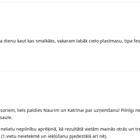
 dienu kaut kas smalkāks, vakaram labāk cieto plastmasu, tipa fes
soriem, liels paldies Naurim un Katrīnai par uzņemšanu! Pilnīgi ne
saule.
 nelielu nepilnību aprēķinā, kā rezultātā vietām mainās otrās un tr
 (1.vietu neietekmē un iekļūšanu pjedestālā arī nē).