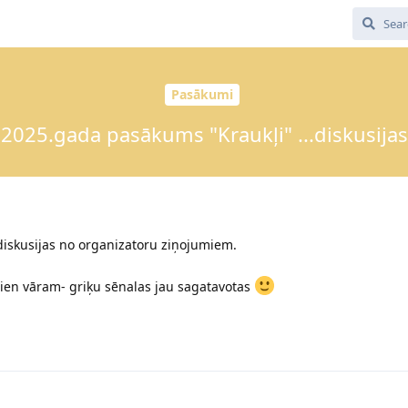
Pasākumi
2025.gada pasākums "Kraukļi" ...diskusijas
u diskusijas no organizatoru ziņojumiem.
stdien vāram- griķu sēnalas jau sagatavotas