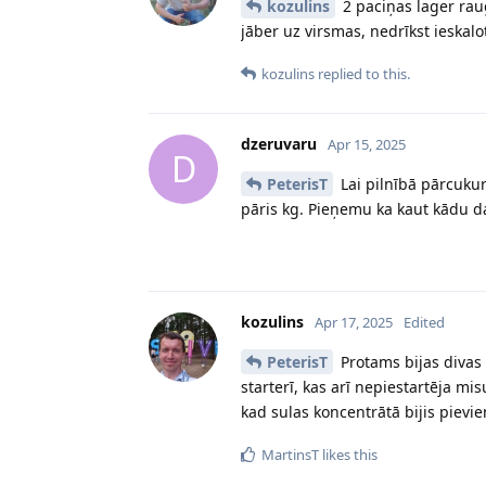
kozulins
2 paciņas lager rau
jāber uz virsmas, nedrīkst ieskalot 
kozulins
replied to this.
dzeruvaru
Apr 15, 2025
D
PeterisT
Lai pilnībā pārcukuro
pāris kg. Pieņemu ka kaut kādu da
kozulins
Apr 17, 2025
Edited
PeterisT
Protams bijas divas 
starterī, kas arī nepiestartēja mi
kad sulas koncentrātā bijis pievi
MartinsT
likes this