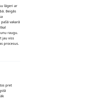
su lāgeri ar
ībā. Beigās
sa
ā pašā vakarā
tkal
aunu raugu.
t jau viss
as procesus.
Reply
tos pret
gstā
nāk