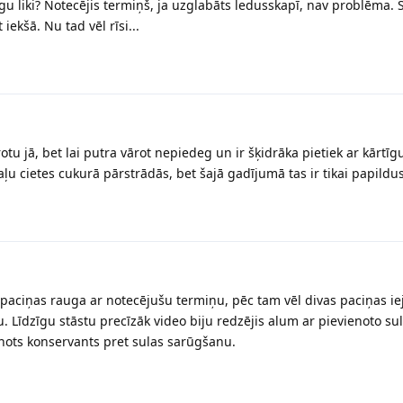
gu liki? Notecējis termiņš, ja uzglabāts ledusskapī, nav problēma.
iekšā. Nu tad vēl rīsi...
tu jā, bet lai putra vārot nepiedeg un ir šķidrāka pietiek ar kārtīg
ļu cietes cukurā pārstrādās, bet šajā gadījumā tas ir tikai papildus
paciņas rauga ar notecējušu termiņu, pēc tam vēl divas paciņas ie
su. Līdzīgu stāstu precīzāk video biju redzējis alum ar pievienoto sul
enots konservants pret sulas sarūgšanu.