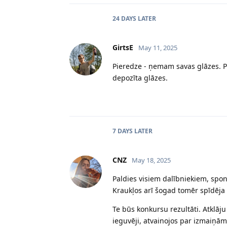
24 DAYS
LATER
GirtsE
May 11, 2025
Pieredze - ņemam savas glāzes. Pa
depozīta glāzes.
7 DAYS
LATER
CNZ
May 18, 2025
Paldies visiem dalībniekiem, spon
Kraukļos arī šogad tomēr spīdēja 
Te būs konkursu rezultāti. Atklāju
ieguvēji, atvainojos par izmaiņām