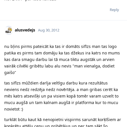
Reply
alusvedejs
Aug 30, 2012
nu bļins pirms pateicāt ka tas ir domāts sifīzs man tas logo
patika es pirms tam domāju ka tas džekus ira katrs no mums
kas dara smagu darbu lai tā muca tiktu augstāk un arvien
vairāk cilvēki gribētu labu alu nevis "man vienalga, dodiet
gaišo"
tas sifīzs mūždien darīja veltīgu darbu kura rezultātus
neviens nedz redzēja nedz novērtēja. a man gribas cerēt ka
mēs katrs atsevišķi un pa visiem kopā tomēr varam uzvelt to
mucu augšā un tam kalnam augšā ir platforma kur to mucu
novietot :)
turklāt būtu kaut kā nenopietni vispirms sarunāt korķīšiem ar
konkrētu attēlu cenu un gribētājus un pec tam sākt šo