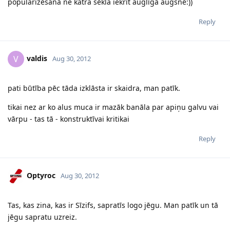
popularizēšanā ne katra sēkla iekrīt auglīgā augsnē:))
Reply
valdis
V
Aug 30, 2012
pati būtība pēc tāda izklāsta ir skaidra, man patīk.
tikai nez ar ko alus muca ir mazāk banāla par apiņu galvu vai
vārpu - tas tā - konstruktīvai kritikai
Reply
Optyroc
Aug 30, 2012
Tas, kas zina, kas ir Sīzifs, sapratīs logo jēgu. Man patīk un tā
jēgu sapratu uzreiz.