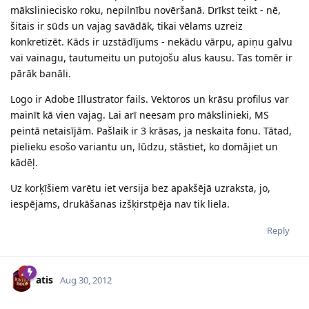
māksliniecisko roku, nepilnību novēršanā. Drīkst teikt - nē,
šitais ir sūds un vajag savādāk, tikai vēlams uzreiz
konkretizēt. Kāds ir uzstādījums - nekādu vārpu, apiņu galvu
vai vainagu, tautumeitu un putojošu alus kausu. Tas tomēr ir
pārāk banāli.
Logo ir Adobe Illustrator fails. Vektoros un krāsu profilus var
mainīt kā vien vajag. Lai arī neesam pro mākslinieki, MS
peintā netaisījām. Pašlaik ir 3 krāsas, ja neskaita fonu. Tātad,
pielieku esošo variantu un, lūdzu, stāstiet, ko domājiet un
kādēļ.
Uz korķīšiem varētu iet versija bez apakšējā uzraksta, jo,
iespējams, drukāšanas izšķirstpēja nav tik liela.
Reply
atis
Aug 30, 2012