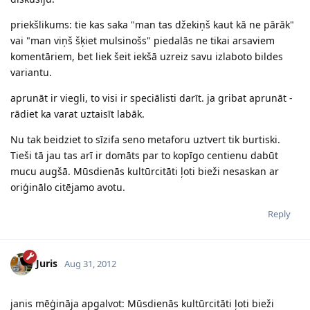
priekšlikums: tie kas saka "man tas džekiņš kaut kā ne pārāk"
vai "man viņš šķiet mulsinošs" piedalās ne tikai arsaviem
komentāriem, bet liek šeit iekšā uzreiz savu izlaboto bildes
variantu.
aprunāt ir viegli, to visi ir speciālisti darīt. ja gribat aprunāt -
rādiet ka varat uztaisīt labāk.
Nu tak beidziet to sīzifa seno metaforu uztvert tik burtiski.
Tieši tā jau tas arī ir domāts par to kopīgo centienu dabūt
mucu augšā. Mūsdienās kultūrcitāti ļoti bieži nesaskan ar
oriģinālo citējamo avotu.
Reply
Juris
Aug 31, 2012
janis mēģināja apgalvot: Mūsdienās kultūrcitāti ļoti bieži