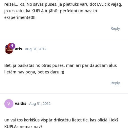
reizei... P.s. No savas puses, ja pietrūks varu dot LVL cik vajag,
jo uzskatu, ka KUPLA ir jābūt perfektai un nav ko
eksperimentēt!!!
Reply
atis
Aug 31, 2012
Bet, ja paskatās no otras puses, man arī par daudzām alus
lietām nav poņa, bet es daru :))
Reply
valdis
V
Aug 31, 2012
un vai tos korķīšus vispār drīkstētu lietot tie, kas oficiāli iekš
KUPLAs nemaz nav?