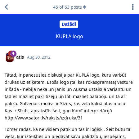
45
of
63
posts
Dažādi
KUPLA logo
atis
Aug 30, 2012
Tātad, ir panesusies diskusija par KUPLA logo, kuru varbūt
drukās uz etiķetēm. Esošā logo (tā, kas rokasgrāmatā) vēsture
ir šāda - nebija nekā un Jānis un Ausma uztaisīja variantu un
tad es mazliet pakritizēju un ļoti mazliet palaboju un tā arī
palika. Galvenais motīvs ir Sīzifs, kas veļa kalnā alus mucu.
Kas ir Sīzifs, aprakstīts šeit, gan Kamī interpretācijā
http://www.satori.lv/raksts/izdruka/31
Tomēr rādās, ka ne visiem patīk un tas ir loģiski. Šeit būtu tā
vieta, kur izteikties un piedāvāt savu palīdzību, iespējams,