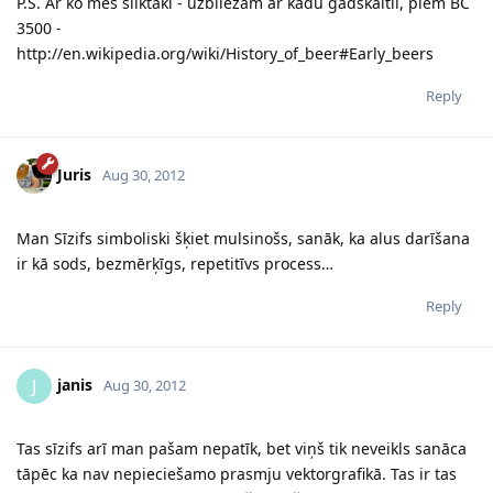
P.S. Ar ko mēs sliktāki - uzbliežam ar kādu gadskaitli, piem BC
3500 -
http://en.wikipedia.org/wiki/History_of_beer#Early_beers
Reply
Juris
Aug 30, 2012
Man Sīzifs simboliski šķiet mulsinošs, sanāk, ka alus darīšana
ir kā sods, bezmērķīgs, repetitīvs process…
Reply
janis
J
Aug 30, 2012
Tas sīzifs arī man pašam nepatīk, bet viņš tik neveikls sanāca
tāpēc ka nav nepieciešamo prasmju vektorgrafikā. Tas ir tas