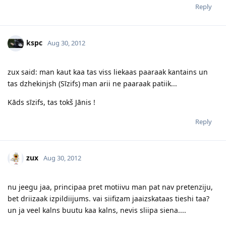
Reply
kspc
Aug 30, 2012
zux said: man kaut kaa tas viss liekaas paaraak kantains un
tas dzhekinjsh (Sīzifs) man arii ne paaraak patiik...
Kāds sīzifs, tas tokš Jānis !
Reply
zux
Aug 30, 2012
nu jeegu jaa, principaa pret motiivu man pat nav pretenziju,
bet driizaak izpildiijums. vai siifizam jaaizskataas tieshi taa?
un ja veel kalns buutu kaa kalns, nevis sliipa siena....