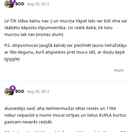
BOD
Aug 30, 2012
LV TIK stāvu kalnu nav ;) un muciņa tikpat labi var būt vīna vai
skābētu kāpostu tilpumvienība. Un reālā dabā, tik lielu
muciņu tak nav (vismaz alum)
P.S. otrpusmucas (augšā kalnā) var piezīmēt ļauno lielražotāju
ar līko degunu, kurš atspiedies pret mucu sēž, ar dvuļu ķepā
(giggle)
Reply
BOD
Aug 30, 2012
alusvedejs said: aha Valmiermuižai sētas restes un 1764
nekur nepazūd a mums mucai strīpas un lielus KUPLA burtus
pavisam nevarēs redzēt.