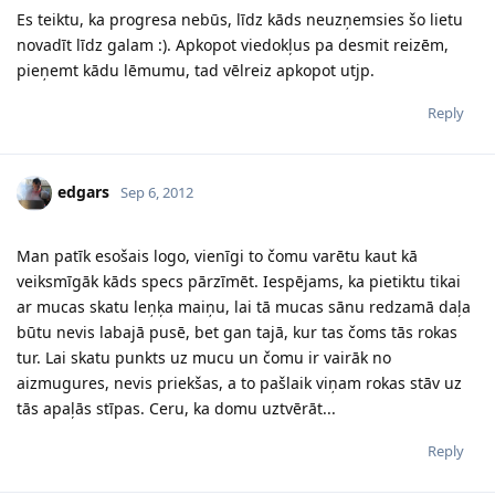
Es teiktu, ka progresa nebūs, līdz kāds neuzņemsies šo lietu
novadīt līdz galam :). Apkopot viedokļus pa desmit reizēm,
pieņemt kādu lēmumu, tad vēlreiz apkopot utjp.
Reply
edgars
Sep 6, 2012
Man patīk esošais logo, vienīgi to čomu varētu kaut kā
veiksmīgāk kāds specs pārzīmēt. Iespējams, ka pietiktu tikai
ar mucas skatu leņķa maiņu, lai tā mucas sānu redzamā daļa
būtu nevis labajā pusē, bet gan tajā, kur tas čoms tās rokas
tur. Lai skatu punkts uz mucu un čomu ir vairāk no
aizmugures, nevis priekšas, a to pašlaik viņam rokas stāv uz
tās apaļās stīpas. Ceru, ka domu uztvērāt...
Reply