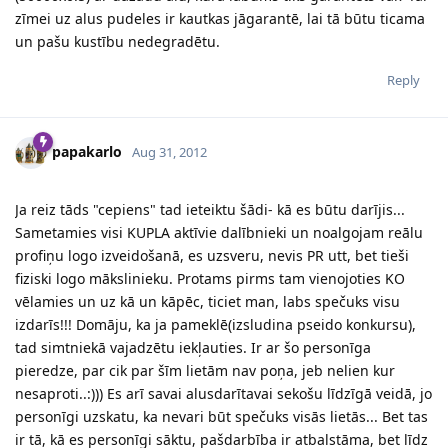
zīmei uz alus pudeles ir kautkas jāgarantē, lai tā būtu ticama
un pašu kustību nedegradētu.
Reply
papakarlo
Aug 31, 2012
Ja reiz tāds "cepiens" tad ieteiktu šādi- kā es būtu darījis...
Sametamies visi KUPLA aktīvie dalībnieki un noalgojam reālu
profiņu logo izveidošanā, es uzsveru, nevis PR utt, bet tieši
fiziski logo mākslinieku. Protams pirms tam vienojoties KO
vēlamies un uz kā un kāpēc, ticiet man, labs spečuks visu
izdarīs!!! Domāju, ka ja pameklē(izsludina pseido konkursu),
tad simtniekā vajadzētu iekļauties. Ir ar šo personīga
pieredze, par cik par šīm lietām nav poņa, jeb nelien kur
nesaproti..:))) Es arī savai alusdarītavai sekošu līdzīgā veidā, jo
personīgi uzskatu, ka nevari būt spečuks visās lietās... Bet tas
ir tā, kā es personīgi sāktu, pašdarbība ir atbalstāma, bet līdz