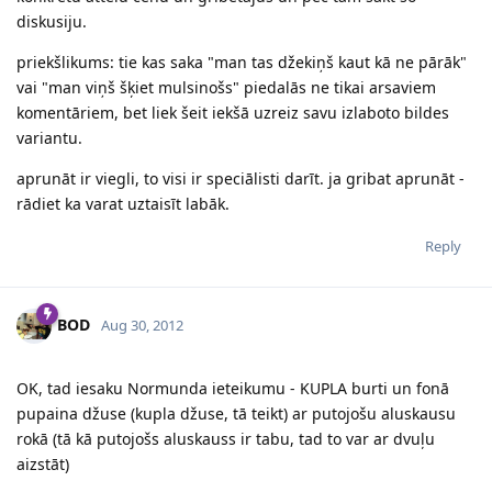
diskusiju.
priekšlikums: tie kas saka "man tas džekiņš kaut kā ne pārāk"
vai "man viņš šķiet mulsinošs" piedalās ne tikai arsaviem
komentāriem, bet liek šeit iekšā uzreiz savu izlaboto bildes
variantu.
aprunāt ir viegli, to visi ir speciālisti darīt. ja gribat aprunāt -
rādiet ka varat uztaisīt labāk.
Reply
BOD
Aug 30, 2012
OK, tad iesaku Normunda ieteikumu - KUPLA burti un fonā
pupaina džuse (kupla džuse, tā teikt) ar putojošu aluskausu
rokā (tā kā putojošs aluskauss ir tabu, tad to var ar dvuļu
aizstāt)