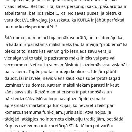
visās lietās... Bet tas ir tā, kā es personīgi sāktu, pašdarbība ir
atbalstāma, bet līdz reizei... P.s. No savas puses, ja pietrūks
varu dot LVL cik vajag, jo uzskatu, ka KUPLA ir jābūt perfektai
un nav ko eksperimentēt!!!
Šitā doma jau man arī bija ienākusi prātā, bet es domāju ka ,
ja kādam ir pazīstams mākslinieks tad tā ir viņa "problēma" kā
piekuļot to. Katrs kas var un grib iesniedz savu versiju,
vienalga vai to taisijis pazīstams mākslinieks vai pats vai
vecmamma. Neticu ka viens mākslinieks izdomās visu vislabāk
par visiem . Tapēc jau tas ir ideju konkurss. Idejām jābūt
daudz, lai ir izvēle, nevis viens kaut kāds superprofs tagad
uzminēs visu domas. Katram māksliniekam parasti ir kaut
kāds savs stils. Reizēm amatierisms ir pat radošāks un
pārsteidzošāks. Mūsu logo nav gluži jāpilda smalki
aprēķinātas marketinga funkcijas, ko nevarētu teikt par
komercuzņēmuma funkcijām. Juris said: Atvainojos, ja
tādejādi atkāpjos no interneta diskusiju tradīcijām, bet šādā
Kuplas uzdevuma interpretācijā Sīzifa tēlam pat varētu