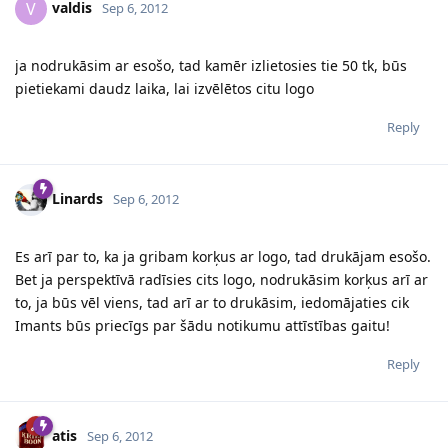
valdis
V
Sep 6, 2012
ja nodrukāsim ar esošo, tad kamēr izlietosies tie 50 tk, būs
pietiekami daudz laika, lai izvēlētos citu logo
Reply
Linards
Sep 6, 2012
Es arī par to, ka ja gribam korķus ar logo, tad drukājam esošo.
Bet ja perspektīvā radīsies cits logo, nodrukāsim korķus arī ar
to, ja būs vēl viens, tad arī ar to drukāsim, iedomājaties cik
Imants būs priecīgs par šādu notikumu attīstības gaitu!
Reply
atis
Sep 6, 2012