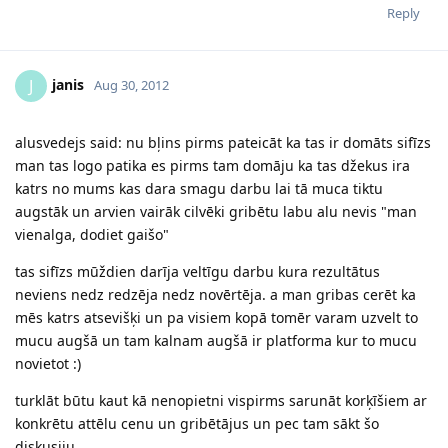
Reply
janis
J
Aug 30, 2012
alusvedejs said: nu bļins pirms pateicāt ka tas ir domāts sifīzs
man tas logo patika es pirms tam domāju ka tas džekus ira
katrs no mums kas dara smagu darbu lai tā muca tiktu
augstāk un arvien vairāk cilvēki gribētu labu alu nevis "man
vienalga, dodiet gaišo"
tas sifīzs mūždien darīja veltīgu darbu kura rezultātus
neviens nedz redzēja nedz novērtēja. a man gribas cerēt ka
mēs katrs atsevišķi un pa visiem kopā tomēr varam uzvelt to
mucu augšā un tam kalnam augšā ir platforma kur to mucu
novietot :)
turklāt būtu kaut kā nenopietni vispirms sarunāt korķīšiem ar
konkrētu attēlu cenu un gribētājus un pec tam sākt šo
diskusiju.