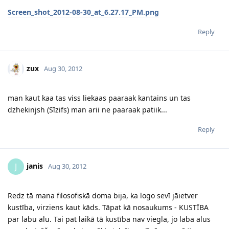
Screen_shot_2012-08-30_at_6.27.17_PM.png
Reply
zux
Aug 30, 2012
man kaut kaa tas viss liekaas paaraak kantains un tas
dzhekinjsh (Sīzifs) man arii ne paaraak patiik...
Reply
janis
J
Aug 30, 2012
Redz tā mana filosofiskā doma bija, ka logo sevī jāietver
kustība, virziens kaut kāds. Tāpat kā nosaukums - KUSTĪBA
par labu alu. Tai pat laikā tā kustība nav viegla, jo laba alus