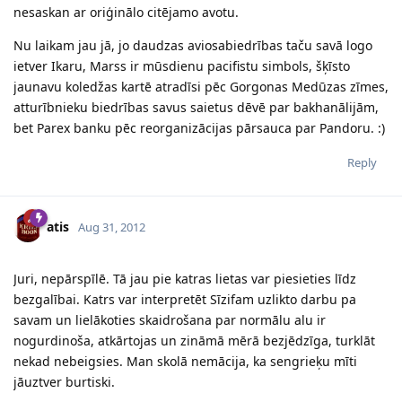
nesaskan ar oriģinālo citējamo avotu.
Nu laikam jau jā, jo daudzas aviosabiedrības taču savā logo
ietver Ikaru, Marss ir mūsdienu pacifistu simbols, šķīsto
jaunavu koledžas kartē atradīsi pēc Gorgonas Medūzas zīmes,
atturībnieku biedrības savus saietus dēvē par bakhanālijām,
bet Parex banku pēc reorganizācijas pārsauca par Pandoru. :)
Reply
atis
Aug 31, 2012
Juri, nepārspīlē. Tā jau pie katras lietas var piesieties līdz
bezgalībai. Katrs var interpretēt Sīzifam uzlikto darbu pa
savam un lielākoties skaidrošana par normālu alu ir
nogurdinoša, atkārtojas un zināmā mērā bezjēdzīga, turklāt
nekad nebeigsies. Man skolā nemācija, ka sengrieķu mīti
jāuztver burtiski.