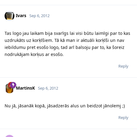
Ivars
Sep 6, 2012
Tas logo jau laikam bija svarīgs lai visi būtu laimīgi par to kas
uzdrukāts uz korķīšiem. Tā kā man ir aktuāli korķīši un nav
iebildumu pret esošo logo, tad arī balsoju par to, ka šoreiz
nodrukājam korķus ar esošo.
Reply
MartinsK
Sep 6, 2012
Nu jā, jāsanāk kopā, jāsadzerās alus un beidzot jānolemj ;)
Reply