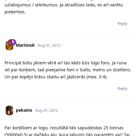
uzlabojumus / ieteikumus. Ja atradīsies laiks, es arī varētu
pieķerties.
Reply
MartinsK
Aug 31, 2012
Principā būtu jāņem vērā arī tas kāds būs logo fons. Ja runa
iet par korķiem, tad pieejamie foni ir balts, melns un dzeltens.
Un par kopējo krāsu skaitu arī jāatcerās (max. 3-4).
Reply
pekains
Aug 31, 2012
Par korķīšiem ar logo, rezultātā tiks sapudeļotas 25 tonnas
(50000x0.5) ar dažādu alu, kura labums tiks garantēts vai? Tai