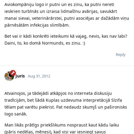
Aviokompāniju logo ir putni un es zinu, ka putni nereti
ieskrien turbīnās un izraisa lidmašīnu avārijas, savukārt
manai sievai, veterinārārstei, putni asociējas ar dažādām viņu
pārnēsātām infekcijas slimībām.
Bet vai ir kādi konkrēti ieteikumi kā vajag, nevis, kas nav labi?
Daini, to, ko domā Normunds, es zinu. :)
Reply
Juris
Aug 31, 2012
Atvainojos, ja tādejādi atkāpjos no interneta diskusiju
tradīcijām, bet šādā Kuplas uzdevuma interpretācijā Sīzifa
tēlam pat varētu piekrist. Pat nedaudz skumjš un pašironisks
logo sanāk.
Man likās prātīgs priekšlikums nospraust kaut kādu laiku
(pāris nedēļas, mēnesi), kad visi var iesniegt savus