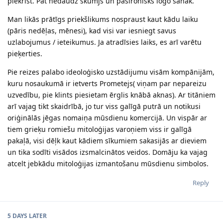
piekrist. Pat nedaudz skumjš un pašironisks logo sanāk.
Man likās prātīgs priekšlikums nospraust kaut kādu laiku
(pāris nedēļas, mēnesi), kad visi var iesniegt savus
uzlabojumus / ieteikumus. Ja atradīsies laiks, es arī varētu
pieķerties.
Pie reizes palabo ideoloģisko uzstādijumu visām kompānijām,
kuru nosaukumā ir ietverts Prometejs( viņam par nepareizu
uzvedību, pie klints piesietam ērglis knābā aknas). Ar titāniem
arī vajag tikt skaidrībā, jo tur viss galīgā putrā un notikusi
oriģinālās jēgas nomaiņa mūsdienu komercijā. Un vispār ar
tiem grieķu romiešu mitoloģijas varoņiem viss ir galīgā
pakaļā, visi dēļk kaut kādiem sīkumiem sakasijās ar dieviem
un tika sodīti visādos izsmalcinātos veidos. Domāju ka vajag
atcelt jebkādu mitoloģijas izmantošanu mūsdienu simbolos.
Reply
5 DAYS
LATER