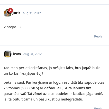
Juris
Aug 31, 2012
Vīnogas. :)
Reply
Ivars
Aug 31, 2012
Tad man pēc atkorķēšanas, ja nešķitīs labs, būs jāgāž laukā
un korķis fiksi jāpaslēpj?
pekains said: Par korķīšiem ar logo, rezultātā tiks sapudeļotas
25 tonnas (50000x0.5) ar dažādu alu, kura labums tiks
garantēts vai? Tai zīmei uz alus pudeles ir kautkas jāgarantē,
lai tā būtu ticama un pašu kustību nedegradētu.
Reply