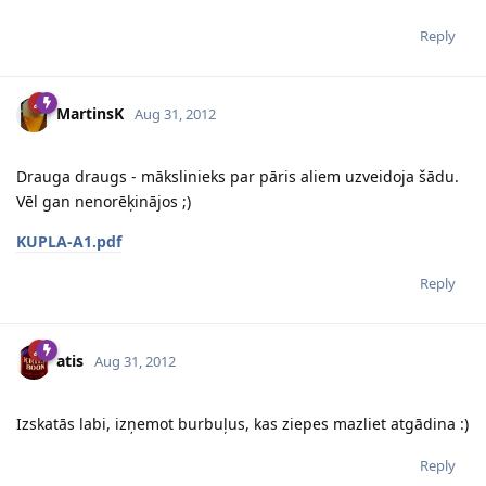
Reply
MartinsK
Aug 31, 2012
Drauga draugs - mākslinieks par pāris aliem uzveidoja šādu.
Vēl gan nenorēķinājos ;)
KUPLA-A1.pdf
Reply
atis
Aug 31, 2012
Izskatās labi, izņemot burbuļus, kas ziepes mazliet atgādina :)
Reply