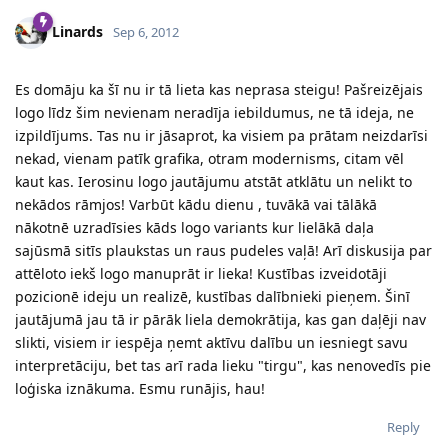
Linards
Sep 6, 2012
Es domāju ka šī nu ir tā lieta kas neprasa steigu! Pašreizējais
logo līdz šim nevienam neradīja iebildumus, ne tā ideja, ne
izpildījums. Tas nu ir jāsaprot, ka visiem pa prātam neizdarīsi
nekad, vienam patīk grafika, otram modernisms, citam vēl
kaut kas. Ierosinu logo jautājumu atstāt atklātu un nelikt to
nekādos rāmjos! Varbūt kādu dienu , tuvākā vai tālākā
nākotnē uzradīsies kāds logo variants kur lielākā daļa
sajūsmā sitīs plaukstas un raus pudeles vaļā! Arī diskusija par
attēloto iekš logo manuprāt ir lieka! Kustības izveidotāji
pozicionē ideju un realizē, kustības dalībnieki pieņem. Šinī
jautājumā jau tā ir pārāk liela demokrātija, kas gan daļēji nav
slikti, visiem ir iespēja ņemt aktīvu dalību un iesniegt savu
interpretāciju, bet tas arī rada lieku "tirgu", kas nenovedīs pie
loģiska iznākuma. Esmu runājis, hau!
Reply