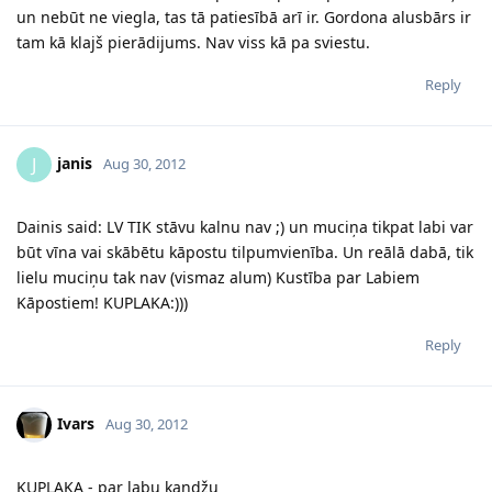
un nebūt ne viegla, tas tā patiesībā arī ir. Gordona alusbārs ir
tam kā klajš pierādijums. Nav viss kā pa sviestu.
Reply
janis
J
Aug 30, 2012
Dainis said: LV TIK stāvu kalnu nav ;) un muciņa tikpat labi var
būt vīna vai skābētu kāpostu tilpumvienība. Un reālā dabā, tik
lielu muciņu tak nav (vismaz alum) Kustība par Labiem
Kāpostiem! KUPLAKA:)))
Reply
Ivars
Aug 30, 2012
KUPLAKA - par labu kandžu