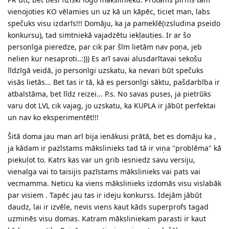
vienojoties KO vēlamies un uz kā un kāpēc, ticiet man, labs
spečuks visu izdarīs!!! Domāju, ka ja pameklē(izsludina pseido
konkursu), tad simtniekā vajadzētu iekļauties. Ir ar šo
personīga pieredze, par cik par šīm lietām nav poņa, jeb
nelien kur nesaproti..:))) Es arī savai alusdarītavai sekošu
līdzīgā veidā, jo personīgi uzskatu, ka nevari būt spečuks
visās lietās... Bet tas ir tā, kā es personīgi sāktu, pašdarbība ir
atbalstāma, bet līdz reizei... P.s. No savas puses, ja pietrūks
varu dot LVL cik vajag, jo uzskatu, ka KUPLA ir jābūt perfektai
un nav ko eksperimentēt!!!
Šitā doma jau man arī bija ienākusi prātā, bet es domāju ka ,
ja kādam ir pazīstams mākslinieks tad tā ir viņa "problēma" kā
piekuļot to. Katrs kas var un grib iesniedz savu versiju,
vienalga vai to taisijis pazīstams mākslinieks vai pats vai
vecmamma. Neticu ka viens mākslinieks izdomās visu vislabāk
par visiem . Tapēc jau tas ir ideju konkurss. Idejām jābūt
daudz, lai ir izvēle, nevis viens kaut kāds superprofs tagad
uzminēs visu domas. Katram māksliniekam parasti ir kaut