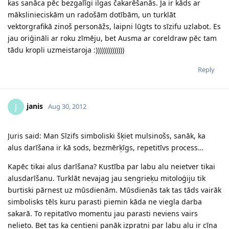
kas sanāca pēc bezgalīgi ilgas čakarēšanās. Ja ir kāds ar
mākslinieciskām un radošām dotībām, un turklāt
vektorgrafikā zinoš personāžs, laipni lūgts to sīzifu uzlabot. Es
jau oriģināli ar roku zīmēju, bet Ausma ar coreldraw pēc tam
tādu kropli uzmeistaroja :))))))))))))))
Reply
janis
J
Aug 30, 2012
Juris said: Man Sīzifs simboliski šķiet mulsinošs, sanāk, ka
alus darīšana ir kā sods, bezmērķīgs, repetitīvs process…
Kapēc tikai alus darīšana? Kustība par labu alu neietver tikai
alusdarīšanu. Turklāt nevajag jau sengrieķu mitoloģiju tik
burtiski pārnest uz mūsdienām. Mūsdienās tak tas tāds vairāk
simbolisks tēls kuru parasti piemin kāda ne viegla darba
sakarā. To repitatīvo momentu jau parasti neviens vairs
nelieto. Bet tas ka centieni panāk izpratni par labu alu ir cīņa