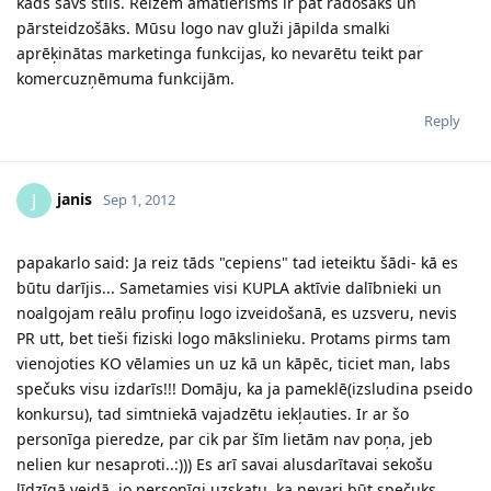
kāds savs stils. Reizēm amatierisms ir pat radošāks un
pārsteidzošāks. Mūsu logo nav gluži jāpilda smalki
aprēķinātas marketinga funkcijas, ko nevarētu teikt par
komercuzņēmuma funkcijām.
Reply
janis
J
Sep 1, 2012
papakarlo said: Ja reiz tāds "cepiens" tad ieteiktu šādi- kā es
būtu darījis... Sametamies visi KUPLA aktīvie dalībnieki un
noalgojam reālu profiņu logo izveidošanā, es uzsveru, nevis
PR utt, bet tieši fiziski logo mākslinieku. Protams pirms tam
vienojoties KO vēlamies un uz kā un kāpēc, ticiet man, labs
spečuks visu izdarīs!!! Domāju, ka ja pameklē(izsludina pseido
konkursu), tad simtniekā vajadzētu iekļauties. Ir ar šo
personīga pieredze, par cik par šīm lietām nav poņa, jeb
nelien kur nesaproti..:))) Es arī savai alusdarītavai sekošu
līdzīgā veidā, jo personīgi uzskatu, ka nevari būt spečuks