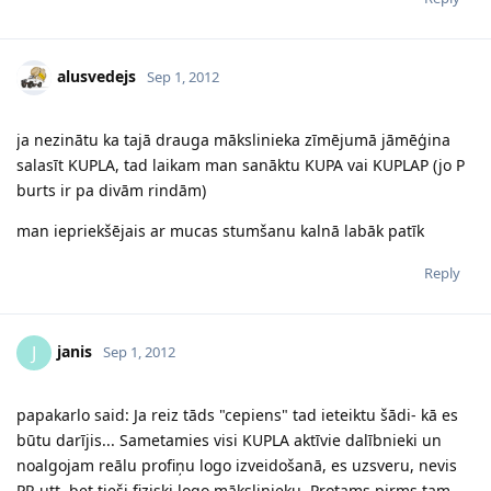
alusvedejs
Sep 1, 2012
ja nezinātu ka tajā drauga mākslinieka zīmējumā jāmēģina
salasīt KUPLA, tad laikam man sanāktu KUPA vai KUPLAP (jo P
burts ir pa divām rindām)
man iepriekšējais ar mucas stumšanu kalnā labāk patīk
Reply
janis
J
Sep 1, 2012
papakarlo said: Ja reiz tāds "cepiens" tad ieteiktu šādi- kā es
būtu darījis... Sametamies visi KUPLA aktīvie dalībnieki un
noalgojam reālu profiņu logo izveidošanā, es uzsveru, nevis
PR utt, bet tieši fiziski logo mākslinieku. Protams pirms tam