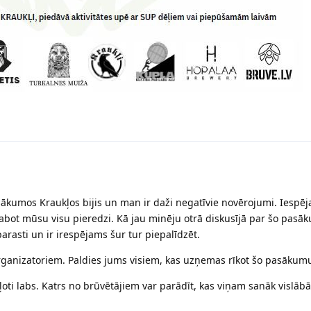
ākumos Kraukļos bijis un man ir daži negatīvie novērojumi. Iespē
uzlabot mūsu visu pieredzi. Kā jau minēju otrā diskusījā par šo pas
arasti un ir irespējams šur tur piepalīdzēt.
rganizatoriem. Paldies jums visiem, kas uzņemas rīkot šo pasākum
ļoti labs. Katrs no brūvētājiem var parādīt, kas viņam sanāk vislābāk