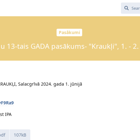
Pasākumi
u 13-tais GADA pasākums- "Kraukļi", 1. - 2. 
AUKĻI, Salacgrīvā 2024. gada 1. jūnijā
vF9Ra9
st IPA
pdf
107kB