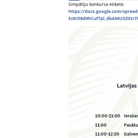
Simpātiju konkursa etiķete:
https://docs.google.com/spread
Es9rD8d9hCuf7pl_dbAMUOZEtr7U