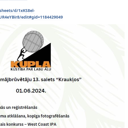
sheets/d/1xKS8el-
R4eYBir8/edit#gid=1184429049