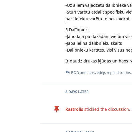
-Uz aliem vajadzētu dalībnieka vā
-Stūrī varētu atdalīt specifisku v
par defektu varētu to noskaidrot. 
5.Dalībnieki.
-Jānodala pa dažādām vietām viss
-Jāpalielina dalībnieku skaits
-Dalībnieku kartītes. Visi visus ne
Ir daudz drukas kļūdas un haos ra
BOD
and
alusvedejs
replied to this.
8 DAYS
LATER
kastrolis
stickied the discussion.