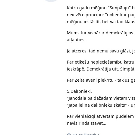
Katru gadu mēģinu "Simpātiju" bar
neievēro principu: "noliec kur pa
mēģinu iestāstīt, bet vai tad klausa
Mums tur vispār ir demokrātijias
atļauties.
Ja atceros, tad ņemu savu glāzi, 
Par etiķešu nepieciešamību katru ga
ieskrāpē. Demokrātija utt. Simpātij
Par Zelta aveni piekrītu - tak uz
5.Dalībnieki.
"Jānodala pa dažādām vietām viss 
"Jāpalielina dalībnieku skaits" - un
Par vienlaicīgi atvērtām pudelēm - 
nevis rindā stāvēt...
Daiga
likes this