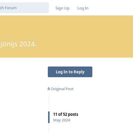
Sign Up
Log In
jūnijs 2024.
Log In to Reply
Original Post
11
of
52
posts
May 2024