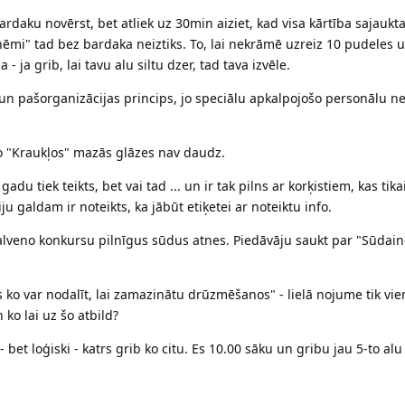
daku novērst, bet atliek uz 30min aiziet, kad visa kārtība sajaukta 
ņēmi" tad bez bardaka neiztiks. To, lai nekrāmē uzreiz 10 pudeles u
 - ja grib, lai tavu alu siltu dzer, tad tava izvēle.
 un pašorganizācijas princips, jo speciālu apkalpojošo personālu 
jo "Kraukļos" mazās glāzes nav daudz.
du tiek teikts, bet vai tad ... un ir tak pilns ar korķistiem, kas tika
u galdam ir noteikts, ka jābūt etiķetei ar noteiktu info.
 galveno konkursu pilnīgus sūdus atnes. Piedāvāju saukt par "Sūdain
ko var nodalīt, lai zamazinātu drūzmēšanos" - lielā nojume tik vie
 ko lai uz šo atbild?
bet loģiski - katrs grib ko citu. Es 10.00 sāku un gribu jau 5-to alu