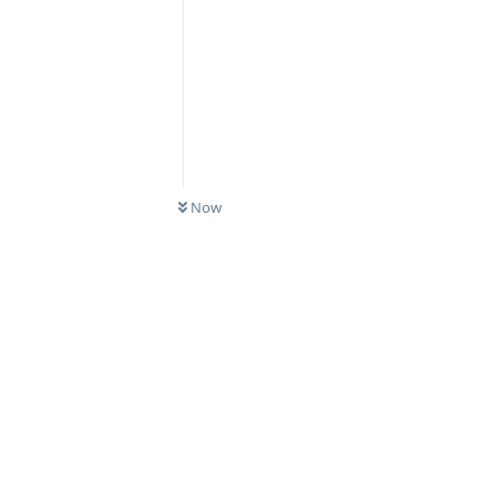
0
UNREAD
Now