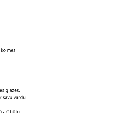
e ko mēs
es glāzes.
ar savu vārdu
ā arī būtu