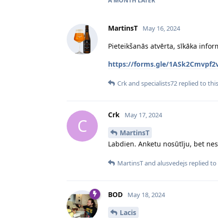
A MONTH
LATER
MartinsT
May 16, 2024
Pieteikšanās atvērta, sīkāka infor
https://forms.gle/1ASk2Cmvpf2
Crk
and
specialists72
replied to this
Crk
May 17, 2024
C
MartinsT
Labdien. Anketu nosūtīju, bet ne
MartinsT
and
alusvedejs
replied to 
BOD
May 18, 2024
Lacis