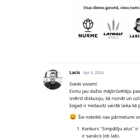
Lacis
Apr 9, 2024
Sveiki visiem!
Esmu jau dažos mājbrūvētāju pas
izvērst diskusiju, kā risināt un 
šogad ir nedaudz vairāk laika kā p
Šie noteikti nav pārmetumi o
Konkurs "Simpātīju alus" ir 
ir sanācis ļoti labi.