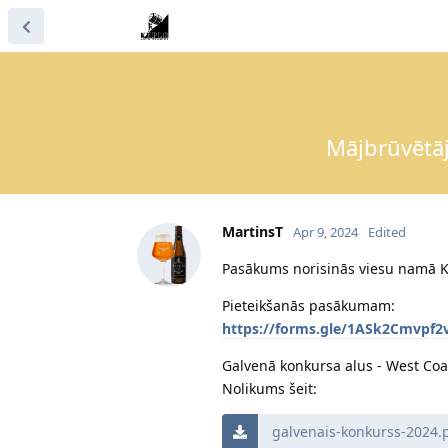
Mājbrūvētāj
MartinsT
Apr 9, 2024
Edited
Pasākums norisinās viesu namā KR
Pieteikšanās pasākumam:
https://forms.gle/1ASk2Cmvpf2
Galvenā konkursa alus - West Coa
Nolikums šeit:
galvenais-konkurss-2024.