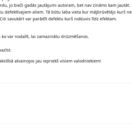
rdu, jo bieži gadās jautājumi autoram, bet nav zināms kam jautāt.
ietu defektīvajiem aliem. Tā būtu laba vieta kur mājbrūvētājs kurš ne
Citi savukārt var parādīt defektu kurš nokļuvis līdz efektam.
 ko var nodalīt, lai zamazinātu drūzmēšanos.
pazīst.
kstībā atvainojos jau iepriekš visiem valodniekiem!