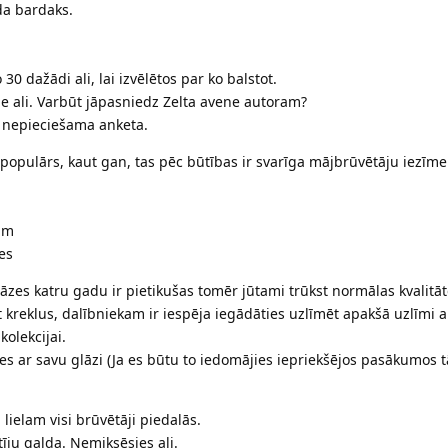
da bardaks.
30 dažādi ali, lai izvēlētos par ko balstot.
ie ali. Varbūt jāpasniedz Zelta avene autoram?
 nepieciešama anketa.
 populārs, kaut gan, tas pēc būtības ir svarīga mājbrūvētāju iezīm
am
ies
zes katru gadu ir pietikušas tomēr jūtami trūkst normālas kvalitāt
 t kreklus, dalībniekam ir iespēja iegādāties uzlīmēt apakšā uzlīmi 
olekcijai.
ies ar savu glāzi (Ja es būtu to iedomājies iepriekšējos pasākumos t
 lielam visi brūvētāji piedalās.
tīju galda. Nemiksēsies ali.