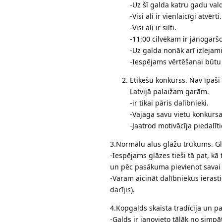
-Uz šī galda katru gadu val
-Visi ali ir vienlaicīgi atvērti.
-Visi ali ir silti.
-11:00 cilvēkam ir jānogaršo 
-Uz galda nonāk arī izlejam
-Iespējams vērtēšanai būtu
Etiķešu konkurss. Nav īpaši
Latvijā palaižam garām.
-ir tikai pāris dalībnieki.
-Vajaga savu vietu konkurs
-Jaatrod motivācīja piedalīt
3.Normālu alus glāžu trūkums. Glā
-Iespējams glāzes tieši tā pat, kā
un pēc pasākuma pievienot savai k
-Varam aicināt dalībniekus ierast
darījis).
4.Kopgalds skaista tradīcīja un pa
-Galds ir janovieto tālāk no simpā