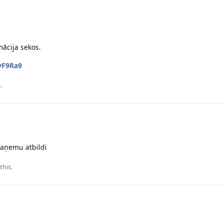
mācija sekos.
vF9Ra9
.
saņemu atbildi
this.