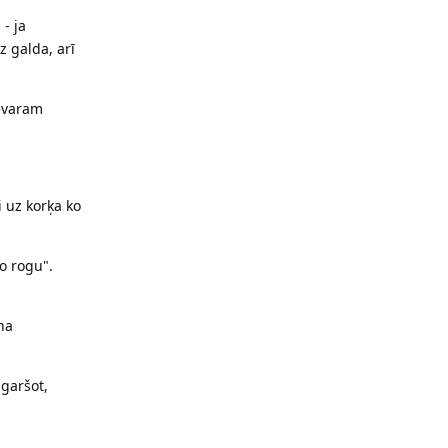
- ja
z galda, arī
nevaram
i uz korķa ko
o rogu".
na
 garšot,
Reply