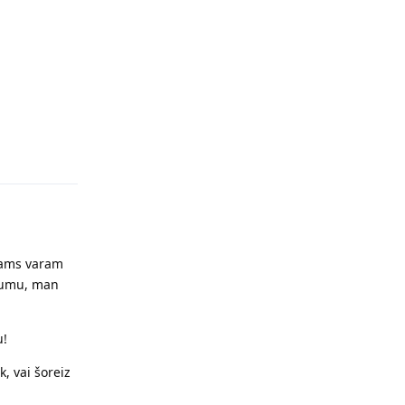
Reply
jams varam
ākumu, man
u!
, vai šoreiz