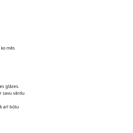
e ko mēs
es glāzes.
ar savu vārdu
ā arī būtu