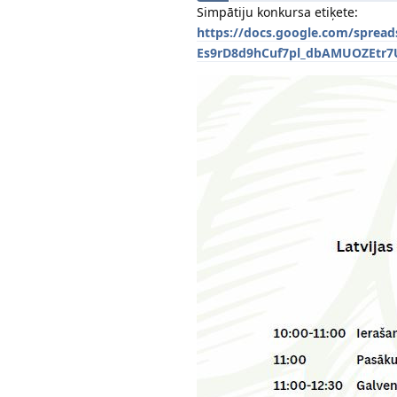
Simpātiju konkursa etiķete:
https://docs.google.com/spread
Es9rD8d9hCuf7pl_dbAMUOZEtr7U