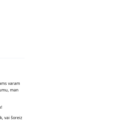
Reply
jams varam
ākumu, man
u!
, vai šoreiz