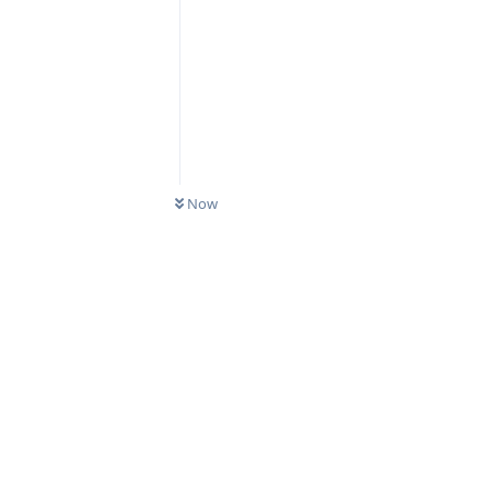
0
UNREAD
Now