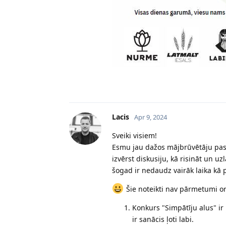
Lacis
Apr 9, 2024
Sveiki visiem!
Esmu jau dažos mājbrūvētāju pas
izvērst diskusiju, kā risināt un 
šogad ir nedaudz vairāk laika kā p
Šie noteikti nav pārmetumi o
Konkurs "Simpātīju alus" ir 
ir sanācis ļoti labi.