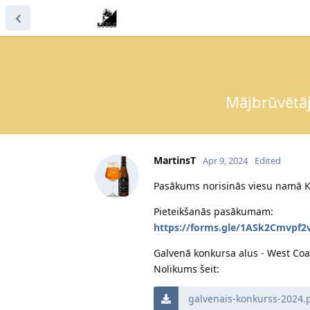
Mājbrūvētāj
MartinsT
Apr 9, 2024
Edited
Pasākums norisinās viesu namā KR
Pieteikšanās pasākumam:
https://forms.gle/1ASk2Cmvpf2
Galvenā konkursa alus - West Coa
Nolikums šeit:
galvenais-konkurss-2024.