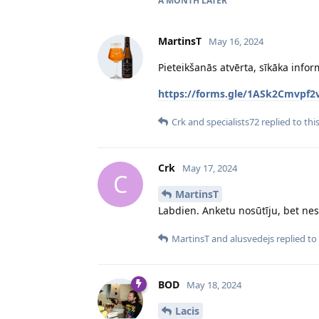
A MONTH
LATER
MartinsT
May 16, 2024
Pieteikšanās atvērta, sīkāka infor
https://forms.gle/1ASk2Cmvpf2
Crk
and
specialists72
replied to this
Crk
May 17, 2024
C
MartinsT
Labdien. Anketu nosūtīju, bet ne
MartinsT
and
alusvedejs
replied to 
BOD
May 18, 2024
Lacis