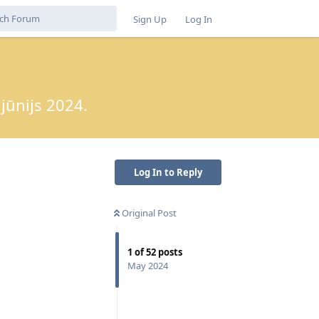
Sign Up
Log In
jūnijs 2024.
Log In to Reply
Original Post
1
of
52
posts
May 2024