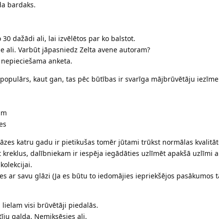
da bardaks.
30 dažādi ali, lai izvēlētos par ko balstot.
ie ali. Varbūt jāpasniedz Zelta avene autoram?
 nepieciešama anketa.
 populārs, kaut gan, tas pēc būtības ir svarīga mājbrūvētāju iezīm
am
ies
zes katru gadu ir pietikušas tomēr jūtami trūkst normālas kvalitāt
 t kreklus, dalībniekam ir iespēja iegādāties uzlīmēt apakšā uzlīmi 
olekcijai.
ies ar savu glāzi (Ja es būtu to iedomājies iepriekšējos pasākumos t
 lielam visi brūvētāji piedalās.
tīju galda. Nemiksēsies ali.