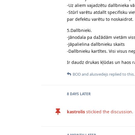
-Uz aliem vajadzētu dalībnieka vā
-Stūrī varētu atdalīt specifisku v
par defektu varētu to noskaidrot. 
5.Dalībnieki.
-Jānodala pa dažādām vietām viss
-Jāpalielina dalībnieku skaits
-Dalībnieku kartītes. Visi visus ne
Ir daudz drukas kļūdas un haos ra
BOD
and
alusvedejs
replied to this.
8 DAYS
LATER
kastrolis
stickied the discussion.