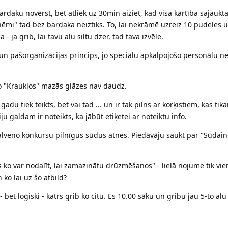
daku novērst, bet atliek uz 30min aiziet, kad visa kārtība sajaukta 
ņēmi" tad bez bardaka neiztiks. To, lai nekrāmē uzreiz 10 pudeles u
 - ja grib, lai tavu alu siltu dzer, tad tava izvēle.
 un pašorganizācijas princips, jo speciālu apkalpojošo personālu 
jo "Kraukļos" mazās glāzes nav daudz.
du tiek teikts, bet vai tad ... un ir tak pilns ar korķistiem, kas tika
u galdam ir noteikts, ka jābūt etiķetei ar noteiktu info.
 galveno konkursu pilnīgus sūdus atnes. Piedāvāju saukt par "Sūdain
ko var nodalīt, lai zamazinātu drūzmēšanos" - lielā nojume tik vie
 ko lai uz šo atbild?
bet loģiski - katrs grib ko citu. Es 10.00 sāku un gribu jau 5-to alu