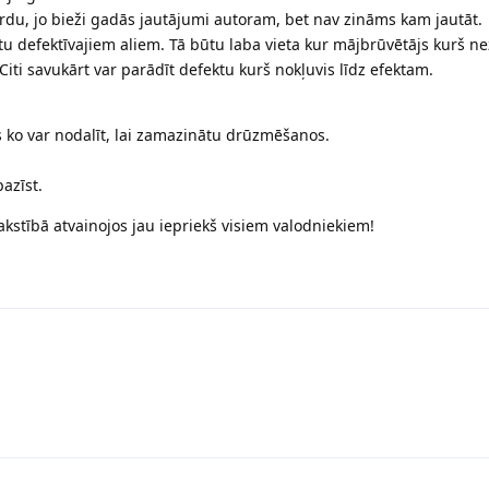
rdu, jo bieži gadās jautājumi autoram, bet nav zināms kam jautāt.
ietu defektīvajiem aliem. Tā būtu laba vieta kur mājbrūvētājs kurš ne
Citi savukārt var parādīt defektu kurš nokļuvis līdz efektam.
 ko var nodalīt, lai zamazinātu drūzmēšanos.
pazīst.
kstībā atvainojos jau iepriekš visiem valodniekiem!