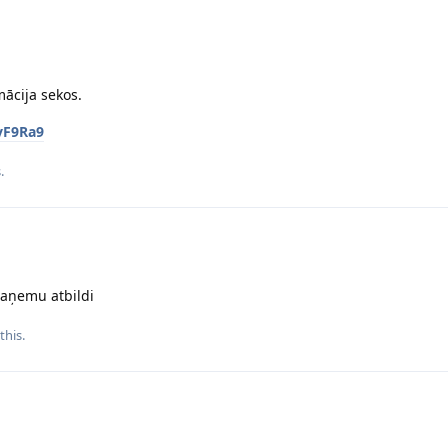
mācija sekos.
vF9Ra9
.
saņemu atbildi
this.