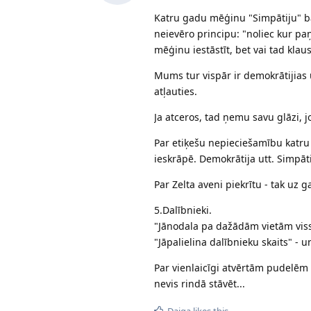
Katru gadu mēģinu "Simpātiju" bar
neievēro principu: "noliec kur pa
mēģinu iestāstīt, bet vai tad klausa
Mums tur vispār ir demokrātijias
atļauties.
Ja atceros, tad ņemu savu glāzi, 
Par etiķešu nepieciešamību katru ga
ieskrāpē. Demokrātija utt. Simpātij
Par Zelta aveni piekrītu - tak uz
5.Dalībnieki.
"Jānodala pa dažādām vietām viss 
"Jāpalielina dalībnieku skaits" - un
Par vienlaicīgi atvērtām pudelēm - 
nevis rindā stāvēt...
Daiga
likes this