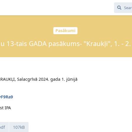
Pasākumi
u 13-tais GADA pasākums- "Kraukļi", 1. - 2. 
AUKĻI, Salacgrīvā 2024. gada 1. jūnijā
vF9Ra9
st IPA
pdf
107kB