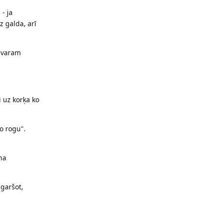
- ja
z galda, arī
nevaram
i uz korķa ko
o rogu".
na
 garšot,
Reply