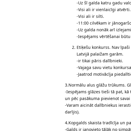
-Uz šī galda katru gadu val
-Visi ali ir vienlaicīgi atvērti.
-Visi ali ir silti.
-11:00 cilvēkam ir jānogaršo 
-Uz galda nonāk arī izlejam
-Iespējams vērtēšanai būtu
Etiķešu konkurss. Nav īpaši
Latvijā palaižam garām.
-ir tikai pāris dalībnieki.
-Vajaga savu vietu konkurs
-Jaatrod motivācīja piedalīt
3.Normālu alus glāžu trūkums. Glā
-Iespējams glāzes tieši tā pat, kā
un pēc pasākuma pievienot savai k
-Varam aicināt dalībniekus ierast
darījis).
4.Kopgalds skaista tradīcīja un pa
-Galds ir janovieto tālāk no simpā