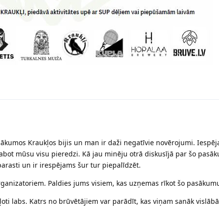
ākumos Kraukļos bijis un man ir daži negatīvie novērojumi. Iespē
uzlabot mūsu visu pieredzi. Kā jau minēju otrā diskusījā par šo pas
arasti un ir irespējams šur tur piepalīdzēt.
rganizatoriem. Paldies jums visiem, kas uzņemas rīkot šo pasākum
ļoti labs. Katrs no brūvētājiem var parādīt, kas viņam sanāk vislābāk