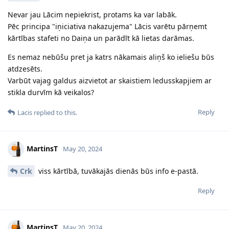
Nevar jau Lācim nepiekrist, protams ka var labāk.
Pēc principa "iņiciativa nakazujema" Lācis varētu pārņemt
kārtības stafeti no Daiņa un parādīt kā lietas darāmas.
Es nemaz nebūšu pret ja katrs nākamais aliņš ko ieliešu būs
atdzesēts.
Varbūt vajag galdus aizvietot ar skaistiem ledusskapjiem ar
stikla durvīm kā veikalos?
Reply
Lacis
replied to this.
MartinsT
May 20, 2024
Crk
viss kārtībā, tuvākajās dienās būs info e-pastā.
Reply
MartinsT
May 20, 2024