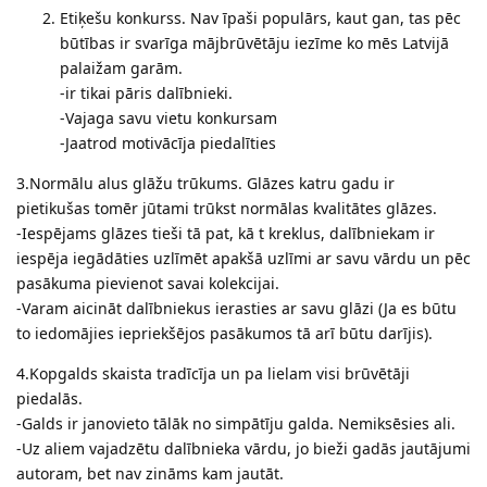
Etiķešu konkurss. Nav īpaši populārs, kaut gan, tas pēc
būtības ir svarīga mājbrūvētāju iezīme ko mēs Latvijā
palaižam garām.
-ir tikai pāris dalībnieki.
-Vajaga savu vietu konkursam
-Jaatrod motivācīja piedalīties
3.Normālu alus glāžu trūkums. Glāzes katru gadu ir
pietikušas tomēr jūtami trūkst normālas kvalitātes glāzes.
-Iespējams glāzes tieši tā pat, kā t kreklus, dalībniekam ir
iespēja iegādāties uzlīmēt apakšā uzlīmi ar savu vārdu un pēc
pasākuma pievienot savai kolekcijai.
-Varam aicināt dalībniekus ierasties ar savu glāzi (Ja es būtu
to iedomājies iepriekšējos pasākumos tā arī būtu darījis).
4.Kopgalds skaista tradīcīja un pa lielam visi brūvētāji
piedalās.
-Galds ir janovieto tālāk no simpātīju galda. Nemiksēsies ali.
-Uz aliem vajadzētu dalībnieka vārdu, jo bieži gadās jautājumi
autoram, bet nav zināms kam jautāt.