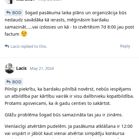
BOD
šogad pasākuma laika plāns un organizācija būs
nedaudz savādāka kā ierasts, mēģināsim bardaku
samazināt.....vai izdosies un kā - to izvērtēsim 7d 8:00 jau post
factum
Reply
Lacis
replied to this.
Lacis
May 21, 2024
BOD
Pilnīgi piekrītu, ka bardaku pilnībā novērst, nebūs iespējams
un atbildība par kārtību vairāk ir visu dalībnieku kopatbildība.
Protams apsveicami, ka ik gadu centies to sakārtot.
Glāžu problēma šogad būs samazināta tas jau ir zināms.
Vienlaicīgi atvērtām pudelēm. Ja pasākuma atklāšana ir 12:00
vai vispārt ir jābūt kaut vienai atvērtai simpātīju konkursa