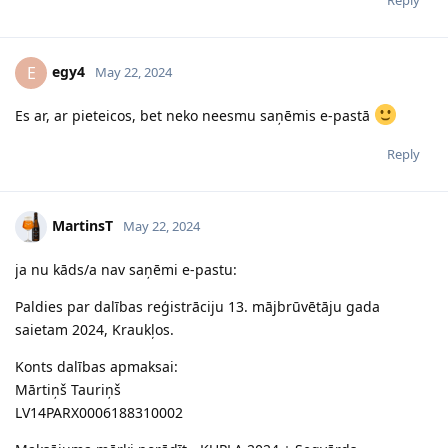
egy4
E
May 22, 2024
Es ar, ar pieteicos, bet neko neesmu saņēmis e-pastā
Reply
MartinsT
May 22, 2024
ja nu kāds/a nav saņēmi e-pastu:
Paldies par dalības reģistrāciju 13. mājbrūvētāju gada
saietam 2024, Kraukļos.
Konts dalības apmaksai:
Mārtiņš Tauriņš
LV14PARX0006188310002