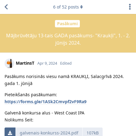
6
of
52
posts
Pasākumi
Mājbrūvētāju 13-tais GADA pasākums- "Kraukļi", 1. - 2.
jūnijs 2024.
MartinsT
Apr 9, 2024
Edited
Pasākums norisinās viesu namā KRAUKĻI, Salacgrīvā 2024.
gada 1. jūnijā
Pieteikšanās pasākumam:
https://forms.gle/1ASk2Cmvpf2vF9Ra9
Galvenā konkursa alus - West Coast IPA
Nolikums šeit:
galvenais-konkurss-2024.pdf
107kB