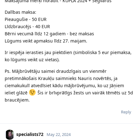
Maksājuma mērķi norādīt - KUPLA 2024 + Segvārds
Dalības maksa:
Pieaugušie - 50 EUR
Līdzbraucējs - 40 EUR
Bērni vecumā līdz 12 gadiem - bez maksas
Lūgums veikt apmaksu līdz 27. maijam.
Ir iespēja ierasties jau piektdien (simboliska 5 eur piemaksa,
ko lūgums veikt uz vietas).
Ps. Mājbrūvētāju saimei draudzīgais un vienmēr
pretimnākošais Kraukļu saimnieks Nauris novērtēs, ja
ciemakukulī atvedīsiet kādu mājbrūvējumu, ko uz Jāņiem
ieliet glāzē
Šis ir brīvprātīgs žests un vairāk tēmēts uz 5d
braucējiem.
Reply
specialists72
May 22, 2024