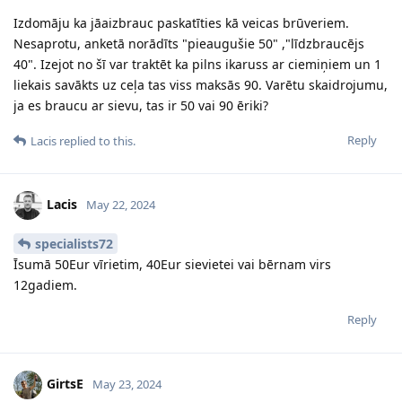
Izdomāju ka jāaizbrauc paskatīties kā veicas brūveriem.
Nesaprotu, anketā norādīts "pieaugušie 50" ,"līdzbraucējs
40". Izejot no šī var traktēt ka pilns ikaruss ar ciemiņiem un 1
liekais savākts uz ceļa tas viss maksās 90. Varētu skaidrojumu,
ja es braucu ar sievu, tas ir 50 vai 90 ēriki?
Reply
Lacis
replied to this.
Lacis
May 22, 2024
specialists72
Īsumā 50Eur vīrietim, 40Eur sievietei vai bērnam virs
12gadiem.
Reply
GirtsE
May 23, 2024