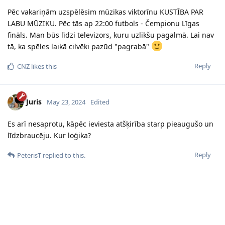
Pēc vakariņām uzspēlēsim mūzikas viktorīnu KUSTĪBA PAR
LABU MŪZIKU. Pēc tās ap 22:00 futbols - Čempionu Līgas
fināls. Man būs līdzi televizors, kuru uzlikšu pagalmā. Lai nav
tā, ka spēles laikā cilvēki pazūd "pagrabā"
Reply
CNZ
likes this
Juris
May 23, 2024
Edited
Es arī nesaprotu, kāpēc ieviesta atšķirība starp pieaugušo un
līdzbraucēju. Kur loģika?
Reply
PeterisT
replied to this.
blondine
May 24, 2024
Varbūt kāds brauc sestdien no rīta un ir brīva vieta auto? 2 9 4
0 3 0 un 41