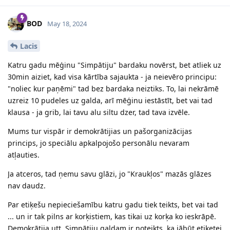
BOD
May 18, 2024
Lacis
Katru gadu mēģinu "Simpātiju" bardaku novērst, bet atliek uz
30min aiziet, kad visa kārtība sajaukta - ja neievēro principu:
"noliec kur paņēmi" tad bez bardaka neiztiks. To, lai nekrāmē
uzreiz 10 pudeles uz galda, arī mēģinu iestāstīt, bet vai tad
klausa - ja grib, lai tavu alu siltu dzer, tad tava izvēle.
Mums tur vispār ir demokrātijias un pašorganizācijas
princips, jo speciālu apkalpojošo personālu nevaram
atļauties.
Ja atceros, tad ņemu savu glāzi, jo "Kraukļos" mazās glāzes
nav daudz.
Par etiķešu nepieciešamību katru gadu tiek teikts, bet vai tad
... un ir tak pilns ar korķistiem, kas tikai uz korķa ko ieskrāpē.
Demokrātija utt. Simpātiju galdam ir noteikts, ka jābūt etiķetei