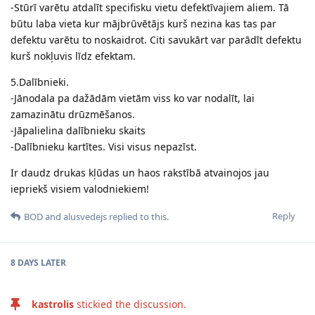
-Stūrī varētu atdalīt specifisku vietu defektīvajiem aliem. Tā
būtu laba vieta kur mājbrūvētājs kurš nezina kas tas par
defektu varētu to noskaidrot. Citi savukārt var parādīt defektu
kurš nokļuvis līdz efektam.
5.Dalībnieki.
-Jānodala pa dažādām vietām viss ko var nodalīt, lai
zamazinātu drūzmēšanos.
-Jāpalielina dalībnieku skaits
-Dalībnieku kartītes. Visi visus nepazīst.
Ir daudz drukas kļūdas un haos rakstībā atvainojos jau
iepriekš visiem valodniekiem!
Reply
BOD
and
alusvedejs
replied to this.
8 DAYS
LATER
kastrolis
stickied the discussion.