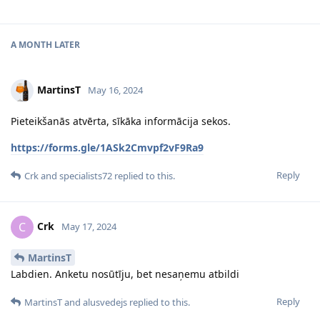
A MONTH
LATER
MartinsT
May 16, 2024
Pieteikšanās atvērta, sīkāka informācija sekos.
https://forms.gle/1ASk2Cmvpf2vF9Ra9
Reply
Crk
and
specialists72
replied to this.
Crk
C
May 17, 2024
MartinsT
Labdien. Anketu nosūtīju, bet nesaņemu atbildi
Reply
MartinsT
and
alusvedejs
replied to this.