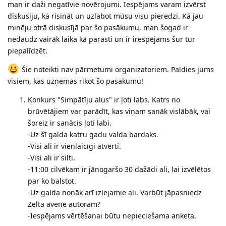
man ir daži negatīvie novērojumi. Iespējams varam izvērst
diskusiju, kā risināt un uzlabot mūsu visu pieredzi. Kā jau
minēju otrā diskusījā par šo pasākumu, man šogad ir
nedaudz vairāk laika kā parasti un ir irespējams šur tur
piepalīdzēt.
Šie noteikti nav pārmetumi organizatoriem. Paldies jums
visiem, kas uzņemas rīkot šo pasākumu!
Konkurs "Simpātīju alus" ir ļoti labs. Katrs no
brūvētājiem var parādīt, kas viņam sanāk vislābāk, vai
šoreiz ir sanācis ļoti labi.
-Uz šī galda katru gadu valda bardaks.
-Visi ali ir vienlaicīgi atvērti.
-Visi ali ir silti.
-11:00 cilvēkam ir jānogaršo 30 dažādi ali, lai izvēlētos
par ko balstot.
-Uz galda nonāk arī izlejamie ali. Varbūt jāpasniedz
Zelta avene autoram?
-Iespējams vērtēšanai būtu nepieciešama anketa.