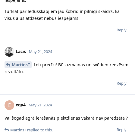
iespējams.
Turklāt par ledusskapjiem jau šobrīd ir pilnīgi skaidrs, ka
visus alus atdzesēt nebūs iespējams.
Reply
Lacis
May 21, 2024
MartinsT
Ļoti precīzi! Būs izmaiņas un svēdien redzēsim
rezultātu.
Reply
egy4
E
May 21, 2024
Vai šogad agrā ierašanās piektdienas vakarā nav paredzēta ?
Reply
MartinsT
replied to this.