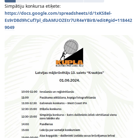
Simpātiju konkursa etiķete:
https://docs.google.com/spreadsheets/d/1xKS8el-
Es9rD8d9hCuf7pl_dbAMUOZEtr7UR4eYBir8/edit#gid=118442
9049