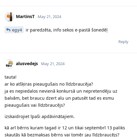
MartinsT
May 21, 2024
egy4
ir paredzēta, info sekos e-pastā šonedēļ
Reply
alusvedejs
May 21, 2024
tauta!
ar ko atšķiras pieaugušais no līdzbraucēja?
ja es nepiedalos nevienā konkursā un nepretendēju uz
balvām, bet braucu dzert alu un patusēt tad es esmu
pieaugušais vai līdzbraucējs?
izskaidrojiet īpaši apdāvinātajiem.
kā arī bērns kuram tagad ir 12 un tikai septembrī 13 paliks
skautās kā bezmaksas bērns vai tomēr jau līdzbraucējs?