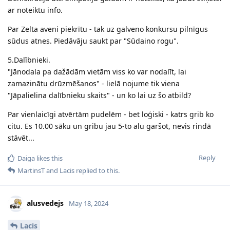
ar noteiktu info.
Par Zelta aveni piekrītu - tak uz galveno konkursu pilnīgus
sūdus atnes. Piedāvāju saukt par "Sūdaino rogu".
5.Dalībnieki.
"Jānodala pa dažādām vietām viss ko var nodalīt, lai
zamazinātu drūzmēšanos" - lielā nojume tik viena
"Jāpalielina dalībnieku skaits" - un ko lai uz šo atbild?
Par vienlaicīgi atvērtām pudelēm - bet loģiski - katrs grib ko
citu. Es 10.00 sāku un gribu jau 5-to alu garšot, nevis rindā
stāvēt...
Reply
Daiga
likes this
MartinsT
and
Lacis
replied to this.
alusvedejs
May 18, 2024
Lacis