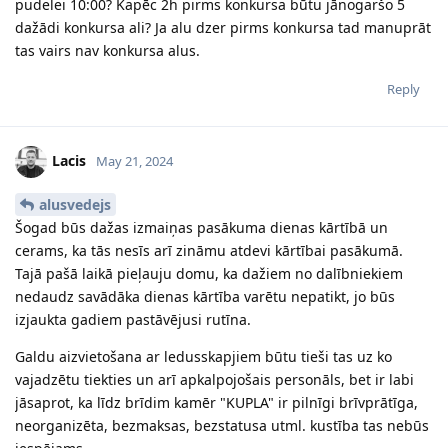
pudelei 10:00? Kapēc 2h pirms konkursa būtu jānogaršo 5
dažādi konkursa ali? Ja alu dzer pirms konkursa tad manuprāt
tas vairs nav konkursa alus.
Reply
Lacis
May 21, 2024
alusvedejs
Šogad būs dažas izmaiņas pasākuma dienas kārtībā un
cerams, ka tās nesīs arī zināmu atdevi kārtībai pasākumā.
Tajā pašā laikā pieļauju domu, ka dažiem no dalībniekiem
nedaudz savādāka dienas kārtība varētu nepatikt, jo būs
izjaukta gadiem pastāvējusi rutīna.
Galdu aizvietošana ar ledusskapjiem būtu tieši tas uz ko
vajadzētu tiekties un arī apkalpojošais personāls, bet ir labi
jāsaprot, ka līdz brīdim kamēr "KUPLA" ir pilnīgi brīvprātīga,
neorganizēta, bezmaksas, bezstatusa utml. kustība tas nebūs