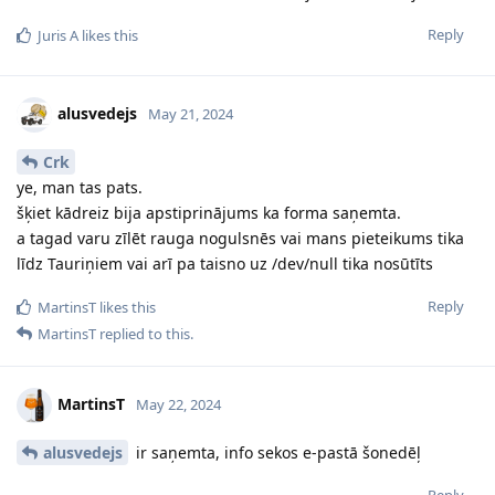
Reply
Juris A
likes this
alusvedejs
May 21, 2024
Crk
ye, man tas pats.
šķiet kādreiz bija apstiprinājums ka forma saņemta.
a tagad varu zīlēt rauga nogulsnēs vai mans pieteikums tika
līdz Tauriņiem vai arī pa taisno uz /dev/null tika nosūtīts
Reply
MartinsT
likes this
MartinsT
replied to this.
MartinsT
May 22, 2024
alusvedejs
ir saņemta, info sekos e-pastā šonedēļ
Reply