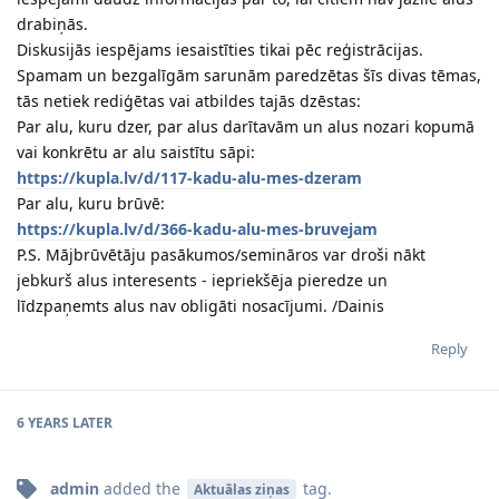
drabiņās.
Diskusijās iespējams iesaistīties tikai pēc reģistrācijas.
Spamam un bezgalīgām sarunām paredzētas šīs divas tēmas,
tās netiek rediģētas vai atbildes tajās dzēstas:
Par alu, kuru dzer, par alus darītavām un alus nozari kopumā
vai konkrētu ar alu saistītu sāpi:
https://kupla.lv/d/117-kadu-alu-mes-dzeram
Par alu, kuru brūvē:
https://kupla.lv/d/366-kadu-alu-mes-bruvejam
P.S. Mājbrūvētāju pasākumos/semināros var droši nākt
jebkurš alus interesents - iepriekšēja pieredze un
līdzpaņemts alus nav obligāti nosacījumi. /Dainis
Reply
6 YEARS
LATER
admin
added the
tag
.
Aktuālas ziņas