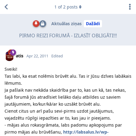
1
of
2
posts
Aktuālas ziņas
Dažādi
PIRMO REIZI FORUMĀ - IZLASĪT OBLIGĀTI!!!
atis
Apr 22, 2011
Edited
Sveiki!
Tas labi, ka esat nolēmis brūvēt alu. Tas ir Jūsu dzīves labākais
lēmums.
Ja pašlaik nav nekāda skaidrība par to, kas un kā, tas nekas,
šajā forumā Jūs atradīsiet lielāko daļu atbildes uz saviem
jautājumiem, ko/kur/kā/ar ko uzsākt brūvēt alu.
Cienot citus un arī pašu sevi-pirms uzdot jautājumus,
vajadzētu rūpīgi iepazīties ar to, kas jau ir pieejams.
- mājas alus rokasgrāmata, labs padomu apkopojums par
pirmo mājas alu brūvēšanu,
http://labsalus.lv/wp-