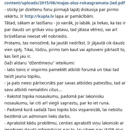
content/uploads/2015/06/majas-alus-rokasgramata-2ed.pdf
- sticky (ar dzeltenu fonu pirmajā lapā) diskusija par pirmo
iekārtu. Ir
http://kupla.lv
lapa ar pamācībām.
Tātad, sākam ar lasīšanu - jo vairāk, jo labāk. Ja liekas, ka tas ir
par daudz un gribas visu gatavu, tad jālasa vēlreiz, vai arī
brūvēšanai neesat vēl nobriedis.
Protams, tas nenozīmē, ka jautāt nedrīkst. Ir jājautā cik daudz
vien spēj. Tikai, lūdzu, pirms tam kaut vai aptuveni pārlasīt to,
kas šeit jau ir.
Daži aldaru "džentlmeņu" ieteikumi:
- labs tonis ir vispirms pameklēt atbildi forumā un tikai tad
taisīt jaunu topiku,
- ja pats neesi pārliecināts par savas atbildes patiesību, tad ar
savu atbildi nemaldini citus...
- Rakstot topika nosaukumu, padomā par lakonisku
nosaukumu, lai citi arī viegli saprastu, par ko iet runa.
- Padomā kurā sadaļā Tavs topiks būs vispareizāk, lai nebūtu
beztēmā un adminam lieks darbs.
- Aprakstot kādu problēmu, centies aprakstīt viņu lakoniski ar
iespējami daudz informācijas par to, lai citiem nav jāzīlē alus