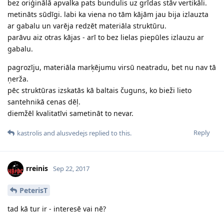
bez oriģinālā apvalka pats bundulis uz grīdas stāv vertikāli.
metināts sūdīgi. labi ka viena no tām kājām jau bija izlauzta
ar gabalu un varēja redzēt materiāla struktūru.
parāvu aiz otras kājas - arī to bez lielas piepūles izlauzu ar
gabalu.
pagrozīju, materiāla marķējumu virsū neatradu, bet nu nav tā
ņerža.
pēc struktūras izskatās kā baltais čuguns, ko bieži lieto
santehnikā cenas dēļ.
diemžēl kvalitatīvi sametināt to nevar.
Reply
kastrolis
and
alusvedejs
replied to this.
rreinis
Sep 22, 2017
PeterisT
tad kā tur ir - interesē vai nē?