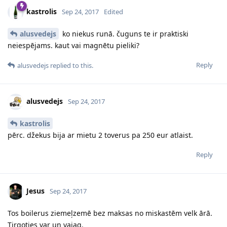
kastrolis
Sep 24, 2017
Edited
alusvedejs
ko niekus runā. čuguns te ir praktiski
neiespējams. kaut vai magnētu pieliki?
Reply
alusvedejs
replied to this.
alusvedejs
Sep 24, 2017
kastrolis
pērc. džekus bija ar mietu 2 toverus pa 250 eur atlaist.
Reply
Jesus
Sep 24, 2017
Tos boilerus ziemeļzemē bez maksas no miskastēm velk ārā.
Tirgoties var un vajag.