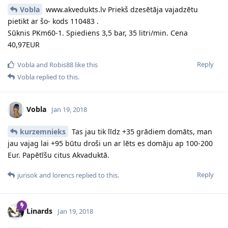
Vobla
www.akvedukts.lv Priekš dzesētāja vajadzētu
pietikt ar šo- kods 110483 .
Sūknis PKm60-1. Spiediens 3,5 bar, 35 litri/min. Cena
40,97EUR
Reply
Vobla
and
Robis88
like this
Vobla
replied to this.
Vobla
Jan 19, 2018
kurzemnieks
Tas jau tik līdz +35 grādiem domāts, man
jau vajag lai +95 būtu droši un ar lēts es domāju ap 100-200
Eur. Papētīšu citus Akvaduktā.
Reply
jurisok
and
lorencs
replied to this.
Linards
Jan 19, 2018