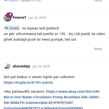
PeterisT
replied to this.
PeterisT
Jan 23, 2018
Vobla
no iejavas laid paštecē
un pēc siltummaiņa tak pietiks ar +35... bij citā postā, ka sūkni
jāliek aukstajā pusē lai nevis pumpē, bet sūc
Reply
alusvedejs
Jan 23, 2018
šeit pat blakus ir vesels topiks par sūkņiem:
https://kupla.lv/d/101-suknis
reku pārbaudīts variants:
https://www.ebay.com/itm/24V-
Micro-Hot-Water-Circulation-Pump-Brushless-50A-2450S-
5M-3600LPH-Submersible/301976791330?
hash=item464f382922:g:W0wAAOSwvg9XVWB5