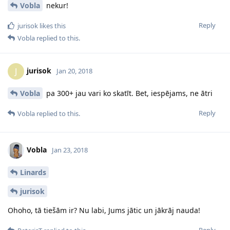
Vobla
nekur!
Reply
jurisok
likes this
Vobla
replied to this.
jurisok
J
Jan 20, 2018
Vobla
pa 300+ jau vari ko skatīt. Bet, iespējams, ne ātri
Reply
Vobla
replied to this.
Vobla
Jan 23, 2018
Linards
jurisok
Ohoho, tā tiešām ir? Nu labi, Jums jātic un jākrāj nauda!
Reply