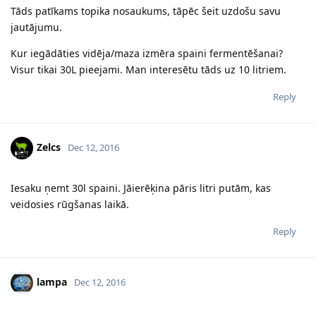
Tāds patīkams topika nosaukums, tāpēc šeit uzdošu savu
jautājumu.
Kur iegādāties vidēja/maza izmēra spaini fermentēšanai?
Visur tikai 30L pieejami. Man interesētu tāds uz 10 litriem.
Reply
Zelcs
Dec 12, 2016
Iesaku ņemt 30l spaini. Jāierēķina pāris litri putām, kas
veidosies rūgšanas laikā.
Reply
lampa
Dec 12, 2016