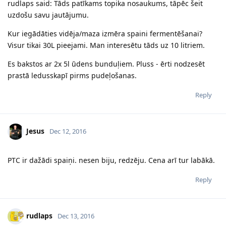
rudlaps said: Tāds patīkams topika nosaukums, tāpēc šeit
uzdošu savu jautājumu.
Kur iegādāties vidēja/maza izmēra spaini fermentēšanai?
Visur tikai 30L pieejami. Man interesētu tāds uz 10 litriem.
Es bakstos ar 2x 5l ūdens bunduļiem. Pluss - ērti nodzesēt
prastā ledusskapī pirms pudeļošanas.
Reply
Jesus
Dec 12, 2016
PTC ir dažādi spaiņi. nesen biju, redzēju. Cena arī tur labākā.
Reply
rudlaps
Dec 13, 2016