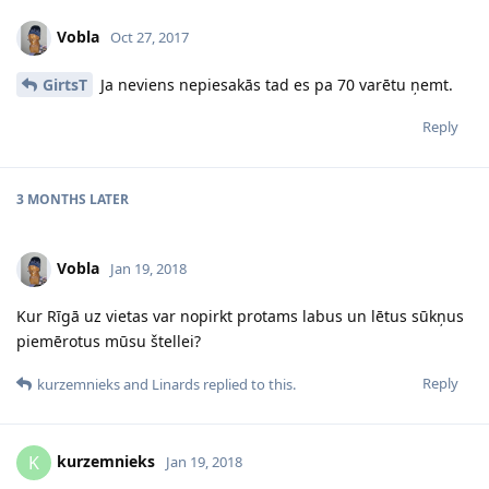
Vobla
Oct 27, 2017
GirtsT
Ja neviens nepiesakās tad es pa 70 varētu ņemt.
Reply
3 MONTHS
LATER
Vobla
Jan 19, 2018
Kur Rīgā uz vietas var nopirkt protams labus un lētus sūkņus
piemērotus mūsu štellei?
Reply
kurzemnieks
and
Linards
replied to this.
kurzemnieks
K
Jan 19, 2018