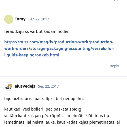
Tomy
T
Sep 22, 2017
Ieraudziju ss varbut kadam noder.
https://m.ss.com/msg/lv/production-work/production-
work-orders/storage-packaging-accounting/vessels-for-
liquids-keeping/ookeb.html
Reply
alusvedejs
Sep 22, 2017
biju aizbraucis. paskatījos, bet nenopirku.
kaut kādi veci boileri, pēc paskata spīdīgi.
vietām kaut kas jau pēc rūpnīcas metināts klāt. tens tip
iemetināts, lai nekrīt laukā. kaut kādas kājas piemetinātas lai