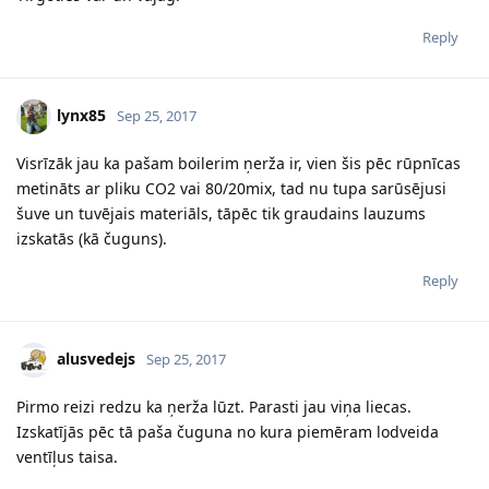
Reply
lynx85
Sep 25, 2017
Visrīzāk jau ka pašam boilerim ņerža ir, vien šis pēc rūpnīcas
metināts ar pliku CO2 vai 80/20mix, tad nu tupa sarūsējusi
šuve un tuvējais materiāls, tāpēc tik graudains lauzums
izskatās (kā čuguns).
Reply
alusvedejs
Sep 25, 2017
Pirmo reizi redzu ka ņerža lūzt. Parasti jau viņa liecas.
Izskatījās pēc tā paša čuguna no kura piemēram lodveida
ventīļus taisa.