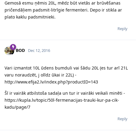
Gemosā esmu ņēmis 20L, mēdz būt vietās ar brūvēšanas
pričendāļiem padsmit-litrīgie fermenteri. Depo ir stikla ar
plato kaklu padsmitnieki.
Reply
BOD
Dec 12, 2016
Vari izmantot 10L ūdens bumduli vai šādu 20L (es tur arī 21L
varu noraudzēt, j olīdz ūkai ir 22L) -
http://www.efija2.lv/index.php?productID=143
Šī ir vairāk atbilstoša sadaļa un tur ir vairāki veikali minēti -
https://kupla.lv/topic/50l-fermenacijas-trauki-kur-pa-cik-
kadu/page/7
Reply