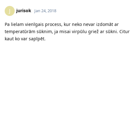
jurisok
J
Jan 24, 2018
Pa lielam vienīgais process, kur neko nevar izdomāt ar
temperatūrām sūknim, ja misai virpūlu griež ar sūkni. Citur
kaut ko var sapīpēt.
Reply
jurisok
J
Jan 24, 2018
lorencs
Vobla, ja izvēlies no tā, ko Aivars iesaka, ņem
jaudīgāko pumpēšanās ziņā, jo tam vienīgajam ir pietiekama
jauda, lai nākotnē normāli grieztu CIP mazgājamo galvu. Jo
izskatas un cik dzirdēts, tev tie hobijapjomi pieaug
Aivar, cik šim ir ūdens pacelšanas parametrs?
Reply
lorencs
replied to this.