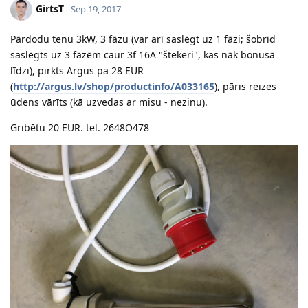
GirtsT
Sep 19, 2017
Pārdodu tenu 3kW, 3 fāzu (var arī saslēgt uz 1 fāzi; šobrīd
saslēgts uz 3 fāzēm caur 3f 16A "štekeri", kas nāk bonusā
līdzi), pirkts Argus pa 28 EUR
(
http://argus.lv/shop/productinfo/A033165
), pāris reizes
ūdens vārīts (kā uzvedas ar misu - nezinu).
Gribētu 20 EUR. tel. 2648O478