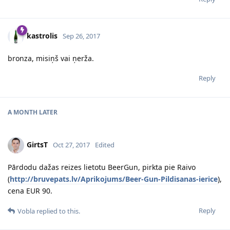
kastrolis
Sep 26, 2017
bronza, misiņš vai ņerža.
Reply
A MONTH
LATER
GirtsT
Oct 27, 2017
Edited
Pārdodu dažas reizes lietotu BeerGun, pirkta pie Raivo
(
http://bruvepats.lv/Aprikojums/Beer-Gun-Pildisanas-ierice
),
cena EUR 90.
Reply
Vobla
replied to this.