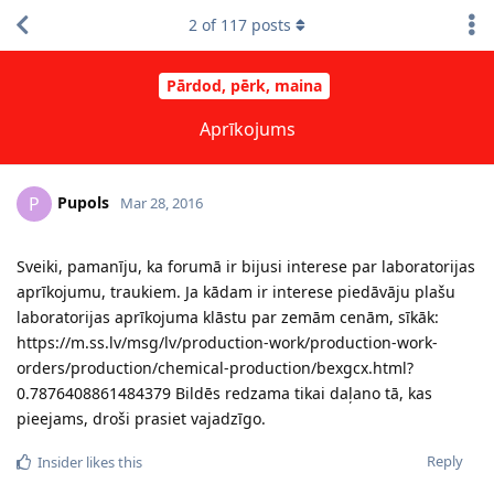
2
of
117
posts
Pārdod, pērk, maina
Aprīkojums
Pupols
P
Mar 28, 2016
Sveiki, pamanīju, ka forumā ir bijusi interese par laboratorijas
aprīkojumu, traukiem. Ja kādam ir interese piedāvāju plašu
laboratorijas aprīkojuma klāstu par zemām cenām, sīkāk:
https://m.ss.lv/msg/lv/production-work/production-work-
orders/production/chemical-production/bexgcx.html?
0.7876408861484379 Bildēs redzama tikai daļano tā, kas
pieejams, droši prasiet vajadzīgo.
Reply
Insider
likes this