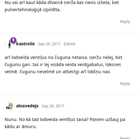
Nu vai arī kaut kāda dīvainā ņerža kas nevis izlieta, bet
pulvertehnoloģijā izpildīta.
Reply
kastrolis
Sep 26, 2017
Edited
arī lodveida ventiļus no čuguna netaisa. ņeržu nelej, bet
čugunu gan. tas ir lej visāda veida veidgabalus, loksnes
velmē. čugunu nevelmē un attiecīgi arī lokšņu nav.
Reply
alusvedejs
Sep 26, 2017
Nunu. No kā tad lodveida ventīļus taisa? Paņem uzšauj pa
kādu ar āmuru.
Reply