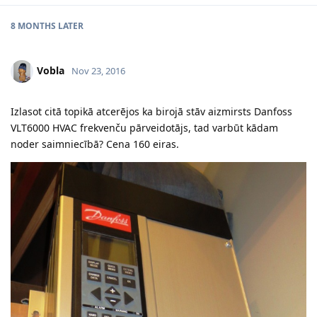
8 MONTHS
LATER
Vobla
Nov 23, 2016
Izlasot citā topikā atcerējos ka birojā stāv aizmirsts Danfoss
VLT6000 HVAC frekvenču pārveidotājs, tad varbūt kādam
noder saimniecībā? Cena 160 eiras.