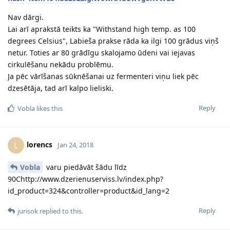
Nav dārgi.
Lai arī aprakstā teikts ka "Withstand high temp. as 100
degrees Celsius", Labieša prakse rāda ka ilgi 100 grādus viņš
netur. Toties ar 80 grādīgu skalojamo ūdeni vai iejavas
cirkulēšanu nekādu problēmu.
Ja pēc vārīšanas sūknēšanai uz fermenteri viņu liek pēc
dzesētāja, tad arī kalpo lieliski.
Reply
Vobla
likes this
lorencs
L
Jan 24, 2018
Vobla
varu piedāvāt šādu līdz
90Chttp://www.dzerienuserviss.lv/index.php?
id_product=324&controller=product&id_lang=2
Reply
jurisok
replied to this.