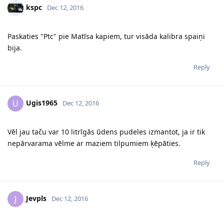
kspc
Dec 12, 2016
Paskaties "Ptc" pie Matīsa kapiem, tur visāda kalibra spaiņi
bija.
Reply
Ugis1965
U
Dec 12, 2016
Vēl jau taču var 10 litrīgās ūdens pudeles izmantot, ja ir tik
nepārvarama vēlme ar maziem tilpumiem ķēpāties.
Reply
Jevpls
J
Dec 12, 2016