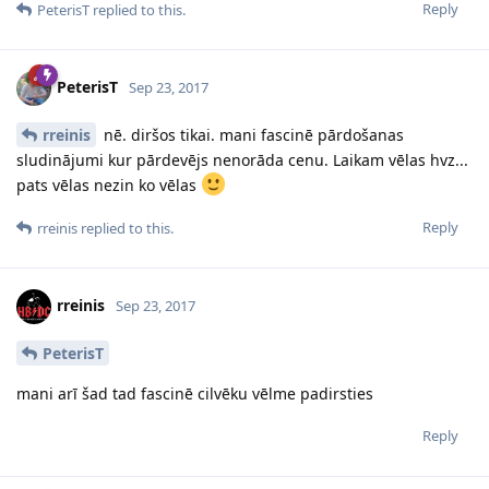
Reply
PeterisT
replied to this.
PeterisT
Sep 23, 2017
rreinis
nē. diršos tikai. mani fascinē pārdošanas
sludinājumi kur pārdevējs nenorāda cenu. Laikam vēlas hvz...
pats vēlas nezin ko vēlas
Reply
rreinis
replied to this.
rreinis
Sep 23, 2017
PeterisT
mani arī šad tad fascinē cilvēku vēlme padirsties
Reply