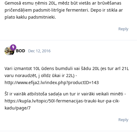
Gemosā esmu ņēmis 20L, mēdz būt vietās ar brūvēšanas
pričendāļiem padsmit-litrīgie fermenteri. Depo ir stikla ar
plato kaklu padsmitnieki.
Reply
BOD
Dec 12, 2016
Vari izmantot 10L ūdens bumduli vai šādu 20L (es tur arī 21L
varu noraudzēt, j olīdz ūkai ir 22L) -
http://www.efija2.lv/index.php?productID=143
Šī ir vairāk atbilstoša sadaļa un tur ir vairāki veikali minēti -
https://kupla.lv/topic/50l-fermenacijas-trauki-kur-pa-cik-
kadu/page/7
Reply