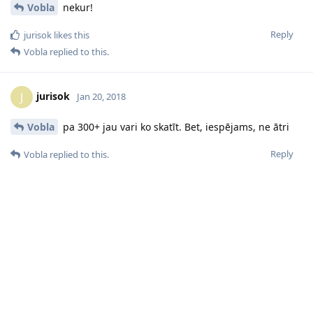
Vobla
nekur!
Reply
jurisok
likes this
Vobla
replied to this.
jurisok
J
Jan 20, 2018
Vobla
pa 300+ jau vari ko skatīt. Bet, iespējams, ne ātri
Reply
Vobla
replied to this.
Vobla
Jan 23, 2018
Linards
jurisok
Ohoho, tā tiešām ir? Nu labi, Jums jātic un jākrāj nauda!
Reply