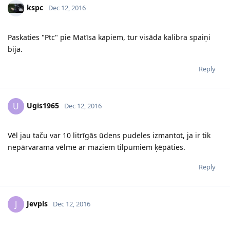
kspc
Dec 12, 2016
Paskaties "Ptc" pie Matīsa kapiem, tur visāda kalibra spaiņi
bija.
Reply
Ugis1965
U
Dec 12, 2016
Vēl jau taču var 10 litrīgās ūdens pudeles izmantot, ja ir tik
nepārvarama vēlme ar maziem tilpumiem ķēpāties.
Reply
Jevpls
J
Dec 12, 2016