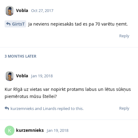
Vobla
Oct 27, 2017
GirtsT
Ja neviens nepiesakās tad es pa 70 varētu ņemt.
Reply
3 MONTHS
LATER
Vobla
Jan 19, 2018
Kur Rīgā uz vietas var nopirkt protams labus un lētus sūkņus
piemērotus mūsu štellei?
Reply
kurzemnieks
and
Linards
replied to this.
kurzemnieks
K
Jan 19, 2018