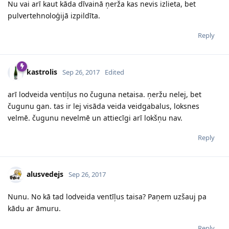
Nu vai arī kaut kāda dīvainā ņerža kas nevis izlieta, bet
pulvertehnoloģijā izpildīta.
Reply
kastrolis
Sep 26, 2017
Edited
arī lodveida ventiļus no čuguna netaisa. ņeržu nelej, bet
čugunu gan. tas ir lej visāda veida veidgabalus, loksnes
velmē. čugunu nevelmē un attiecīgi arī lokšņu nav.
Reply
alusvedejs
Sep 26, 2017
Nunu. No kā tad lodveida ventīļus taisa? Paņem uzšauj pa
kādu ar āmuru.
Reply