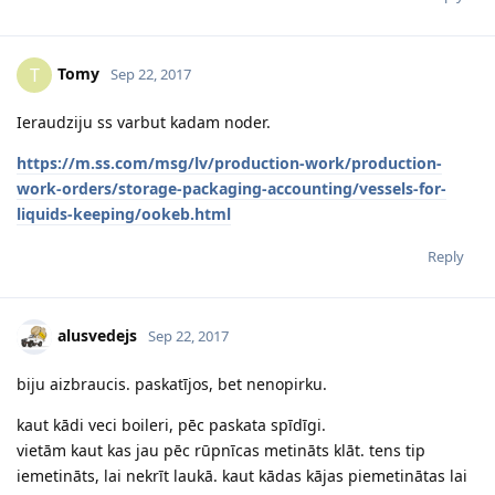
Tomy
T
Sep 22, 2017
Ieraudziju ss varbut kadam noder.
https://m.ss.com/msg/lv/production-work/production-
work-orders/storage-packaging-accounting/vessels-for-
liquids-keeping/ookeb.html
Reply
alusvedejs
Sep 22, 2017
biju aizbraucis. paskatījos, bet nenopirku.
kaut kādi veci boileri, pēc paskata spīdīgi.
vietām kaut kas jau pēc rūpnīcas metināts klāt. tens tip
iemetināts, lai nekrīt laukā. kaut kādas kājas piemetinātas lai