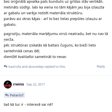
bez oriģinālā apvalka pats bundulis uz grīdas stāv vertikāli.
metināts sūdīgi. labi ka viena no tām kājām jau bija izlauzta
ar gabalu un varēja redzēt materiāla struktūru.
parāvu aiz otras kājas - arī to bez lielas piepūles izlauzu ar
gabalu.
pagrozīju, materiāla marķējumu virsū neatradu, bet nu nav tā
ņerža.
pēc struktūras izskatās kā baltais čuguns, ko bieži lieto
santehnikā cenas dēļ.
diemžēl kvalitatīvi sametināt to nevar.
Reply
kastrolis
and
alusvedejs
replied to this.
rreinis
Sep 22, 2017
PeterisT
tad kā tur ir - interesē vai nē?