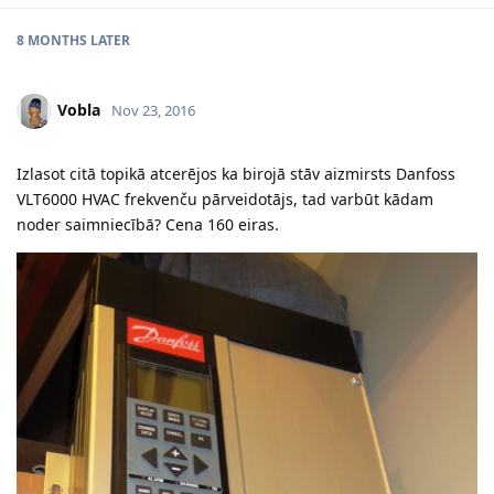
8 MONTHS
LATER
Vobla
Nov 23, 2016
Izlasot citā topikā atcerējos ka birojā stāv aizmirsts Danfoss
VLT6000 HVAC frekvenču pārveidotājs, tad varbūt kādam
noder saimniecībā? Cena 160 eiras.