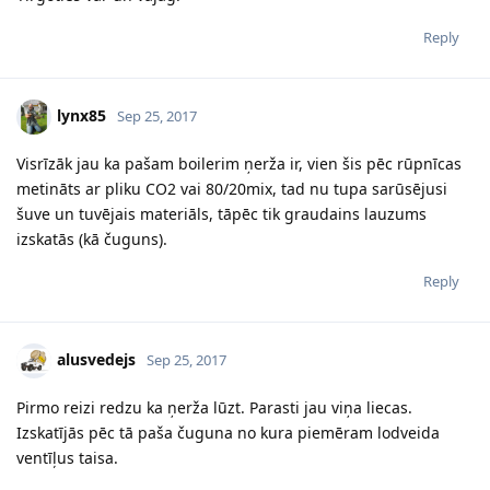
Reply
lynx85
Sep 25, 2017
Visrīzāk jau ka pašam boilerim ņerža ir, vien šis pēc rūpnīcas
metināts ar pliku CO2 vai 80/20mix, tad nu tupa sarūsējusi
šuve un tuvējais materiāls, tāpēc tik graudains lauzums
izskatās (kā čuguns).
Reply
alusvedejs
Sep 25, 2017
Pirmo reizi redzu ka ņerža lūzt. Parasti jau viņa liecas.
Izskatījās pēc tā paša čuguna no kura piemēram lodveida
ventīļus taisa.