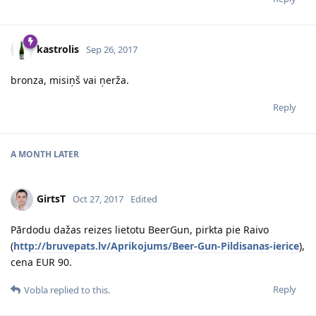
kastrolis
Sep 26, 2017
bronza, misiņš vai ņerža.
Reply
A MONTH
LATER
GirtsT
Oct 27, 2017
Edited
Pārdodu dažas reizes lietotu BeerGun, pirkta pie Raivo
(
http://bruvepats.lv/Aprikojums/Beer-Gun-Pildisanas-ierice
),
cena EUR 90.
Reply
Vobla
replied to this.