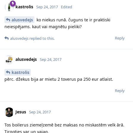
kastrolis
Sep 24, 2017
Edited
alusvedejs
ko niekus runā. čuguns te ir praktiski
neiespējams. kaut vai magnētu pieliki?
Reply
alusvedejs
replied to this.
alusvedejs
Sep 24, 2017
kastrolis
pērc. džekus bija ar mietu 2 toverus pa 250 eur atlaist.
Reply
Jesus
Sep 24, 2017
Tos boilerus ziemeļzemē bez maksas no miskastēm velk ārā.
Tirgoties var un vajag.