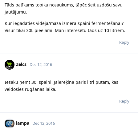
Tāds patīkams topika nosaukums, tāpēc šeit uzdošu savu
jautājumu.
Kur iegādāties vidēja/maza izmēra spaini fermentēšanai?
Visur tikai 30L pieejami. Man interesētu tāds uz 10 litriem.
Reply
Zelcs
Dec 12, 2016
Iesaku ņemt 30l spaini. Jāierēķina pāris litri putām, kas
veidosies rūgšanas laikā.
Reply
lampa
Dec 12, 2016