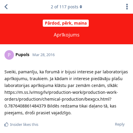
2
of
117
posts
Pārdod, pērk, maina
Aprīkojums
Pupols
P
Mar 28, 2016
Sveiki, pamanīju, ka forumā ir bijusi interese par laboratorijas
aprīkojumu, traukiem. Ja kādam ir interese piedāvāju plašu
laboratorijas aprīkojuma klāstu par zemām cenām, sīkāk:
https://m.ss.lv/msg/lv/production-work/production-work-
orders/production/chemical-production/bexgcx.html?
0.7876408861484379 Bildēs redzama tikai daļano tā, kas
pieejams, droši prasiet vajadzīgo.
Reply
Insider
likes this