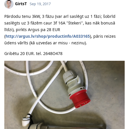
GirtsT
Sep 19, 2017
Pārdodu tenu 3kW, 3 fāzu (var arī saslēgt uz 1 fāzi; šobrīd
saslēgts uz 3 fāzēm caur 3f 16A "štekeri", kas nāk bonusā
līdzi), pirkts Argus pa 28 EUR
(
http://argus.lv/shop/productinfo/A033165
), pāris reizes
ūdens vārīts (kā uzvedas ar misu - nezinu).
Gribētu 20 EUR. tel. 2648O478