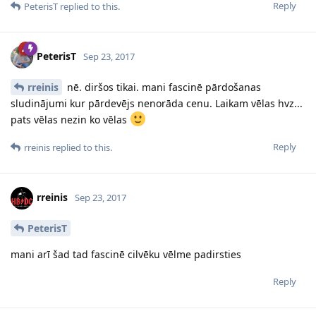
Reply
PeterisT
replied to this.
PeterisT
Sep 23, 2017
rreinis
nē. diršos tikai. mani fascinē pārdošanas
sludinājumi kur pārdevējs nenorāda cenu. Laikam vēlas hvz...
pats vēlas nezin ko vēlas
Reply
rreinis
replied to this.
rreinis
Sep 23, 2017
PeterisT
mani arī šad tad fascinē cilvēku vēlme padirsties
Reply