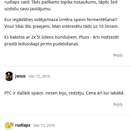
rudlaps said: Tāds patīkams topika nosaukums, tāpēc šeit
uzdošu savu jautājumu.
Kur iegādāties vidēja/maza izmēra spaini fermentēšanai?
Visur tikai 30L pieejami. Man interesētu tāds uz 10 litriem.
Es bakstos ar 2x 5l ūdens bunduļiem. Pluss - ērti nodzesēt
prastā ledusskapī pirms pudeļošanas.
Reply
Jesus
Dec 12, 2016
PTC ir dažādi spaiņi. nesen biju, redzēju. Cena arī tur labākā.
Reply
rudlaps
Dec 13, 2016