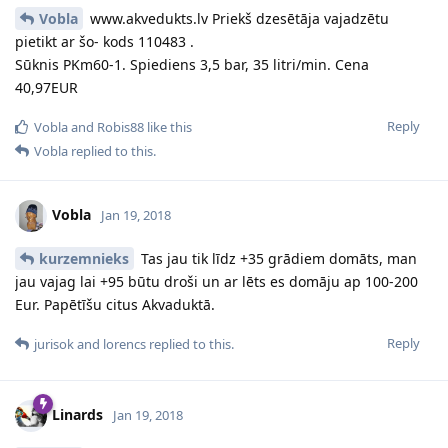
Vobla
www.akvedukts.lv Priekš dzesētāja vajadzētu
pietikt ar šo- kods 110483 .
Sūknis PKm60-1. Spiediens 3,5 bar, 35 litri/min. Cena
40,97EUR
Reply
Vobla
and
Robis88
like this
Vobla
replied to this.
Vobla
Jan 19, 2018
kurzemnieks
Tas jau tik līdz +35 grādiem domāts, man
jau vajag lai +95 būtu droši un ar lēts es domāju ap 100-200
Eur. Papētīšu citus Akvaduktā.
Reply
jurisok
and
lorencs
replied to this.
Linards
Jan 19, 2018